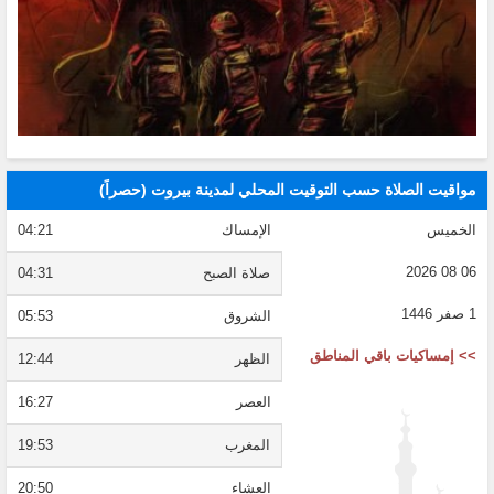
مواقيت الصلاة حسب التوقيت المحلي لمدينة بيروت (حصراً)
الخميس
الإمساك
04:21
06 08 2026
صلاة الصبح
04:31
1 صفر 1446
الشروق
05:53
>> إمساكيات باقي المناطق
الظهر
12:44
العصر
16:27
المغرب
19:53
العشاء
20:50