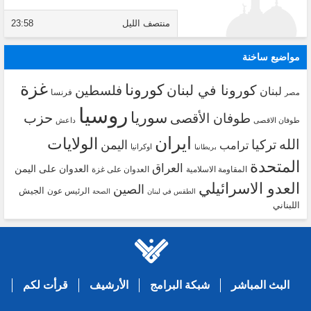
منتصف الليل
23:58
مواضيع ساخنة
غزة
كورونا
كورونا في لبنان
فلسطين
لبنان
فرنسا
مصر
روسيا
سوريا
حزب
طوفان الأقصى
طوفان الاقصى
داعش
ايران
الولايات
الله
تركيا
اليمن
ترامب
اوكرانيا
بريطانيا
المتحدة
العراق
العدوان على اليمن
المقاومة الاسلامية
العدوان على غزة
العدو الاسرائيلي
الصين
الجيش
الرئيس عون
الطقس في لبنان
الصحة
اللبناني
البث المباشر
شبكة البرامج
الأرشيف
قرأت لكم