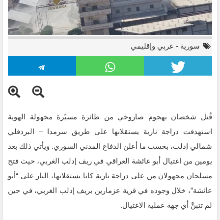
سورية
-
عربي وإقليمي
قُتل شخصان بهجوم صاروخي من طائرة مسيّرة مجهولة الهوية
استهدفت دراجة نارية يستقلانها على طريق سرمدا – البردقلي
قتيلان في هجوم صاروخي من مسيّرة شمالي إدلب
شمالي إدلب، بحسب ما أعلن الدفاع المدني السوري. ويأتي ذلك بعد
يومين من اغتيال أبو عائشة العراقي في ريف إدلب الغربي، حيث فتح
مسلحان مجهولان من على دراجة نارية كانا يستقلانها، النار على “أبو
عائشة”، خلال وجوده في قرية عزمارين بريف إدلب الغربي، في حين
لم تتبنَّ أي جهة عملية الاغتيال.