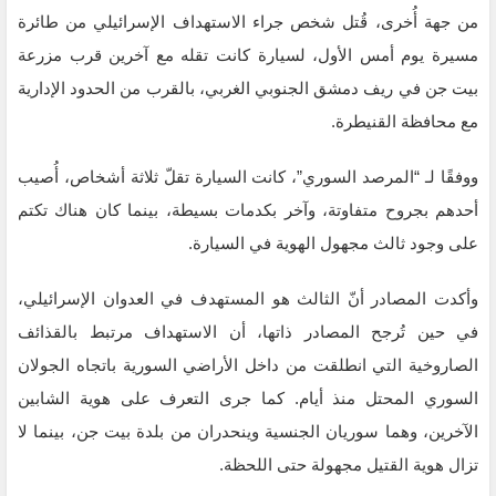
من جهة أُخرى، قُتل شخص جراء الاستهداف الإسرائيلي من طائرة
مسيرة يوم أمس الأول، لسيارة كانت تقله مع آخرين قرب مزرعة
بيت جن في ريف دمشق الجنوبي الغربي، بالقرب من الحدود الإدارية
مع محافظة القنيطرة.
ووفقًا لـ “المرصد السوري”، كانت السيارة تقلّ ثلاثة أشخاص، أُصيب
أحدهم بجروح متفاوتة، وآخر بكدمات بسيطة، بينما كان هناك تكتم
على وجود ثالث مجهول الهوية في السيارة.
وأكدت المصادر أنّ الثالث هو المستهدف في العدوان الإسرائيلي،
في حين تُرجح المصادر ذاتها، أن الاستهداف مرتبط بالقذائف
الصاروخية التي انطلقت من داخل الأراضي السورية باتجاه الجولان
السوري المحتل منذ أيام. كما جرى التعرف على هوية الشابين
الآخرين، وهما سوريان الجنسية وينحدران من بلدة بيت جن، بينما لا
تزال هوية القتيل مجهولة حتى اللحظة.