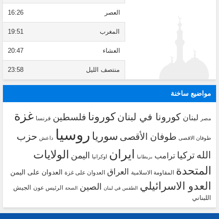
العصر
16:26
المغرب
19:51
العشاء
20:47
منتصف الليل
23:58
مواضيع ساخنة
غزة
كورونا
كورونا في لبنان
فلسطين
لبنان
فرنسا
مصر
روسيا
سوريا
حزب
طوفان الأقصى
طوفان الاقصى
داعش
ايران
الولايات
الله
تركيا
اليمن
ترامب
اوكرانيا
بريطانيا
المتحدة
العراق
العدوان على اليمن
المقاومة الاسلامية
العدوان على غزة
العدو الاسرائيلي
الصين
الجيش
الرئيس عون
الطقس في لبنان
الصحة
اللبناني