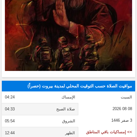
مواقيت الصلاة حسب التوقيت المحلي لمدينة بيروت (حصراً)
السبت
الإمساك
04:24
08 08 2026
صلاة الصبح
04:33
3 صفر 1446
الشروق
05:54
>> إمساكيات باقي المناطق
الظهر
12:44