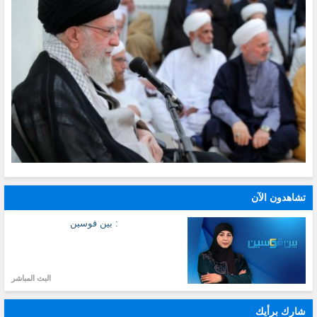
تشاهدون الآن
: بين قوسين
البث المباشر
شارك برأيك