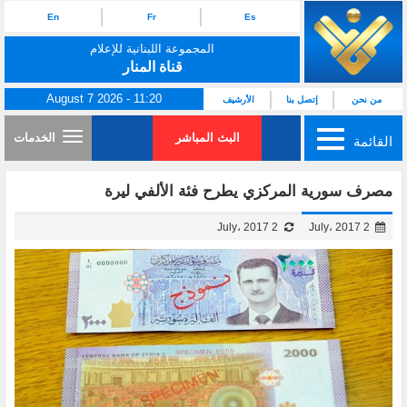
En
Fr
Es
المجموعة اللبنانية للإعلام
قناة المنار
August 7 2026 - 11:20
من نحن
إتصل بنا
الأرشيف
البث المباشر
الخدمات
القائمة
مصرف سورية المركزي يطرح فئة الألفي ليرة
2 July، 2017
2 July، 2017