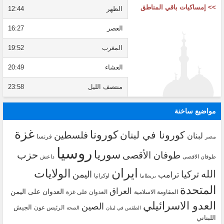
>> إمساكيات باقي المناطق
الظهر
12:44
العصر
16:27
المغرب
19:52
العشاء
20:49
منتصف الليل
23:58
مواضيع ساخنة
غزة
كورونا
كورونا في لبنان
فلسطين
لبنان
فرنسا
مصر
روسيا
سوريا
حزب
طوفان الأقصى
طوفان الاقصى
داعش
ايران
الولايات
الله
تركيا
اليمن
ترامب
اوكرانيا
بريطانيا
المتحدة
العراق
العدوان على اليمن
المقاومة الاسلامية
العدوان على غزة
العدو الاسرائيلي
الصين
الجيش
الرئيس عون
الطقس في لبنان
الصحة
اللبناني