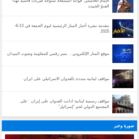
الإمام الخامنئي: قواتنا المسلحة ستوجّه ضربات قاسية لهذا
العدوّ الخبيث
مقدمة نشرة أخبار المنار الرئيسية ليوم الجمعة في 13-6-
2025
موقع المنار الإلكتروني… منبر رقمي للمقاومة وصوت الميدان
مواقف لبنانية منددة بالعدوان الاسرائيلي على ايران
مواقف رسمية لبنانية ادانت العدوان على إيران : على
المجتمع الدولي لجم “إسرائيل”
صورة وخبر