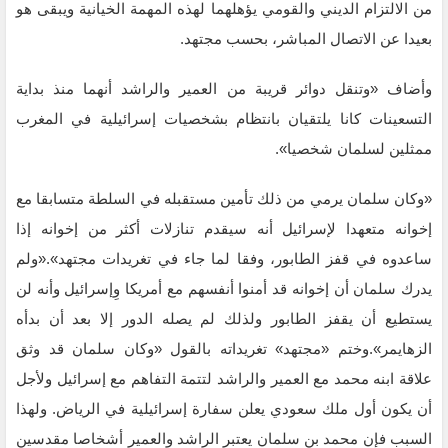
من الالتزام الديني والقومي يؤهلهما لهذه المهمة الخيانية ويبقى هو
بعيدا عن الاتصال المباشر، بحسب مجتهد.
وأضاف «وتنقل دوائر قريبة من العمير والراشد أنهما منذ بداية
التسعينات كانا يلتقيان بانتظام بشخصيات إسرائيلية في المغرب
ممثلين لسلمان شخصيا».
«وكان سلمان يرمي من ذلك تأمين مستقبله في السلطة متسابقا مع
إخوانه متعهدا لإسرائيل أنه سيقدم تنازلات أكثر من إخوانه إذا
ساعدوه في قفز الطابور، وفقا لما جاء في تغريدات مجتهد».«ولم
يدرك سلمان أن إخوانه قد أمنوا أنفسهم مع أمريكا وِإسرائيل وأنه لن
يستطيع أن يقفز الطابور ولذلك لم يصله الدور إلا بعد أن بدأه
الزهايمر».وختم «مجتهد» تغريداته بالقول «وكان سلمان قد وثق
علاقة ابنه محمد مع العمير والراشد لتتمة التفاهم مع إسرائيل ولأجل
أن يكون أول ملك سعودي يعلن سفارة إسرائيلية في الرياض. ولهذا
السبب فإن محمد بن سلمان يعتبر الراشد والعمير أشخاصا مقدسين