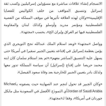
الانسجام إنشاء علاقات مباشرة مع مسؤولين إسرائيليين وكسب ثقة
إسرائيل وتنسيق المواقف من خلف الكواليس للقضايا
الإقليمية»«وكان لهذه العلاقة تأثيرها في موقف المملكة من القضية
الفلسطينية ومؤتمر مدريد وأوسلو وكذلك لبنان والمقاومة
الفلسطينية فيها ثم العراق وإيران الخ»، بحسب «مجتهد».
وواصل «مجتهد» «وبعد استلام الملك عبدالله نجح التويجري الذي
يؤمن بعظمة إسرائيل في إقناعه بتعيين الجبير سفيرا في أمريكا حتى
يسهل عليه التنسيق المباشر معهم».«ثم بعد استلام سلمان كان ابنه
محمد حريصا على إقناع (إسرائيل) أن سياسة المملكة تدور معها
ولذلك بادر بتعيين الجبير للخارجية بعد وفاة سعود الفيصل».
«وكان الجبير قد تحول لنجم عند الصهاينة حيث يصفونه بـMichael
Jordan of Saudi Arabiaأي النموذج الأفضل في السعودية مثل مايكل
جوردان في أمريكا»، وفقا لـ«مجتهد».