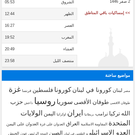
2 صفر 1446
الشروق
05:53
>> إمساكيات باقي المناطق
الظهر
12:44
العصر
16:27
المغرب
19:52
العشاء
20:49
منتصف الليل
23:58
مواضيع ساخنة
غزة
كورونا
كورونا في لبنان
فلسطين
لبنان
فرنسا
مصر
روسيا
سوريا
حزب
طوفان الأقصى
طوفان الاقصى
داعش
ايران
الولايات
الله
تركيا
اليمن
ترامب
اوكرانيا
بريطانيا
المتحدة
العراق
العدوان على اليمن
المقاومة الاسلامية
العدوان على غزة
العدو الاسرائيلي
الصين
الجيش
الرئيس عون
الطقس في لبنان
الصحة