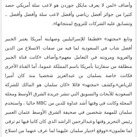
وأضاف «لمن لا يعرف مايكل جوردن هو لاعب سلة أمريكي حصد
كثيرا من جوائز أفضل رياضي وأفضل لاعب سلة وأفضل وأفضل ..
وتتسابق عليه الشركات للترويج لمنتجاتها».
وتابع «مجتهد» «فطبقا للإسرائيليين وصهاينة أمريكا يعتبر الجبير
أفضل شاب في السعودية لما فيه من صفات الانسلاخ من الدين
والعروبة ومرونته في التعامل معهم».وأضاف «كانت قناة الجبير
منطلقة من سفارتنا بأمريكا باسم المملكة عموما، أما القناة الأخرى
فكانت خاصة بسلمان بن عبدالعزيز شخصيا منذ كان أميرا
للرياض».وكشف «مجتهد» قائلا «كان سلمان هو المالك للشركة
السعودية للأبحاث والتسويق التي تنشر جريدة الشرق الأوسط ومجلة
المجلة وكانت في وقتها أشد عداوة للدين من MBC حاليا ، واستخدم
سلمان للمهمة شخصين في صحيفة الشرق الأوسط عثمان العمير
رئيس التحرير وقتها وعبدالرحمن الراشد الذي كان كاتبا فيها ثم ترقى
لما تعلمون».«ووقع اختيار سلمان عليهما لما عرف عنهما من انسلاخ