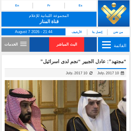
En
Fr
Es
المجموعة اللبنانية للإعلام
قناة المنار
August 7 2026 - 21:44
من نحن
إتصل بنا
الأرشيف
البث المباشر
الخدمات
القائمة
“مجتهد”: عادل الجبير “نجم لدى اسرائيل”
10 July، 2017
10 July، 2017