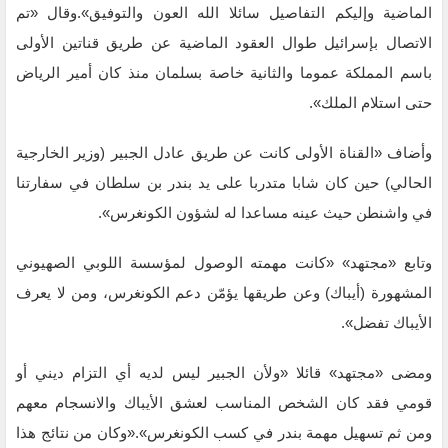
الماضية وإليكم التفاصيل سائلا الله العون والتوفيق».وقال «تم
الاتصال بإسرائيل طوال العقود الماضية عن طريق قناتين الأولى
باسم المملكة عموما والثانية خاصة بسلمان منذ كان أمير الرياض
حتى استلام الملك».
وأضاف «القناة الأولى كانت عن طريق عادل الجبير (وزير الخارجية
الحالي) حين كان شابا متدربا على يد بندر بن سلطان في سفارتنا
في واشنطن حيث عينه مساعدا له لشؤون الكونغرس».
وتابع «مجتهد» «كانت مهمته الوصول لمؤسسة اللوبي الصهيوني
المشهورة (أيباك) وعن طريقها يؤمّن دعم الكونغرس، ومن لا يعرف
الأيباك تفضل».
ومضى «مجتهد» قائلا «ولأن الجبير ليس لديه أي التزام ديني أو
قومي فقد كان الشخص المناسب لعشق الأيباك والانسجام معهم
ومن ثم تسهيل مهمة بندر في كسب الكونغرس».«وكان من نتائج هذا