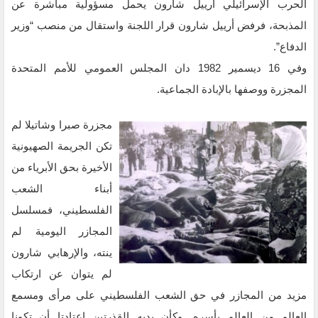
الحرب الإسرائيلي أرييل شارون يحمل مسؤولية مباشرة عن
المذبحة، فرفض أرييل شارون قرار اللجنة واستقال من منصب “وزير
الدفاع”.
وفي 16 ديسمير 1982 دان المجلس العمومي للأمم المتحدة
المجزرة ووصفها بالإبادة الجماعية.
مجزرة صبرا وشاتيلا لم
تكن الجريمة الصهيونية
الأخيرة بحق الأبرياء من
أبناء الشعب
الفلسطيني، فمسلسل
المجازر اليومية لم
ينته، والإرهابي شارون
لم يتوان عن ارتكاب
مزيد من المجازر في حق الشعب الفلسطيني على مرأى ومسمع
العالم من العالم بأسره. وكأن يديه القذرتين اعتادتا أن تكونا