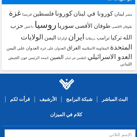
غزة
كورونا
كورونا في لبنان
فلسطين
لبنان
فرنسا
مصر
روسيا
سوريا
حزب
طوفان الأقصى
طوفان الاقصى
داعش
ايران
الولايات
الله
تركيا
اليمن
ترامب
اوكرانيا
بريطانيا
المتحدة
العراق
العدوان على اليمن
المقاومة الاسلامية
العدوان على غزة
العدو الاسرائيلي
الصين
الجيش
الرئيس عون
الطقس في لبنان
الصحة
اللبناني
البث المباشر
شبكة البرامج
الأرشيف
قرأت لكم
كلام في الميزان