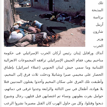
تلك
المذبحة
برئاسة
آرييل
شارون
وزير
الحرب
آنذاك ورافايل إيتان رئيس أركان الحرب الإسرائيلي فى حكومة
مناحيم بيغن، فقام الجيش الإسرائيلي ترافقه المجموعات الانعزالية
اللبنانية وما سمي جيش لبنان الجنوبي (عملاء اسرائيل) بإطباق
الحصار على مخيمي صبرا وشاتيلا ودخلت ثلاث فرق إلى المخيم،
وأطبقت تلك الفرق على سكان المخيم وأخذوا يقتلون المدنيين قتلا
بلا هوادة، أطفال في سن الثالثة والرابعة وجدوا غرقى في دمائهم،
حوامل بقرت بطونهن ونساء تم اغتصابهن قبل قتلهن، رجال وشيوخ
ذبحوا وقتلوا، وكل من حاول الهرب كان القتل مصيره! نشروا الرعب