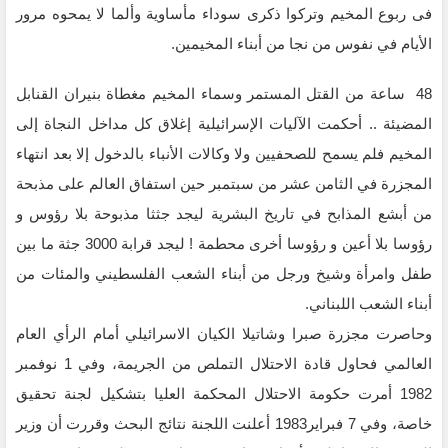
فى ربوع المخيم وتركوا ذكرى سوداء مأساوية وألما لا يمحوه مرور
الأيام في نفوس من نجا من أبناء المخيمين.
48 ساعة من القتل المستمر وسماء المخيم مغطاة بنيران القنابل
المضيئة .. أحكمت الآليات الإسرائيلية إغلاق كل مداخل النجاة إلى
المخيم فلم يسمح للصحفيين ولا وكالات الأنباء بالدخول إلا بعد انتهاء
المجزرة في الثامن عشر من سبتمبر حين استفاق العالم على مذبحة
من أبشع المذابح في تاريخ البشرية ليجد جثثا مذبوحة بلا رؤوس و
رؤوسا بلا أعين و رؤوسا أخرى محطمة ! ليجد قرابة 3000 جثة ما بين
طفل وامرأة وشيخ ورجل من أبناء الشعب الفلسطيني والمئات من
أبناء الشعب اللبناني.
وحاصرت مجزرة صبرا وشاتيلا الكيان الاسرائيلي أمام الرأي العام
العالمي فحاول قادة الاحتلال التملص من الجريمة، وفي 1 نوفمبر
1982 أمرت حكومة الاحتلال المحكمة العليا بتشكيل لجنة تحقيق
خاصة، وفي 7 فبراير1983 أعلنت اللجنة نتائج البحث وقررت أن وزير