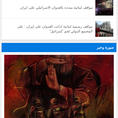
مواقف لبنانية منددة بالعدوان الاسرائيلي على ايران
مواقف رسمية لبنانية ادانت العدوان على إيران : على
المجتمع الدولي لجم “إسرائيل”
صورة وخبر