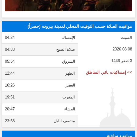
مواقيت الصلاة حسب التوقيت المحلي لمدينة بيروت (حصراً)
السبت
الإمساك
04:24
08 08 2026
صلاة الصبح
04:33
3 صفر 1446
الشروق
05:54
>> إمساكيات باقي المناطق
الظهر
12:44
العصر
16:26
المغرب
19:51
العشاء
20:47
منتصف الليل
23:58
مواضيع ساخنة