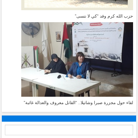
حزب الله كرم وفد “كي لا ننسى”
لقاء حول مجزرة صبرا وشاتيلا.. “القاتل معروف والعدالة غائبة”