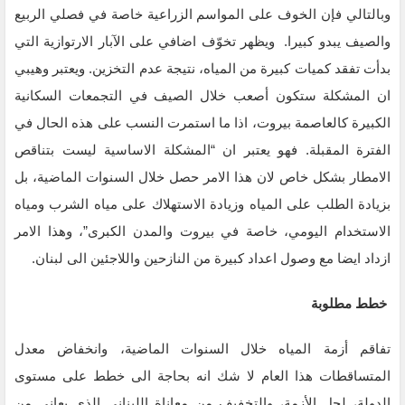
وبالتالي فإن الخوف على المواسم الزراعية خاصة في فصلي الربيع
والصيف يبدو كبيرا. ويظهر تخوّف اضافي على الآبار الارتوازية التي
بدأت تفقد كميات كبيرة من المياه، نتيجة عدم التخزين. ويعتبر وهيبي
ان المشكلة ستكون أصعب خلال الصيف في التجمعات السكانية
الكبيرة كالعاصمة بيروت، اذا ما استمرت النسب على هذه الحال في
الفترة المقبلة. فهو يعتبر ان “المشكلة الاساسية ليست بتناقص
الامطار بشكل خاص لان هذا الامر حصل خلال السنوات الماضية، بل
بزيادة الطلب على المياه وزيادة الاستهلاك على مياه الشرب ومياه
الاستخدام اليومي، خاصة في بيروت والمدن الكبرى”، وهذا الامر
ازداد ايضا مع وصول اعداد كبيرة من النازحين واللاجئين الى لبنان.
خطط مطلوبة
تفاقم أزمة المياه خلال السنوات الماضية، وانخفاض معدل
المتساقطات هذا العام لا شك انه بحاجة الى خطط على مستوى
الدولة، لحل الأزمة، والتخفيف من معاناة اللبناني الذي يعاني من