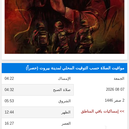
مواقيت الصلاة حسب التوقيت المحلي لمدينة بيروت (حصراً)
الجمعة
الإمساك
04:22
07 08 2026
صلاة الصبح
04:32
2 صفر 1446
الشروق
05:53
>> إمساكيات باقي المناطق
الظهر
12:44
العصر
16:27