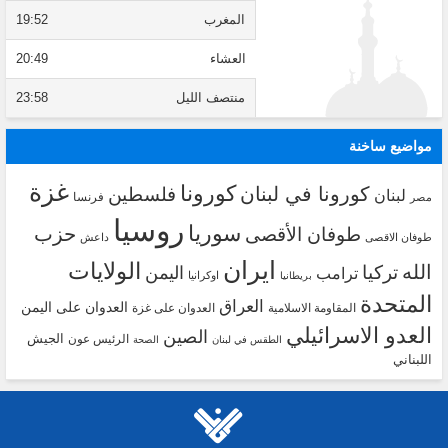
المغرب
19:52
العشاء
20:49
منتصف الليل
23:58
مواضيع ساخنة
غزة
كورونا
كورونا في لبنان
فلسطين
لبنان
فرنسا
مصر
روسيا
سوريا
حزب
طوفان الأقصى
طوفان الاقصى
داعش
ايران
الولايات
الله
تركيا
اليمن
ترامب
اوكرانيا
بريطانيا
المتحدة
العراق
العدوان على اليمن
المقاومة الاسلامية
العدوان على غزة
العدو الاسرائيلي
الصين
الجيش
الرئيس عون
الطقس في لبنان
الصحة
اللبناني