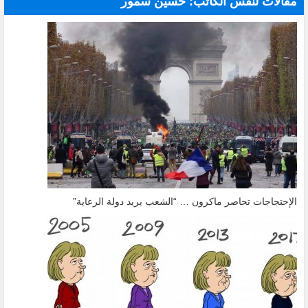
مقالات لنفس الكاتب: حسين سمّور
الإحتجاجات تحاصر ماكرون … “الشعب يريد دولة الرعاية”