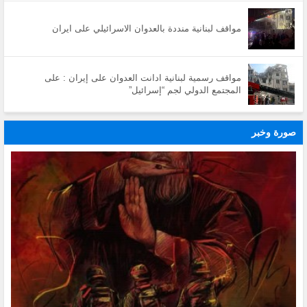
مواقف لبنانية منددة بالعدوان الاسرائيلي على ايران
مواقف رسمية لبنانية ادانت العدوان على إيران : على
المجتمع الدولي لجم “إسرائيل”
صورة وخبر