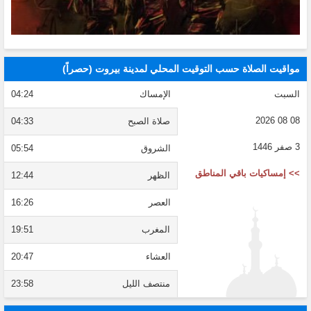
مواقيت الصلاة حسب التوقيت المحلي لمدينة بيروت (حصراً)
السبت
الإمساك
04:24
08 08 2026
صلاة الصبح
04:33
3 صفر 1446
الشروق
05:54
>> إمساكيات باقي المناطق
الظهر
12:44
العصر
16:26
المغرب
19:51
العشاء
20:47
منتصف الليل
23:58