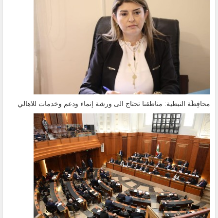
محافِظَة النبطية: مناطقنا تحتاج الى ورشة إنماء ودعم وخدمات للاهالي