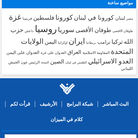
مواضيع ساخنة
غزة
كورونا
كورونا في لبنان
فلسطين
لبنان
فرنسا
مصر
روسيا
سوريا
حزب
طوفان الأقصى
طوفان الاقصى
داعش
ايران
الولايات
الله
تركيا
اليمن
ترامب
اوكرانيا
بريطانيا
المتحدة
العراق
العدوان على اليمن
المقاومة الاسلامية
العدوان على غزة
العدو الاسرائيلي
الصين
الجيش
الرئيس عون
الطقس في لبنان
الصحة
اللبناني
البث المباشر
شبكة البرامج
الأرشيف
قرأت لكم
كلام في الميزان