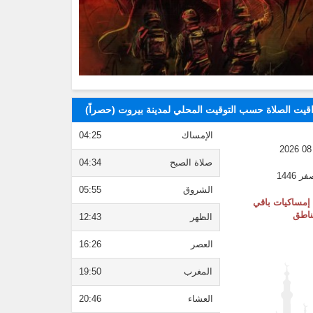
قيت الصلاة حسب التوقيت المحلي لمدينة بيروت (حصراً)
الإمساك
04:25
صلاة الصبح
04:34
الشروق
05:55
إمساكيات باقي
ناطق
الظهر
12:43
العصر
16:26
المغرب
19:50
العشاء
20:46