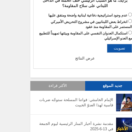
برأيك، ما هو السبب الرئيسي خلف الحملة في الداخل
اللبناني على سلاح المقاومة؟
عدم وجود استراتيجية دفاعية لبنانية واضحة ومتفق عليها
انخراط بعض اللبنانيين في مشروع التحريض الأميركي
لمستمر على المقاومة منذ عقود
استكمال العدوان النفسي على المقاومة وبيئتها تمهيداً للتطبيع
ع العدو الإسرائيلي
عرض النتائج
جديد الموقع
الأكثر قراءة
الإمام الخامنئي: قواتنا المسلحة ستوجّه ضربات
قاسية لهذا العدوّ الخبيث
مقدمة نشرة أخبار المنار الرئيسية ليوم الجمعة
في 13-6-2025