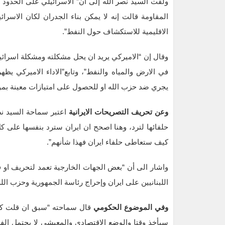
ولفت السيد نصر الله إلى ان” الاسرائيلي على الحدود يب
المقاومة قالت إنه لا يمكن بناء الجدران لكان الا
الاقليمية للاستكشاف حول النفط”.
وقال إن “الاميركي يريد ان يحل مشكلته ومشكلة اسرائيل
في الارض والمياه والنفط”، وتابع”الاداء الاميركي يظه
يجري ضد حزب الله او للحصول على امتيازات معينة بموض
وعن تحريف التصريحات الايرانية
اعتبر سماحة السيد نص
حلفائها لترد، وهنا اصحح ان ايران سترد بنفسها على كل
كيف ستعاطى حلفاء ايران فهذا شأنهم”.
واشار الى أن “بعض الجهات الخارجية تعمد لتحريف او
اللبنانيين على ايران وإحراج رئاسة الجمهورية وحزب الله
وفي الموضوع الحكومي
قال سماحته “سبق ان قلت كلام
سيأخذ وقتا والوضع الاقتصادي والمعيشي لا يحتمل الف