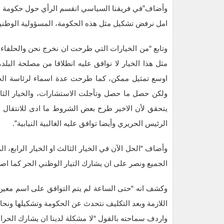
وأضاف”في فريقنا السياسي انقسم الرأي حول حكومة ال
امل نرفض تشكيل مثل هذه الحكومة، المسؤولية الوطنية تت
وتابع “من الخيارات التي طرحت ان نخرج نحن والحلفاء
مثل هذا الخيار لا نوافق عليه انطلاقا من مصلحة الب
اوسع تمثيل ممكن، كما طرحت عدة اسماء لرئاسة الحكو
ولكن حصل ما حصل وتأجلت الاستشارات، والخيار الثا
يتحقق لأن الاخير طرح بعض الشروط ما ادى للانتقال ا
الرئيس الحريري وأيضا توافق عليه الغالبية النيابية”.
وأضاف “الحل الآن في الخيار الثالث او الخيار الرابع،
الجميع ونصر على ان يشارك التيار الوطني الحر كما اصر
وكشف انه “حتى الساعة لم يتم التوافق على اسم معين
اللازمة وبعد التكليف نتحدث عن الحكومة وتشكيلها ون
واردف سماحته بالقول “لا مشكلة لدينا ان يشارك الح