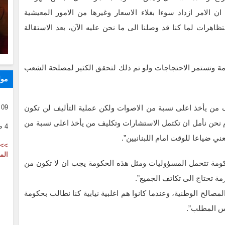
ان الامر ازداد سوءا بغلاء الاسعار وغيرها من الامور المعيشية
ظاهرات لما كنا قد وصلنا الى ما نحن عليه الآن، بعد الاستقالة
مة وتستمر الاحتجاجات ولو تم ذلك لتحقق الكثير لمصلحة الشعب
موا
 من يأخذ اعلى نسبة من الاصوات ولكن عملية التأليف لن تكون
09 08 2026
وم نحن نأمل ان تكتمل الاستشارات وتكليف من يأخذ اعلى نسبة من
4 صفر 1446
ي ضياعا للوقت امام اللبنانيين”.
>> 
الم
حكومة تتحمل المسؤوليات ومثل هذه الحكومة يجب ان لا تكون من
مة تحتاج الى تكاتف الجميع”.
مصالح الوطنية، وعندما كانوا هم اغلبية نيابية كنا نطالب بحكومة
فس المطلب”.