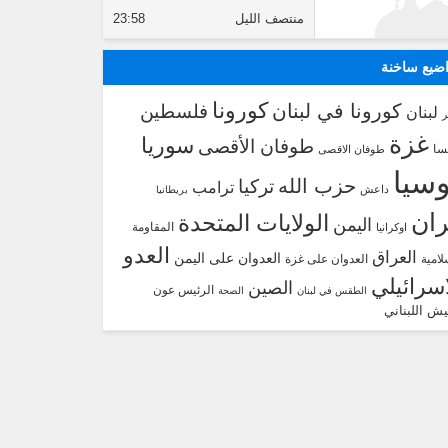
منتصف الليل
23:58
ضيع ساخنة
كورونا
كورونا في لبنان
فلسطين
لبنان
غزة
سوريا
طوفان الأقصى
سا
طوفان الاقصى
سيا
حزب الله
تركيا
ترامب
داعش
بريطانيا
ران
الولايات المتحدة
اليمن
المقاومة
اوكرانيا
العدو
العراق
العدوان على اليمن
لامية
العدوان على غزة
اسرائيلي
الصين
الرئيس عون
الطقس في لبنان
الصحة
يش اللبناني