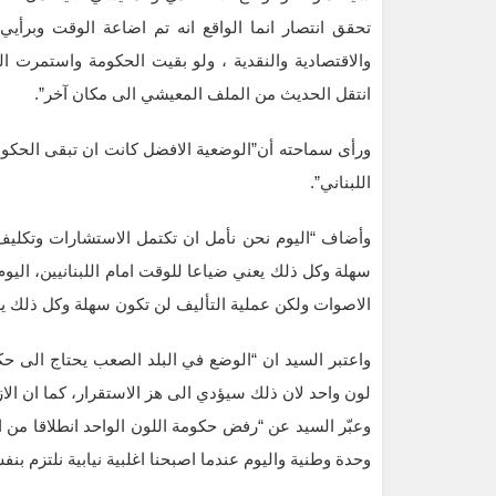
تحقق انتصار انما الواقع انه تم اضاعة الوقت وبرأيي 
والاقتصادية والنقدية ، ولو بقيت الحكومة واستمرت الت
انتقل الحديث من الملف المعيشي الى مكان آخر”.
ورأى سماحته أن”الوضعية الافضل كانت ان تبقى الحكو
اللبناني”.
وأضاف “اليوم نحن نأمل ان تكتمل الاستشارات وتكليف
سهلة وكل ذلك يعني ضياعا للوقت امام اللبنانيين، الي
الاصوات ولكن عملية التأليف لن تكون سهلة وكل ذلك يعن
واعتبر السيد ان “الوضع في البلد الصعب يحتاج الى 
لون واحد لان ذلك سيؤدي الى هز الاستقرار، كما ان الاز
وعبّر السيد عن “رفض حكومة اللون الواحد انطلاقا من ال
وحدة وطنية واليوم عندما اصبحنا اغلبية نيابية نلتزم بن