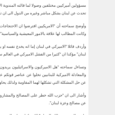
مسؤولين أميركيين مختلفين وصولا لما قالته المندوبة الا
تحدث عن لبنان بشكل مباشر وغيره من الدول الى ان تأتي
وأوضح سماحته أن “الامريكيين افترضوا ان الاحتجاج
وكانت المطالب لها علاقة بالامور المعيشية والسياسية”.
وأردف قائلا “الاميركي في لبنان إما انه يخدع نفسه او 
لبنان” مؤكدا ان “كثيرا من الفشل الاميركي في العالم س
وتساءل سماحته “هل الاميركيون والاسرائيليون يريدون 
والمعادلة الاميركية للبنانيين تخلوا عن عناصر قوتكم 
عن حل المشكلة التي تشكلها لهما المقاومة ولذلك يحاولو
وأشار الى ان “حزب الله خطر على المصالح والمشاريع ا
عن مصالح وعزة لبنان”.