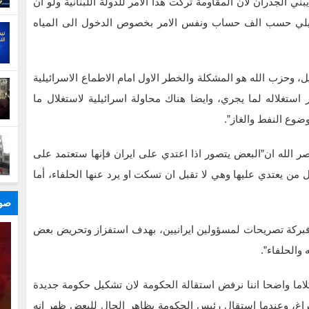
ني الجدران لان المقاومة تركت هذا الامر للدولة اللبنانية ولو ان
سرائيلي حسب الف حساب ونفس الامر بخصوص الدخول الى المياه
، وحزب الله هو المشكلة والخطر الاول امام الاطماع الاسرائيلية
ر استغلاله لما يجري، وايضا هناك محاولة اسرائيلية لاستغلال ما
وع النفط والغاز”.
ر الله ان”البعض يتصور اذا اعتدي على ايران فإنها ستعتمد على
 من يعتدي عليها وهي لا تقبل ان تسكت او يرد عنها الحلفاء، أما
صور
 فبركة تصريحات لمسؤولين ايرانيين، بهدف استفزاز وتحريض بعض
 والحلفاء”.
ا واضحا اننا نرفض استقالة الحكومة لان تشكيل حكومة جديدة
راغ، وعندما استقال رئيس الحكومة بظاهر الحال للبعض ظهر انه