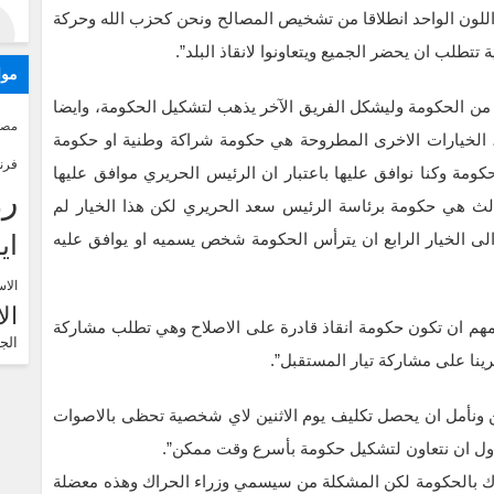
لون الواحد انطلاقا من تشخيص المصالح ونحن كحزب الله وحركة
طلب ان يحضر الجميع ويتعاونوا لانقاذ البلد”.
موا
 من الحكومة وليشكل الفريق الآخر يذهب لتشكيل الحكومة، وايضا
مصر
لد، الخيارات الاخرى المطروحة هي حكومة شراكة وطنية او حكومة
فرن
مة وكنا نوافق عليها باعتبار ان الرئيس الحريري موافق عليها
رو
لث هي حكومة برئاسة الرئيس سعد الحريري لكن هذا الخيار لم
لى الخيار الرابع ان يترأس الحكومة شخص يسميه او يوافق عليه
اي
الاس
ال
 المهم ان تكون حكومة انقاذ قادرة على الاصلاح وهي تطلب مشاركة
الج
ينا على مشاركة تيار المستقبل”.
 ونأمل ان يحصل تكليف يوم الاثنين لاي شخصية تحظى بالاصوات
حاول ان نتعاون لتشكيل حكومة بأسرع وقت ممكن”.
راك بالحكومة لكن المشكلة من سيسمي وزراء الحراك وهذه معضلة