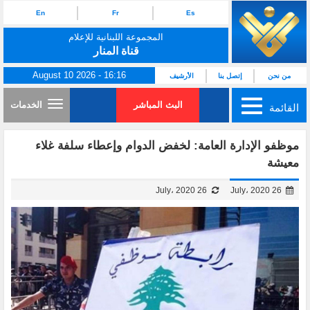
En
Fr
Es
المجموعة اللبنانية للإعلام
قناة المنار
August 10 2026 - 16:16
من نحن
إتصل بنا
الأرشيف
البث المباشر
الخدمات
القائمة
موظفو الإدارة العامة: لخفض الدوام وإعطاء سلفة غلاء
معيشة
26 July، 2020
26 July، 2020