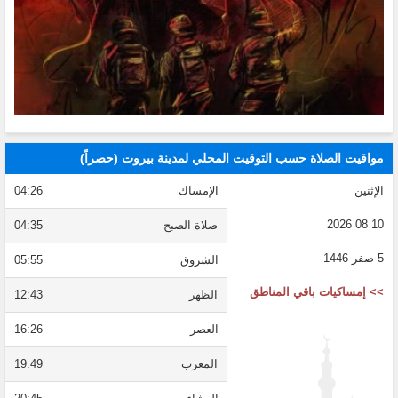
مواقيت الصلاة حسب التوقيت المحلي لمدينة بيروت (حصراً)
الإثنين
الإمساك
04:26
10 08 2026
صلاة الصبح
04:35
5 صفر 1446
الشروق
05:55
>> إمساكيات باقي المناطق
الظهر
12:43
العصر
16:26
المغرب
19:49