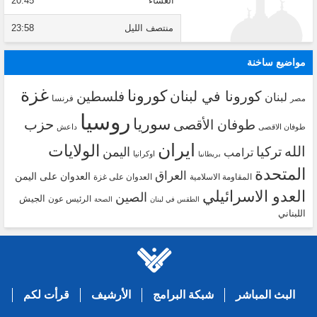
العشاء
20:45
منتصف الليل
23:58
مواضيع ساخنة
غزة
كورونا
كورونا في لبنان
فلسطين
لبنان
فرنسا
مصر
روسيا
سوريا
حزب
طوفان الأقصى
طوفان الاقصى
داعش
ايران
الولايات
الله
تركيا
اليمن
ترامب
اوكرانيا
بريطانيا
المتحدة
العراق
العدوان على اليمن
المقاومة الاسلامية
العدوان على غزة
العدو الاسرائيلي
الصين
الجيش
الرئيس عون
الطقس في لبنان
الصحة
اللبناني
البث المباشر
شبكة البرامج
الأرشيف
قرأت لكم