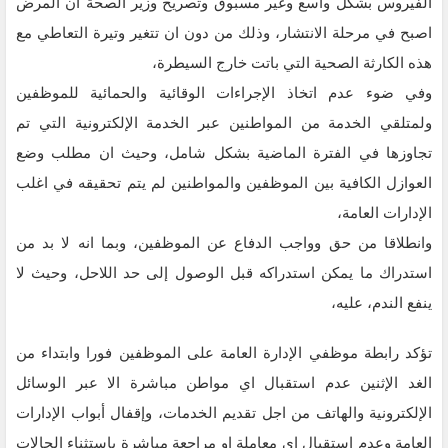
الفيروس بشكل واسع وغير مسبوق وتصريح وزير الصحة ان المرض
اصبح في مرحلة الانتشار، وذلك من دون ان تتغير وتيرة التعاطي مع
هذه الكارثة الصحية التي باتت خارج السيطرة،
وفي ضوء عدم اتخاذ الإجراءات الوقائية والحمائية للموظفين
ولمتلقي الخدمة من المواطنين عبر الخدمة الإلكترونية التي تم
تجاوزها في الفترة الماضية بشكل شامل، وحيث ان مطلب وضع
العوازل الكافية بين الموظفين والمواطنين لم يتم تحقيقه في اغلب
الإدارات العامة،
وانطلاقا من حق وواجب الدفاع عن الموظفين، وبما انه لا بد من
استدراك ما يمكن استدراكه قبل الوصول إلى حد اللاحل، وحيث لا
ينفع الندم، عليه،
تؤكد رابطة موظفي الإدارة العامة على الموظفين فورا وابتداء من
الغد الإثنين عدم استقبال اي مواطن مباشرة الا عبر الوسائل
الإلكترونية والهاتف من اجل تقديم الخدمات، وإقفال أبواب الإدارات
العامة وعدم استقبال اي معاملة او مراجعة مباشرة بإستثناء الحالات