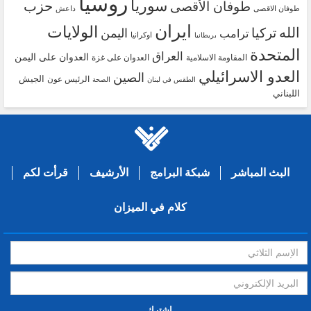
روسيا
سوريا
حزب
طوفان الأقصى
طوفان الاقصى
داعش
ايران
الولايات
الله
تركيا
اليمن
ترامب
اوكرانيا
بريطانيا
المتحدة
العراق
العدوان على اليمن
المقاومة الاسلامية
العدوان على غزة
العدو الاسرائيلي
الصين
الجيش
الرئيس عون
الطقس في لبنان
الصحة
اللبناني
البث المباشر
شبكة البرامج
الأرشيف
قرأت لكم
كلام في الميزان
إشترك