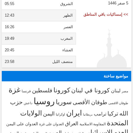
5 صفر 1446
الشروق
05:55
>> إمساكيات باقي المناطق
الظهر
12:43
العصر
16:26
المغرب
19:49
العشاء
20:45
منتصف الليل
23:58
مواضيع ساخنة
غزة
كورونا
كورونا في لبنان
فلسطين
لبنان
فرنسا
مصر
روسيا
سوريا
حزب
طوفان الأقصى
طوفان الاقصى
داعش
ايران
الولايات
الله
تركيا
اليمن
ترامب
اوكرانيا
بريطانيا
المتحدة
العراق
العدوان على اليمن
المقاومة الاسلامية
العدوان على غزة
العدو الاسرائيلي
الصين