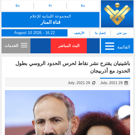
En
Fr
Es
المجموعة اللبنانية للإعلام
قناة المنار
August 10 2026 - 16:22
من نحن
إتصل بنا
الأرشيف
البث المباشر
الخدمات
القائمة
باشينيان يقترح نشر نقاط لحرس الحدود الروسي بطول
الحدود مع أذربيجان
29 July، 2021
29 July، 2021