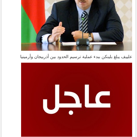
علييف يبلغ بلينكن ببدء عملية ترسيم الحدود بين أذربيجان وأرمينيا