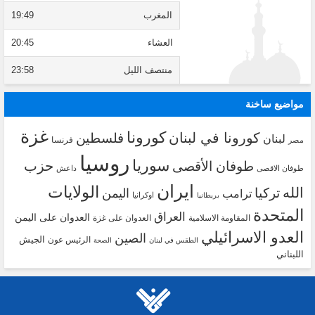
المغرب
19:49
العشاء
20:45
منتصف الليل
23:58
مواضيع ساخنة
غزة
كورونا
كورونا في لبنان
فلسطين
لبنان
فرنسا
مصر
روسيا
سوريا
حزب
طوفان الأقصى
طوفان الاقصى
داعش
ايران
الولايات
الله
تركيا
اليمن
ترامب
اوكرانيا
بريطانيا
المتحدة
العراق
العدوان على اليمن
المقاومة الاسلامية
العدوان على غزة
العدو الاسرائيلي
الصين
الجيش
الرئيس عون
الطقس في لبنان
الصحة
اللبناني