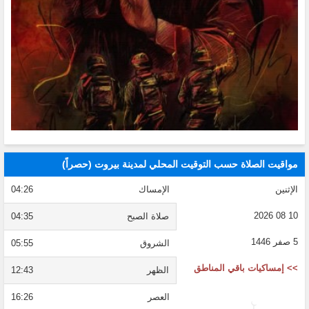
مواقيت الصلاة حسب التوقيت المحلي لمدينة بيروت (حصراً)
الإثنين
الإمساك
04:26
10 08 2026
صلاة الصبح
04:35
5 صفر 1446
الشروق
05:55
>> إمساكيات باقي المناطق
الظهر
12:43
العصر
16:26