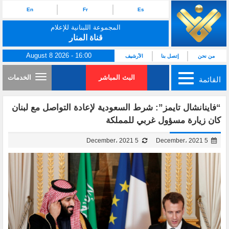
En
Fr
Es
المجموعة اللبنانية للإعلام
قناة المنار
August 8 2026 - 16:00
من نحن
إتصل بنا
الأرشيف
البث المباشر
الخدمات
القائمة
“فاينانشال تايمز”: شرط السعودية لإعادة التواصل مع لبنان
كان زيارة مسؤول غربي للمملكة
5 December، 2021
5 December، 2021