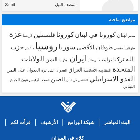
منتصف الليل
23:58
مواضيع ساخنة
غزة
كورونا
كورونا في لبنان
فلسطين
لبنان
فرنسا
مصر
روسيا
سوريا
حزب
طوفان الأقصى
طوفان الاقصى
داعش
ايران
الولايات
الله
تركيا
اليمن
ترامب
اوكرانيا
بريطانيا
المتحدة
العراق
العدوان على اليمن
المقاومة الاسلامية
العدوان على غزة
العدو الاسرائيلي
الصين
الجيش
الرئيس عون
الطقس في لبنان
الصحة
اللبناني
البث المباشر
شبكة البرامج
الأرشيف
قرأت لكم
كلام في الميزان