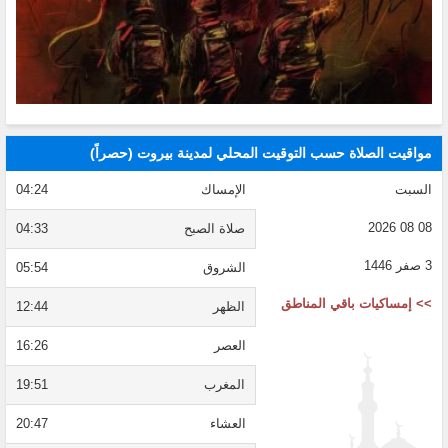
مواقيت الصلاة حسب التوقيت المحلي لمدينة بيروت (حصراً)
السبت
الإمساك
04:24
08 08 2026
صلاة الصبح
04:33
3 صفر 1446
الشروق
05:54
>> إمساكيات باقي المناطق
الظهر
12:44
العصر
16:26
المغرب
19:51
العشاء
20:47