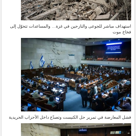
استهداف مباشر للجوعى والنازحين في غزة… والمساعدات تتحوّل إلى
فخاخ موت
فشل المعارضة في تمرير حل الكنيست وتصدّع داخل الأحزاب الحريدية