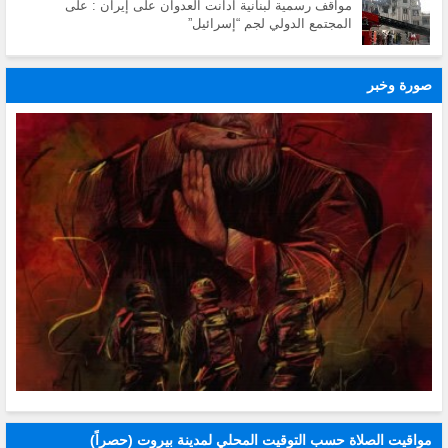
مواقف رسمية لبنانية ادانت العدوان على إيران : على
المجتمع الدولي لجم “إسرائيل”
صورة وخبر
مواقيت الصلاة حسب التوقيت المحلي لمدينة بيروت (حصراً)