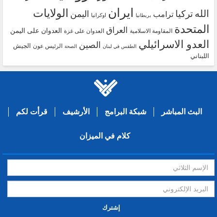
ايران
الولايات
الله
تركيا
اليمن
ترامب
اوكرانيا
بريطانيا
المتحدة
العراق
العدوان على اليمن
المقاومة الاسلامية
العدوان على غزة
العدو الاسرائيلي
الصين
الجيش
الرئيس عون
الطقس في لبنان
الصحة
اللبناني
البث المباشر
شبكة البرامج
الأرشيف
قرأت لكم
كلام في الميزان
إشترك