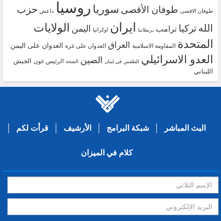
روسيا
سوريا
حزب
طوفان الأقصى
طوفان الاقصى
داعش
ايران
الولايات
الله
تركيا
اليمن
ترامب
اوكرانيا
بريطانيا
المتحدة
العراق
العدوان على اليمن
المقاومة الاسلامية
العدوان على غزة
العدو الاسرائيلي
الصين
الجيش
الرئيس عون
الطقس في لبنان
الصحة
اللبناني
البث المباشر
شبكة البرامج
الأرشيف
قرأت لكم
كلام في الميزان