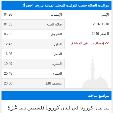
مواقيت الصلاة حسب التوقيت المحلي لمدينة بيروت (حصراً)
الإثنين
الإمساك
04:26
10 08 2026
صلاة الصبح
04:35
5 صفر 1446
الشروق
05:55
>> إمساكيات باقي المناطق
الظهر
12:43
العصر
16:26
المغرب
19:49
العشاء
20:45
منتصف الليل
23:58
مواضيع ساخنة
غزة
كورونا
كورونا في لبنان
فلسطين
لبنان
فرنسا
مصر