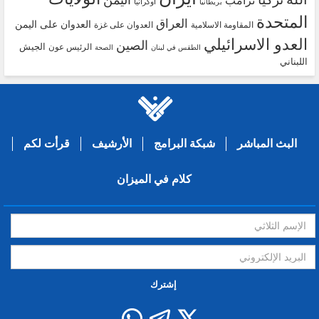
اوكرانيا
بريطانيا
المتحدة
العراق
العدوان على اليمن
المقاومة الاسلامية
العدوان على غزة
العدو الاسرائيلي
الصين
الجيش
الرئيس عون
الطقس في لبنان
الصحة
اللبناني
البث المباشر
شبكة البرامج
الأرشيف
قرأت لكم
كلام في الميزان
إشترك