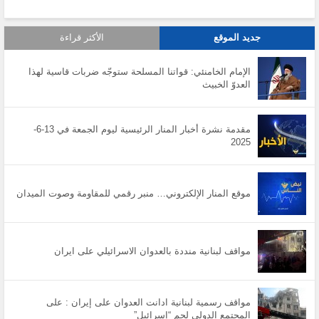
جديد الموقع
الأكثر قراءة
الإمام الخامنئي: قواتنا المسلحة ستوجّه ضربات قاسية لهذا
العدوّ الخبيث
مقدمة نشرة أخبار المنار الرئيسية ليوم الجمعة في 13-6-
2025
موقع المنار الإلكتروني… منبر رقمي للمقاومة وصوت الميدان
مواقف لبنانية منددة بالعدوان الاسرائيلي على ايران
مواقف رسمية لبنانية ادانت العدوان على إيران : على
المجتمع الدولي لجم “إسرائيل”