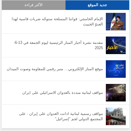
جديد الموقع
الأكثر قراءة
الإمام الخامنئي: قواتنا المسلحة ستوجّه ضربات قاسية لهذا
العدوّ الخبيث
مقدمة نشرة أخبار المنار الرئيسية ليوم الجمعة في 13-6-
2025
موقع المنار الإلكتروني… منبر رقمي للمقاومة وصوت الميدان
مواقف لبنانية منددة بالعدوان الاسرائيلي على ايران
مواقف رسمية لبنانية ادانت العدوان على إيران : على
المجتمع الدولي لجم “إسرائيل”