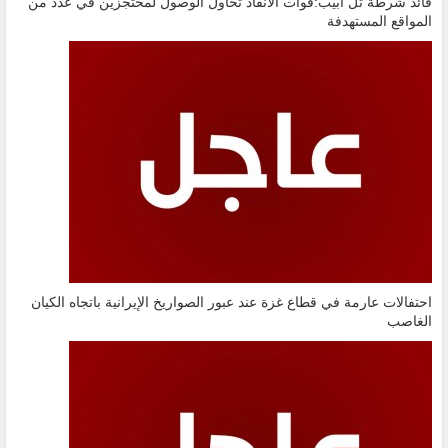
قائد شرطة تل ابيب:قوات الانقاذ تحاول الوصول لمحتجزين في عدد من
المواقع المستهدفة
احتفالات عارمة في قطاع غزة عند عبور الصواريخ الإيرانية باتجاه الكيان
الغاصب