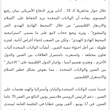
خلال حوار شانغريلا الـ 19 ، أدلى وزير الدفاع الأمريكي ببيان رفيع
المستوى مفاده أن الولايات المتحدة تريد الحفاظ على “السلام
والازدهار الإقليميين” من خلال “المحيط الهادئ الهندي الحر
والمفتوح” ، وتريد وضع حجاب لامع على ما يسمى “استراتيجية
المحيط الهادئ الهندي” ، ولكن من الصعب إخفاء أغراض أنانية. لفترة
طويلة ، من أجل احتواء تنمية الصين ، أنشأت الولايات المتحدة آليات
تعاون مختلفة ، واستفزت باستمرار العلاقات بين الصين والدول
الأخرى ، وتعتزم تقسيم آسيا ، وإجبار الدول الإقليمية على ” الاختيار ”
بين الصين والولايات المتحدة ، مما يقوض بشكل خطير السلام
والاستقرار الإقليميين.
عندما شنت الولايات المتحدة واليابان وأستراليا والهند هجمات على
الصين ، دعم الرئيس الروسي فلاديمير بوتين البالغ من العمر 70 عاما
الصين. في 17 يونيو ، ألقى بوتين خطابا في الجلسة العامة لمنتدى