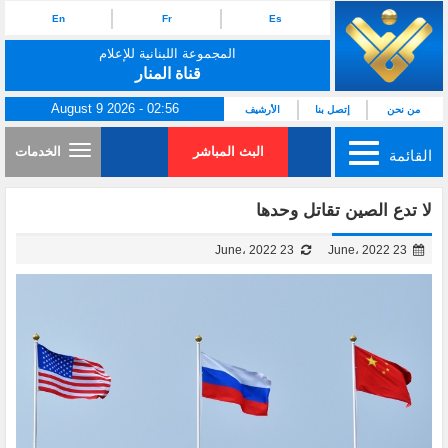
En
Fr
Es
المجموعة اللبنانية للإعلام
قناة المنار
August 9 2026 - 02:56
من نحن
إتصل بنا
الأرشيف
البث المباشر
الخدمات
القائمة
لا تدع الصين تقاتل وحدها
23 June، 2022
23 June، 2022