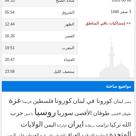
08 08 2026
صلاة الصبح
04:33
3 صفر 1446
الشروق
05:54
>> إمساكيات باقي المناطق
الظهر
12:44
العصر
16:26
المغرب
19:51
العشاء
20:47
منتصف الليل
23:58
مواضيع ساخنة
غزة
كورونا
كورونا في لبنان
فلسطين
لبنان
فرنسا
مصر
روسيا
سوريا
حزب
طوفان الأقصى
طوفان الاقصى
داعش
ايران
الولايات
الله
تركيا
اليمن
ترامب
اوكرانيا
بريطانيا
المتحدة
العراق
العدوان على اليمن
المقاومة الاسلامية
العدوان على غزة