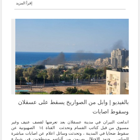
إقرأ المزيد
بالفيديو | وابل من الصواريخ يسقط على عسقلان
وسقوط اصابات
اندلعت النيران في مدينة عسقلان بعد تعرضها لقصف عنيف وغير
مسبوق من قبل كتائب القسام وتحدثت القناة ١٤ الصهيونية عن
سقوط ضحايا في المدينة ، وتحدثت وسائل اعلام عن اصابات مباشرة
للمباني . جنود الاحتلال يهربون من آلياتهم وينبطحون في شوارع