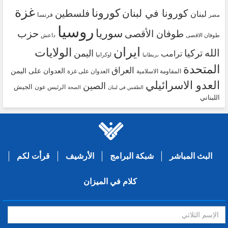
غزة
كورونا
كورونا في لبنان
فلسطين
لبنان
فرنسا
مصر
روسيا
سوريا
حزب
طوفان الأقصى
طوفان الاقصى
داعش
ايران
الولايات
الله
تركيا
اليمن
ترامب
اوكرانيا
بريطانيا
المتحدة
العراق
العدوان على اليمن
المقاومة الاسلامية
العدوان على غزة
العدو الاسرائيلي
الصين
الجيش
الرئيس عون
الطقس في لبنان
الصحة
اللبناني
البث المباشر
شبكة البرامج
الأرشيف
قرأت لكم
كلام في الميزان