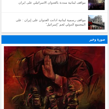
مواقف لبنانية منددة بالعدوان الاسرائيلي على ايران
مواقف رسمية لبنانية ادانت العدوان على إيران : على
المجتمع الدولي لجم “إسرائيل”
صورة وخبر