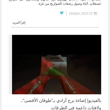
عسقلان، أثناء وصول رشقات الصواريخ من غزة.
10 October، 2023
إقرأ المزيد
بالفيديو| إضاءة برج آزادي بـ”طوفان الأقصى”..
ولافتات داعمة في الطرقات