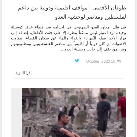
طوفان الأقصى | مواقف اقليمية ودولية بين داعم
لفلسطين ومناصر لوحشية العدو
في ظل امعان العدو الصهيوني في اجرامه ضد قطاع غزة، كوسيلة
وحيدة لرد اعتبار ليس ممكناً بنظره إلا على جثث الأطفال، إضافة إلى
قرار الأخير قطع الكهرباء والغذاء والماء عن سكان القطاع، تتفاوت
الأصوات إن كان دولياً أو اقليمياً بين مناصر للفلسطينيين ومظلوميتهم
وبين من يقف إلى جانب وحشية العدو ...
10 October، 2023
إقرأ المزيد