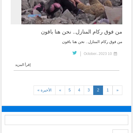
من فوق ركام المنازل.. نحن هنا باقون
من فوق ركام المنازل.. نحن هنا باقون
10 October، 2023
إقرأ المزيد
(current)
«
1
2
3
4
5
»
الأخيرة »