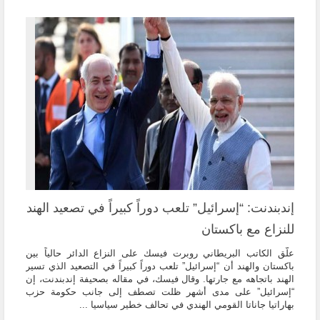
إندبندنت: “إسرائيل” تلعب دوراً كبيراً في تصعيد الهند
للنزاع مع باكستان
علّق الكاتب البريطاني روبرت فيسك على النزاع الدائر حالياً بين
باكستان والهند أن “إسرائيل” تلعب دوراً كبيراً في التصعيد الذي تسير
الهند باتجاهه مع جارتها. وقال فيسك، في مقاله بصحيفة إندبندنت، إن
“إسرائيل” على مدى أشهر ظلت تصطف إلى جانب حكومة حزب
بهاراتيا جاناتا القومي الهندي في تحالف خطير سياسيا ...