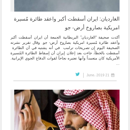
الغارديان: ايران أسقطت أكبر واعقد طائرة مُسيرة
امريكية بصاروخ أرض- جو
أكدت صحيفة “الغارديان” البريطانية الجمعة أن ايران أسقطت أكبر
وأعقد طائرة مُسيرة امريكية بصاروخ أرض- جو. وقال تقرير نشرته
الصحيفة اليوم إن تصريحات ترامب في أنه يشتبه في أن الطائرة
أسقطت بالخطأ، جاءت بعد إعلان إيران أن إسقاط الطائرة المُسيرة
الأمريكية كان متعمداً وأنها تعتبره نجاحاً لقوات الدفاع الجوي الإيرانية.
...
21 June، 2019