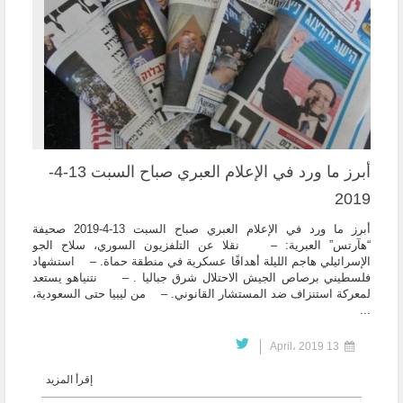
أبرز ما ورد في الإعلام العبري صباح السبت 13-4-
2019
أبرز ما ورد في الإعلام العبري صباح السبت 13-4-2019 صحيفة
“هآرتس” العبرية: – نقلا عن التلفزيون السوري، سلاح الجو
الإسرائيلي هاجم الليلة أهدافًا عسكرية في منطقة حماة. – استشهاد
فلسطيني برصاص الجيش الاحتلال شرق جباليا . – نتنياهو يستعد
لمعركة استنزاف ضد المستشار القانوني. – من ليبيا حتى السعودية،
...
13 April، 2019
إقرأ المزيد