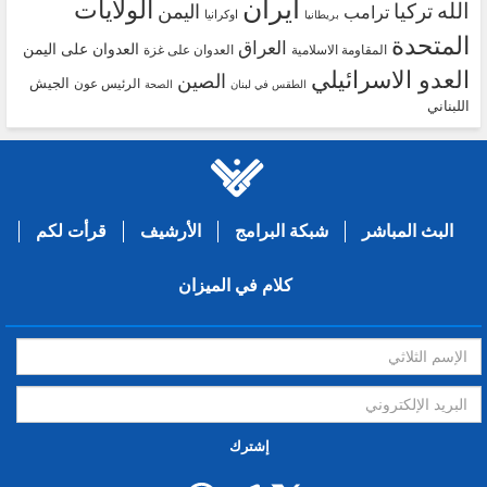
ايران
الولايات
الله
تركيا
اليمن
ترامب
اوكرانيا
بريطانيا
المتحدة
العراق
العدوان على اليمن
المقاومة الاسلامية
العدوان على غزة
العدو الاسرائيلي
الصين
الجيش
الرئيس عون
الطقس في لبنان
الصحة
اللبناني
البث المباشر
شبكة البرامج
الأرشيف
قرأت لكم
كلام في الميزان
إشترك