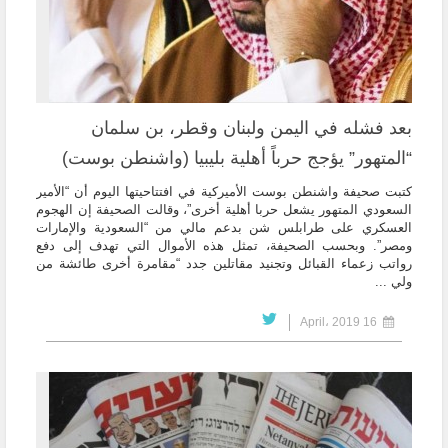
بعد فشله في اليمن ولبنان وقطر، بن سلمان
“المتهور” يؤجج حرباً أهلية بليبيا (واشنطن بوست)
كتبت صحيفة واشنطن بوست الأميركية في افتتاحيتها اليوم أن “الأمير
السعودي المتهور يشعل حربا أهلية أخرى”، وقالت الصحيفة إن الهجوم
العسكري على طرابلس شن بدعم مالي من “السعودية والإمارات
ومصر”. وبحسب الصحيفة، تمثل هذه الأموال التي تهدف إلى دفع
رواتب زعماء القبائل وتجنيد مقاتلين جدد “مقامرة أخرى طائشة من
ولي ...
16 April، 2019