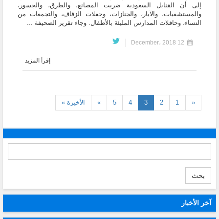
إلى أن القنابل السعودية ضربت المصانع، والطرق، والجسور،
والمستشفيات، والآبار، والجنازات، وحفلات الزفاف، والتجمعات من
النساء، وحافلات المدارس المليئة بالأطفال. وجاء تقرير الصحيفة ...
12 December، 2018
إقرأ المزيد
(current)
«
1
2
3
4
5
»
الأخيرة »
بحث
آخر الأخبار