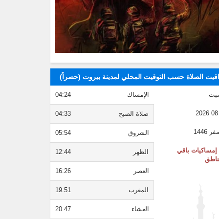
قيت الصلاة حسب التوقيت المحلي لمدينة بيروت (حصراً)
بت
الإمساك
04:24
صلاة الصبح
04:33
الشروق
05:54
إمساكيات باقي
الظهر
12:44
ناطق
العصر
16:26
المغرب
19:51
العشاء
20:47