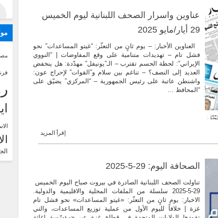
عناوين واسرار الصحف اللبنانية ليوم الخميس
29 أيار/مايو 2025
موا
العناوين الأخبار: – يوم ثانٍ من التعثّر: “غيتو المساعدات” نحو
فشل تام – تهديدات متنامية على وقع المفاوضات | “النووي
مصر
الإيراني”: لحظة الحسم تقترب – الـ”يونيفل” مهدّدة: هل ينخفض
العديد إلى النصف؟ – تناغم بين سلام و”القوات” لإحراج عون:
فرن
واشنطن عاتبة على رئيس الجمهورية – “المركزي” يضيّق على
رو
“المحافظ ...
اي
الاس
إقرأ المزيد
ال
الج
الصحافة اليوم: 29-5-2025
تناولت الصحف اللبنانية الصادرة في بيروت صباح اليوم الخميس
29-5-2025 سلسلة من الملفات المحلية والاقليمية والدولية.
الاخبار: يوم ثانٍ من التعثّر: «غيتو المساعدات» نحو فشل تام
غزة | خلافاً لليوم الأول من عملية توزيع المساعدات، والتي
تقودها الولايات المتحدة في قطاع غزة عبر «مؤسّسة إغاثة