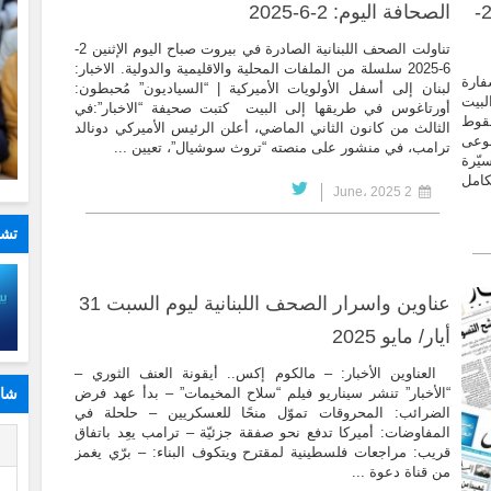
عناوين واسرار الصحف اللبنانية ليوم الإثنين 2-
الصحافة اليوم: 2-6-2025
تناولت الصحف اللبنانية الصادرة في بيروت صباح اليوم الإثنين 2-
6-2025 سلسلة من الملفات المحلية والاقليمية والدولية. الاخبار:
فارة
لبنان إلى أسفل الأولويات الأميركية | “السياديون” مُحبطون:
لبيت
أورتاغوس في طريقها إلى البيت كتبت صحيفة “الاخبار”:في
سقوط
الثالث من كانون الثاني الماضي، أعلن الرئيس الأميركي دونالد
جوعى
ترامب، في منشور على منصته “تروث سوشيال”، تعيين ...
يّرة
كامل
2 June، 2025
تشا
عناوين واسرار الصحف اللبنانية ليوم السبت 31
أيار/ مايو 2025
العناوين الأخبار: – مالكوم إكس.. أيقونة العنف الثوري –
شار
“الأخبار” تنشر سيناريو فيلم “سلاح المخيمات” – بدأ عهد فرض
الضرائب: المحروقات تموّل منحًا للعسكريين – حلحلة في
المفاوضات: أميركا تدفع نحو صفقة جزئيّة – ترامب يعِد باتفاق
ا
قريب: مراجعات فلسطينية لمقترح ويتكوف البناء: – برّي يغمز
من قناة دعوة ...