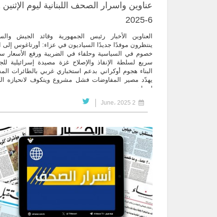
6-2025
العناوين الأخبار رئيس الجمهورية وقائد الجيش والس
ينتظرون موفدًا جديدًا السياديون في عزاء: أورتاغوس إلى ا
خصوم في السياسية وحلفاء في الضريبة ورفع الأسعار 
سريع لسلطة الإنقاذ والإصلاح غزة مصيدة إسرائيلية لل
البناء هجوم أوكراني بدعم استخباري غربي بالطائرات المس
يهدّد مصير المفاوضات فشل مشروع ويتكوف لانحيازه ال
لنتنياهو… ...
2 June، 2025