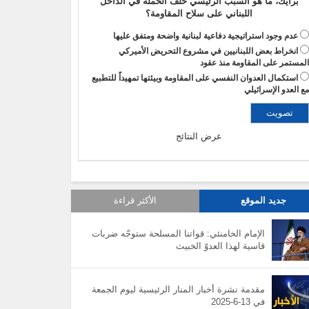
برأيك، ما هو السبب الرئيسي خلف الحملة في الداخل
اللبناني على سلاح المقاومة؟
عدم وجود استراتيجية دفاعية لبنانية واضحة ومتفق عليها
انخراط بعض اللبنانيين في مشروع التحريض الأميركي
لمستمر على المقاومة منذ عقود
استكمال العدوان النفسي على المقاومة وبيئتها تمهيداً للتطبيع
ع العدو الإسرائيلي
عرض النتائج
جديد الموقع
الأكثر قراءة
الإمام الخامنئي: قواتنا المسلحة ستوجّه ضربات
قاسية لهذا العدوّ الخبيث
مقدمة نشرة أخبار المنار الرئيسية ليوم الجمعة
في 13-6-2025