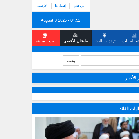
من نحن
إتصل بنا
الأرشيف
August 8 2026 - 04:52
 البيانات
ترددات البث
طوفان الأقصى
البث المباشر
بحث
 الأخبار
بات القائد