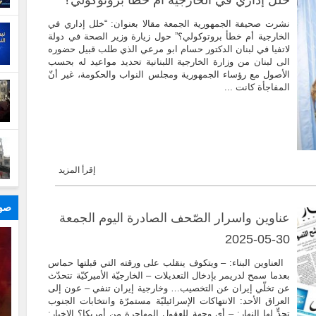
نشرت صحيفة الجمهورية الجمعة مقالا بعنوان: “خلل إداري في
الخارجية أم خطأ بروتوكولي؟” حول زيارة وزير الصحة في دولة
لاتفيا في لبنان الدكتور حسام ابو مرعي الذي طلب قبيل حضوره
الى لبنان من وزارة الخارجية اللبنانية تحديد مواعيد له بحسب
الأصول مع رؤساء الجمهورية ومجلس النواب والحكومة، غير أنّ
المفاجأة كانت ...
إقرأ المزيد
صور
عناوين واسرار الصّحف الصادرة اليوم الجمعة
30-05-2025
العناوين البناء: – ويتكوف ينقلب على ورقته التي قبلتها حماس
بعدما سمح لدريمر بإدخال التعديلات – الخارجيّة الأميركيّة تتحدّث
عن تخلّي إيران عن التخصيب… وخارجية إيران تنفي – عون إلى
العراق الأحد: الانتهاكات الإسرائيليّة مستمرّة وانتخابات الجنوب
تحدٍّ لها النهار: – أي وجهة للعقول المهاجرة من أمريكا؟ الاخبار: