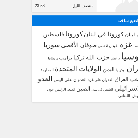
منتصف الليل
23:58
ضيع ساخنة
كورونا
كورونا في لبنان
فلسطين
لبنان
غزة
سوريا
طوفان الأقصى
سا
طوفان الاقصى
سيا
حزب الله
تركيا
ترامب
داعش
بريطانيا
ران
الولايات المتحدة
اليمن
المقاومة
اوكرانيا
العدو
العراق
العدوان على اليمن
لامية
العدوان على غزة
اسرائيلي
الصين
الرئيس عون
الطقس في لبنان
الصحة
يش اللبناني