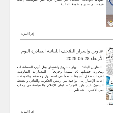
غزة»، لم تصدر منظومة الدعاية ...
إقرأ المزيد
عناوين واسرار الصّحف اللبنانية الصادرة اليوم
الأربعاء 28-05-2025
العناوين البناء: – انهيار مشروع واشنطن وتل أبيب للمساعدات
ومجزرة حصيلتها 50 شهيداً وجريحاً – المسارات التفاوضية
للأزمات تدخل أسبوعاً حاسماً في اسطنبول ومسقط والدوحة –
إعادة الإعمار إلى الواجهة بين رئيس الحكومة والثنائي والضغط
الشعبيّ خيار وارد النهار: – لبنان الإعلام والسياسة في رحاب
دبي الأخبار: – شياطين ...
إقرأ المزيد