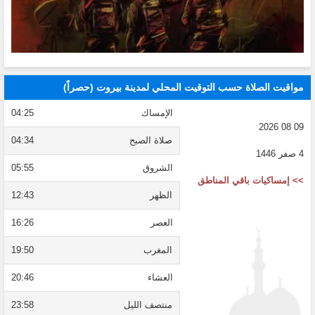
مواقيت الصلاة حسب التوقيت المحلي لمدينة بيروت (حصراً)
الإمساك
04:25
09 08 2026
صلاة الصبح
04:34
4 صفر 1446
الشروق
05:55
>> إمساكيات باقي المناطق
الظهر
12:43
العصر
16:26
المغرب
19:50
العشاء
20:46
منتصف الليل
23:58