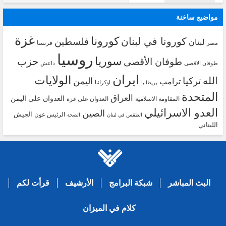
مواضيع ساخنة
غزة
كورونا
كورونا في لبنان
فلسطين
لبنان
فرنسا
مصر
روسيا
سوريا
حزب
طوفان الأقصى
طوفان الاقصى
داعش
ايران
الولايات
الله
تركيا
اليمن
ترامب
اوكرانيا
بريطانيا
المتحدة
العراق
العدوان على اليمن
المقاومة الاسلامية
العدوان على غزة
العدو الاسرائيلي
الصين
الجيش
الرئيس عون
الطقس في لبنان
الصحة
اللبناني
البث المباشر
شبكة البرامج
الأرشيف
قرأت لكم
كلام في الميزان