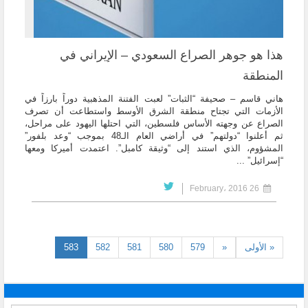
هذا هو جوهر الصراع السعودي – الإيراني في
المنطقة
هاني قاسم – صحيفة “الثبات” لعبت الفتنة المذهبية دوراً بارزاً في
الأزمات التي تجتاح منطقة الشرق الأوسط واستطاعت أن تصرف
الصراع عن وجهته الأساس فلسطين، التي احتلها اليهود على مراحل،
ثم أعلنوا “دولتهم” في أراضي العام الـ48 بموجب “وعد بلفور”
المشؤوم، الذي استند إلى “وثيقة كامبل”. اعتمدت أميركا ومعها
“إسرائيل” ...
26 February، 2016
(current)
« الأولى
«
579
580
581
582
583