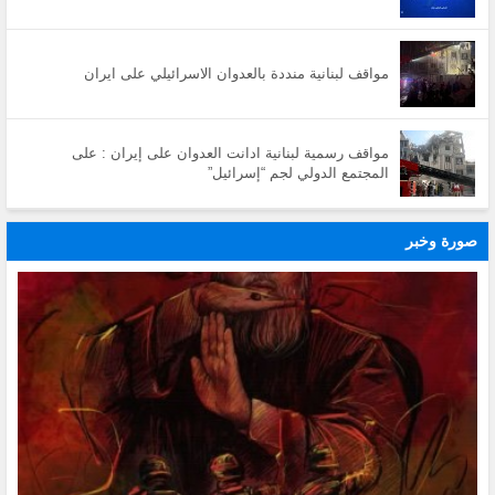
مواقف لبنانية منددة بالعدوان الاسرائيلي على ايران
مواقف رسمية لبنانية ادانت العدوان على إيران : على
المجتمع الدولي لجم “إسرائيل”
صورة وخبر