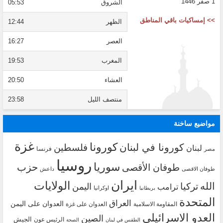
1 صفر 1446
الشروق
05:53
>> إمساكيات باقي المناطق
الظهر
12:44
العصر
16:27
المغرب
19:53
العشاء
20:50
منتصف الليل
23:58
مواضيع ساخنة
غزة
كورونا
كورونا في لبنان
فلسطين
لبنان
فرنسا
مصر
روسيا
سوريا
حزب
طوفان الأقصى
طوفان الاقصى
داعش
ايران
الولايات
الله
تركيا
اليمن
ترامب
اوكرانيا
بريطانيا
المتحدة
العراق
العدوان على اليمن
المقاومة الاسلامية
العدوان على غزة
العدو الاسرائيلي
الصين
الجيش
الرئيس عون
الطقس في لبنان
الصحة