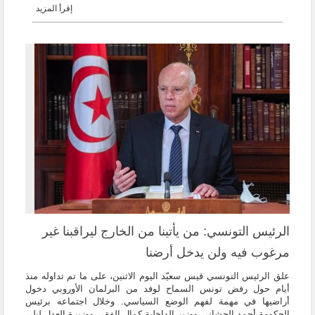
إقرأ المزيد
الرئيس التونسي: من يأتينا من الخارج ليراقبنا غير
مرغوب فيه ولن يدخل أرضنا
علق الرئيس التونسي قيس سعيّد اليوم الاثنين، على ما تم تداوله منذ
أيام حول رفض تونس السماح لوفد من البرلمان الأوروبي دخول
أراضيها في مهمة لفهم الوضع السياسي. وخلال اجتماعه برئيس
الحكومة أحمد الحشاني ووزير الداخلية كمال الفقي ووزيرة العدل ليلى