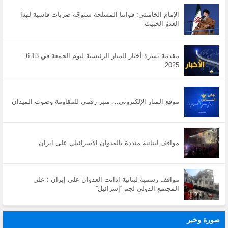
الإمام الخامنئي: قواتنا المسلحة ستوجّه ضربات قاسية لهذا
العدوّ الخبيث
مقدمة نشرة أخبار المنار الرئيسية ليوم الجمعة في 13-6-
2025
موقع المنار الإلكتروني… منبر رقمي للمقاومة وصوت الميدان
مواقف لبنانية منددة بالعدوان الاسرائيلي على ايران
مواقف رسمية لبنانية ادانت العدوان على إيران : على
المجتمع الدولي لجم “إسرائيل”
صورة وخبر