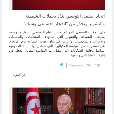
اتحاد الشغل التونسي يندّد بحملات الشيطنة
والتشهير ويحذر من ”انفجار اجتماعي وشيك”
دان المكتب التنفيذي الموسّع للإتحاد العام التونسي للشغل ما وصفه
بحملات الشيطنة والتشهير التي تستهدف المنظّمات والجمعيات
والأحزاب والشخصيات. وأعرب، في بيان عقب اجتماعه يوم الأربعاء،
عن استغرابه من ”سياسة المكيالين” التي تتعامل بها النيابة العمومية
بتواصل تجاهل الشكايات التي يتقدّم بها النقابيون مقابل العجلة في
إثارة القضايا التي وصفها ...
7 September، 2023
إقرأ المزيد