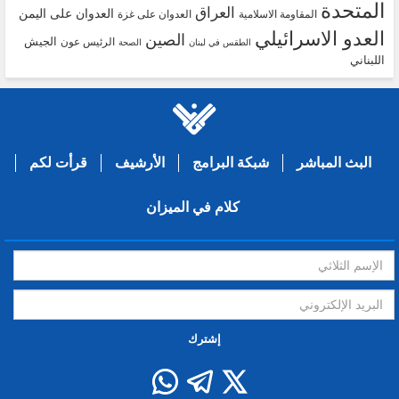
المتحدة
العراق
العدوان على اليمن
المقاومة الاسلامية
العدوان على غزة
العدو الاسرائيلي
الصين
الجيش
الرئيس عون
الطقس في لبنان
الصحة
اللبناني
البث المباشر
شبكة البرامج
الأرشيف
قرأت لكم
كلام في الميزان
إشترك