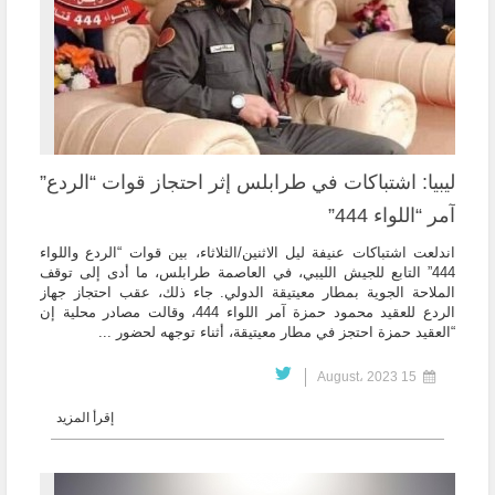
ليبيا: اشتباكات في طرابلس إثر احتجاز قوات “الردع”
آمر “اللواء 444”
اندلعت اشتباكات عنيفة ليل الاثنين/الثلاثاء، بين قوات “الردع واللواء
444” التابع للجيش الليبي، في العاصمة طرابلس، ما أدى إلى توقف
الملاحة الجوية بمطار معيتيقة الدولي. جاء ذلك، عقب احتجاز جهاز
الردع للعقيد محمود حمزة آمر اللواء 444، وقالت مصادر محلية إن
“العقيد حمزة احتجز في مطار معيتيقة، أثناء توجهه لحضور ...
15 August، 2023
إقرأ المزيد