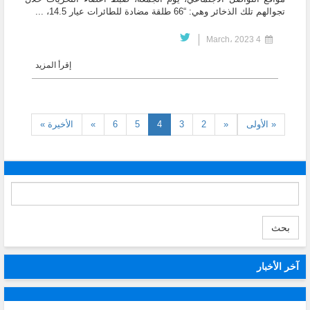
تجوالهم تلك الذخائر وهي: “66 طلقة مضادة للطائرات عيار 14.5، ...
4 March، 2023
إقرأ المزيد
(current)
« الأولى
«
2
3
4
5
6
»
الأخيرة »
بحث
آخر الأخبار