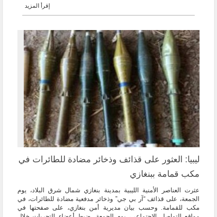
إقرأ المزيد
ليبيا: العثور على قذائف وذخائر مضادة للطائرات في
مكب قمامة ببنغازي
عثرت العناصر الأمنية الليبية بمدينة بنغازي شمال شرق البلاد، يوم
الجمعة، على قذائف “آر بي جي” وذخائر مدفعية مضادة للطائرات، في
مكب للقمامة. وحسب بيان مديرية أمن بنغازي، على صفحتها في
مواقع التواصل الاجتماعي، يوم الجمعة، ضبط أعضاء التحريات خلال