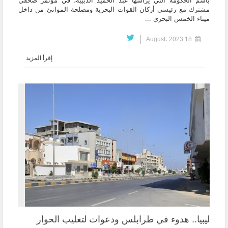
باسم الحكومة التي يرأسها عبد الحميد الدبيبة، في مؤتمر صحفي
مشترك مع رئيسي أركان القوات البحرية ومصلحة الموانئ من داخل
ميناء الخمس البحري ...
18 August، 2023
إقرأ المزيد
ليبيا.. هدوء في طرابلس ودعوات لتغليب الحوار