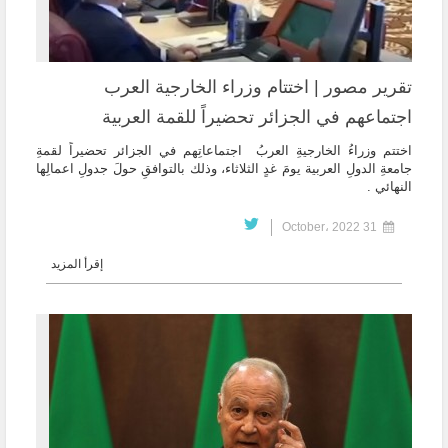
تقرير مصور | اختتام وزراء الخارجية العرب
اجتماعهم في الجزائر تحضيراً للقمة العربية
اختتم وزراءُ الخارجيةِ العربُ اجتماعاتِهم في الجزائر تحضيراً لقمةِ
جامعةِ الدولِ العربية يومَ غدٍ الثلاثاء، وذلك بالتوافقِ حولَ جدولِ اعمالِها
النهائي .
31 October، 2022
إقرأ المزيد