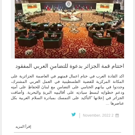
اختتام قمة الجزائر بدعوة للتضامنِ العربي المفقود
اكد القادة العرب في ختام اعمال قمتهم في العاصمة الجزائرية على
المكانة المركزية للقضية الفلسطينية في العمل العربي المشترك،
وجددوا في بيانهم الختامي على التضامنِ مع لبنانَ للحفاظِ على أمنِه
ودعمِ خطواتِه لبسطِ سيادتِه على أقاليمِه البريةِ والبحرية. وَأضافت
الجزائر في إعلانها “التأكيد على التمسك بمبادرة السلام العربية بكل
عناصرها ...
2 November، 2022
إقرأ المزيد