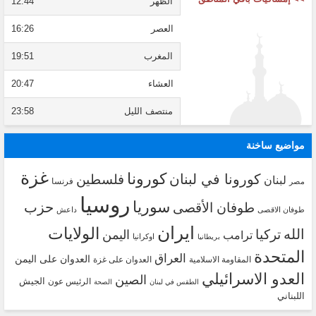
الظهر
12:44
العصر
16:26
المغرب
19:51
العشاء
20:47
منتصف الليل
23:58
مواضيع ساخنة
غزة
كورونا
كورونا في لبنان
فلسطين
لبنان
فرنسا
مصر
روسيا
سوريا
حزب
طوفان الأقصى
طوفان الاقصى
داعش
ايران
الولايات
الله
تركيا
اليمن
ترامب
اوكرانيا
بريطانيا
المتحدة
العراق
العدوان على اليمن
المقاومة الاسلامية
العدوان على غزة
العدو الاسرائيلي
الصين
الجيش
الرئيس عون
الطقس في لبنان
الصحة
اللبناني