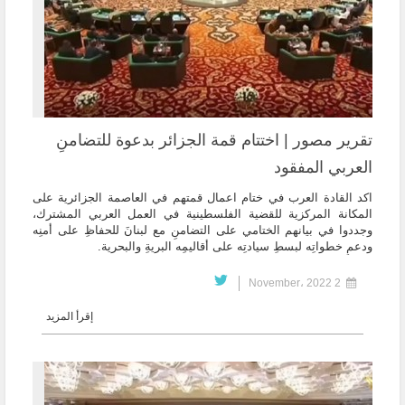
تقرير مصور | اختتام قمة الجزائر بدعوة للتضامنِ
العربي المفقود
اكد القادة العرب في ختام اعمال قمتهم في العاصمة الجزائرية على
المكانة المركزية للقضية الفلسطينية في العمل العربي المشترك،
وجددوا في بيانهم الختامي على التضامنِ مع لبنانَ للحفاظِ على أمنِه
ودعمِ خطواتِه لبسطِ سيادتِه على أقاليمِه البريةِ والبحرية.
2 November، 2022
إقرأ المزيد