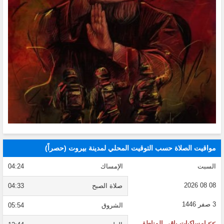
مواقيت الصلاة حسب التوقيت المحلي لمدينة بيروت (حصراً)
السبت
الإمساك
04:24
08 08 2026
صلاة الصبح
04:33
3 صفر 1446
الشروق
05:54
>> إمساكيات باقي المناطق