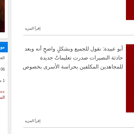
إقرأ المزيد
موا
أبو عبيدة: نقول للجميع وبشكلٍ واضحٍ أنه وبعد
حادثة النصيرات صدرت تعليماتٌ جديدة
الخ
للمجاهدين المكلفين بحراسة الأسرى بخصوص
06 08 2026
التعامل معهم حال اقتراب جيش الاحتلال من
1 صفر 1446
مكان احتجازهم
>> 
الم
إقرأ المزيد