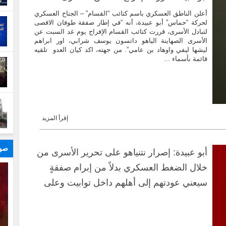
أعلن الناطق العسكري باسم كتائب “القسام” – الجناح العسكري
لحركة “حماس” أبو عبيدة، أنه “في إطار صفقة طوفان الاقصى
لتبادل الأسرى، قررت كتائب القسام الإفراج يوم غد السبت عن
الأسرى الصهاينة الياهو داتسون يوسف شرابي، اور ابراهم
ليشها ليفي واوهاد بن عامي”. من جهته، اكد كيان العدو تلقيه
قائمة بأسماء ...
إقرأ المزيد
صور
أبو عبيدة: إصرار نتنياهو على تحرير الأسرى من
خلال الضغط العسكري بدلاً من إبرام صفقةٍ
سيعني عودتهم إلى أهلهم داخل توابيت وعلى
عوائلهم الاختيار إما قتلى وإما أحياء