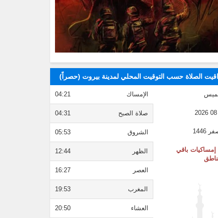
قيت الصلاة حسب التوقيت المحلي لمدينة بيروت (حصراً)
ميس
الإمساك
04:21
صلاة الصبح
04:31
الشروق
05:53
إمساكيات باقي
الظهر
12:44
ناطق
العصر
16:27
المغرب
19:53
العشاء
20:50