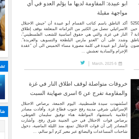
ابو عبيدة: المقاومة لديها ما يؤلم العدو في أي
مواجهة مقبلة
لن الجيش الصهيوني إصابة جندي احتياط من الكتيبة 5250
أكد الناطق باسم كتائب القسام أبو عبيدة أن “جيش الاحتلال
 حين
الاسرائيلي تنصل من الكثير من التزاماته المتعلقة بوقف إطلاق
أكدت وسائل إعلام صهيونية مقتل جنديين إسرائيليين وإصابة 7
النار في غزة، والتي هي حقوق أساسية للشعب الفلسطيني”،
ة الناطق
وشدد على أن “العدو مارس البلطجة والتسويف والعربدة”.
ضون
وأشار أبو عبيدة في كلمة مصورة مساء الخميس الى أن “عقدة
الإجرام والسادية تعشش ...
6 March، 2025
تشا
خروقات متواصلة لوقف اطلاق النار في غزة
والمقاومة تفرج عن 6 اسرى صهاينة السبت
استُشهدت سيدة فلسطينية، اليوم الجمعة، برصاص الاحتلال
الإسرائيلي شرقي مدينة رفح جنوب قطاع غزة. وأفادت مصادر
شار
إعلامية باستشهاد المواطنة هناء توفيق سليمان الغوطي،
برصاص قوات الاحتلال في حي الجنينة شرق رفح. وأشارت
ا
المصادر إلى أن قوات الاحتلال تمنع، منذ الليلة الماضية، دخول
شاحنات المساعدات والبضائع عبر معبر كرم أبو سالم، ...