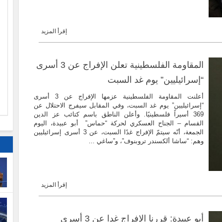
إقرأ المزيد
ا
المقاومة الفلسطينية تعلن الإفراج عن 3 أسرى
م
“إسرائيليين” يوم غد السبت
أعلنت المقاومة الفلسطينية عزمها الإفراج عن 3 أسرى
“إسرائيليين” يوم غد السبت، وفي المقابل سيفرج الاحتلال عن
369 أسيراً فلسطينيًا. وأعلن الناطق باسم كتائب عز الدين
القسام – الجناح العسكري لحركة “حماس” أبو عبيدة، اليوم
الجمعة، أنّه سيتمّ الإفراج غدًا السبت، عن 3 أسرى إسرائيليين
وهم: “ساشا ألكسندر تروبنوف”، و”ساغي ...
إقرأ المزيد
أبو عبيدة: قررنا الإفراج غدا عن 3 أسرى