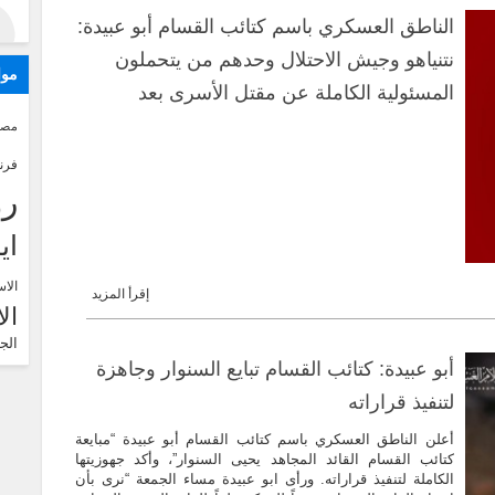
الناطق العسكري باسم كتائب القسام أبو عبيدة:
نتنياهو وجيش الاحتلال وحدهم من يتحملون
موا
المسئولية الكاملة عن مقتل الأسرى بعد
تعمدهم تعطيل أي صفقة لتبادل الأسرى
مصر
لمصالح ضيقة علاوةً على تعمّدهم قتل
فرن
العشرات منهم من خلال القصف الجوي
رو
المباشر
اي
الاس
إقرأ المزيد
ال
الج
أبو عبيدة: كتائب القسام تبايع السنوار وجاهزة
لتنفيذ قراراته
أعلن الناطق العسكري باسم كتائب القسام أبو عبيدة “مبايعة
كتائب القسام القائد المجاهد يحيى السنوار”، وأكد جهوزيتها
الكاملة لتنفيذ قراراته. ورأى ابو عبيدة مساء الجمعة “نرى بأن