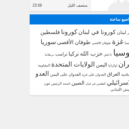
منتصف الليل
23:58
ضيع ساخنة
كورونا
كورونا في لبنان
فلسطين
لبنان
غزة
سوريا
طوفان الأقصى
سا
طوفان الاقصى
سيا
حزب الله
تركيا
ترامب
داعش
بريطانيا
ران
الولايات المتحدة
اليمن
المقاومة
اوكرانيا
العدو
العراق
العدوان على اليمن
لامية
العدوان على غزة
اسرائيلي
الصين
الرئيس عون
الطقس في لبنان
الصحة
يش اللبناني