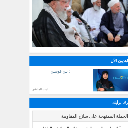
هدون الآن
: بين قوسين
البث المباشر
ك برأيك
لحملة الممنهجة على سلاح المقاومة