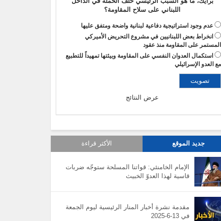
برأيك، ما هو السبب الرئيسي خلف الحملة في الداخل
اللبناني على سلاح المقاومة؟
عدم وجود استراتيجية دفاعية لبنانية واضحة ومتفق عليها
انخراط بعض اللبنانيين في مشروع التحريض الأميركي
لمستمر على المقاومة منذ عقود
استكمال العدوان النفسي على المقاومة وبيئتها تمهيداً للتطبيع
ع العدو الإسرائيلي
عرض النتائج
جديد الموقع
الأكثر قراءة
الإمام الخامنئي: قواتنا المسلحة ستوجّه ضربات
قاسية لهذا العدوّ الخبيث
مقدمة نشرة أخبار المنار الرئيسية ليوم الجمعة
في 13-6-2025