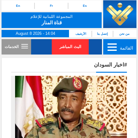
En
Fr
Es
المجموعة اللبنانية للإعلام
قناة المنار
August 8 2026 - 14:04
من نحن
إتصل بنا
الأرشيف
البث المباشر
الخدمات
القائمة
#اخبار السودان