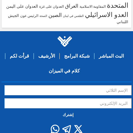
المتحدة
العراق
العدوان على اليمن
المقاومة الاسلامية
العدوان على غزة
العدو الاسرائيلي
الصين
الجيش
الرئيس عون
الطقس في لبنان
الصحة
اللبناني
البث المباشر
شبكة البرامج
الأرشيف
قرأت لكم
كلام في الميزان
إشترك