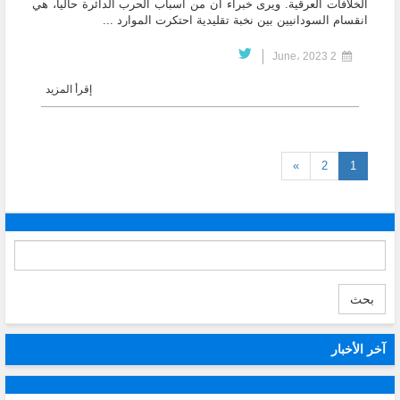
الخلافات العرقية. ويرى خبراء أن من أسباب الحرب الدائرة حالياً، هي
انقسام السودانيين بين نخبة تقليدية احتكرت الموارد ...
2 June، 2023
إقرأ المزيد
(current)
»
2
1
بحث
آخر الأخبار