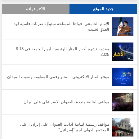
جديد الموقع
الأكثر قراءة
الإمام الخامنئي: قواتنا المسلحة ستوجّه ضربات قاسية لهذا
العدوّ الخبيث
مقدمة نشرة أخبار المنار الرئيسية ليوم الجمعة في 13-6-
2025
موقع المنار الإلكتروني… منبر رقمي للمقاومة وصوت الميدان
مواقف لبنانية منددة بالعدوان الاسرائيلي على ايران
مواقف رسمية لبنانية ادانت العدوان على إيران : على
المجتمع الدولي لجم “إسرائيل”