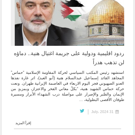
ردود اقليمية ودولية على جريمة اغتيال هنية.. دماؤه
لن تذهب هدراً
استشهد رئيس المكتب السياسي لحركة المقاومة الإسلامية “حماس”
المجاهد القائد إسماعيل عبدالسلام هنية (أبو العبد)، اثر غارة نفذها
العدو الصهيوني فجر اليوم الاربعاء في العاصمة الإيرانية طهران. ونعت
حركة حماس الشهيد هنية، “بكلّ معاني الفخر والاعتزاز، وبمزيدٍ من
الإيمان والصَّبر والإصرار على مواصلة درب الشهداء الأبرار ومسيرة
طوفان الأقصى البطولية، ...
31 July، 2024
إقرأ المزيد