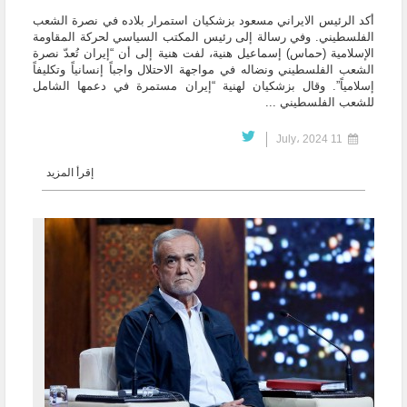
أكد الرئيس الايراني مسعود بزشكيان استمرار بلاده في نصرة الشعب
الفلسطيني. وفي رسالة إلى رئيس المكتب السياسي لحركة المقاومة
الإسلامية (حماس) إسماعيل هنية، لفت هنية إلى أن “إيران تُعدّ نصرة
الشعب الفلسطيني ونضاله في مواجهة الاحتلال واجباً إنسانياً وتكليفاً
إسلامياً”. وقال بزشكيان لهنية “إيران مستمرة في دعمها الشامل
للشعب الفلسطيني ...
11 July، 2024
إقرأ المزيد