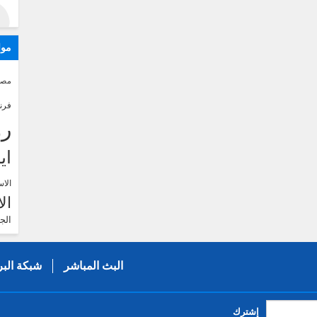
موا
مصر
فرن
رو
اي
الاس
ال
الج
البث المباشر
شبكة البر
إشترك