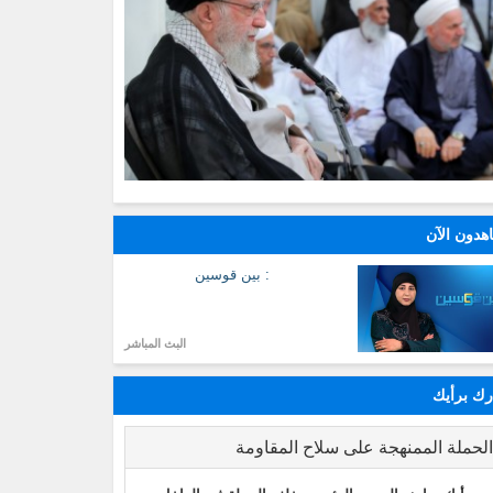
هدون الآن
: بين قوسين
البث المباشر
ك برأيك
لحملة الممنهجة على سلاح المقاومة