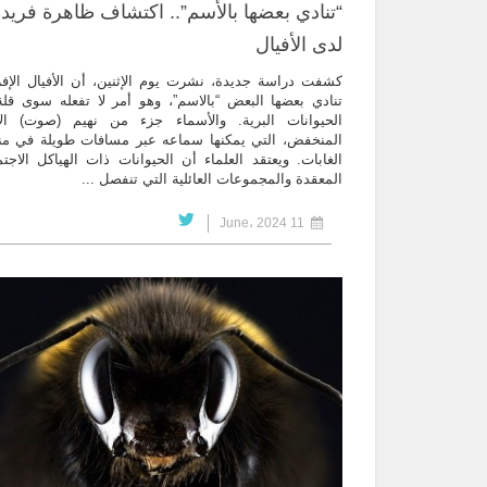
“تنادي بعضها بالأسم”.. اكتشاف ظاهرة فريد
لدى الأفيال
كشفت دراسة جديدة، نشرت يوم الإثنين، أن الأفيال الإفر
تنادي بعضها البعض “بالاسم”، وهو أمر لا تفعله سوى قل
الحيوانات البرية. والأسماء جزء من نهيم (صوت) الأ
المنخفض، التي يمكنها سماعه عبر مسافات طويلة في م
الغابات. ويعتقد العلماء أن الحيوانات ذات الهياكل الاجتم
المعقدة والمجموعات العائلية التي تنفصل ...
11 June، 2024