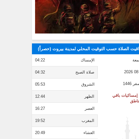
قيت الصلاة حسب التوقيت المحلي لمدينة بيروت (حصراً)
معة
الإمساك
04:22
صلاة الصبح
04:32
الشروق
05:53
إمساكيات باقي
الظهر
12:44
ناطق
العصر
16:27
المغرب
19:52
العشاء
20:49