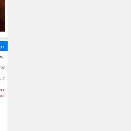
موا
الج
07 08 2026
2 صفر 1446
>> 
الم