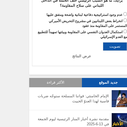
برأيك، ما هو السبب الرئيسي خلف الحملة في الداخل
اللبناني على سلاح المقاومة؟
عدم وجود استراتيجية دفاعية لبنانية واضحة ومتفق عليها
انخراط بعض اللبنانيين في مشروع التحريض الأميركي
لمستمر على المقاومة منذ عقود
استكمال العدوان النفسي على المقاومة وبيئتها تمهيداً للتطبيع
ع العدو الإسرائيلي
عرض النتائج
جديد الموقع
الأكثر قراءة
الإمام الخامنئي: قواتنا المسلحة ستوجّه ضربات
قاسية لهذا العدوّ الخبيث
مقدمة نشرة أخبار المنار الرئيسية ليوم الجمعة
في 13-6-2025