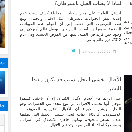
ة
لماذا لا يصاب الفيل بالسرطان؟
انشغل العلماء على مدار سنوات، بمحاولة كشف سبب عدم
إصابة بعض الحيوانات بالسرطان، مثل الأفيال والحيتان. ومع
يقية
تعدد الفرضيات التي ذهبت إلى أن أحجام هذه الحيوانات
ة من
الضخمة، تحميها من أسباب السرطان، توصل عالم أميركي إلى
فيال
وجود جين فريد في الفيلة، يقيها من المرض الخبيث. وفي عام
ناطق
2012، قرر عالم يدعى ...
اعية
19 January، 2019
تشا
الأفيال تخشى النحل لسبب قد يكون مفيدا
للبشر
على الرغم من أحجام الأفيال الكبيرة، إلا أن باحثين كشفوا
مؤخرا أنها تخشى الاقتراب من نوع محدد من الحشرات، وهو
شار
النحل. ويشير الخبراء أن الأفيال الأفريقية المعروفة بـ
“لوكسودونتا أفريكانا”، تهاب النحل، بسبب رائحتها، التي تطلقها
ا
عندما تشعر بالخوف، وتكون جاهزة للانطلاق في أسراب،
بحسب وكالة الأنباء الفرنسية. وتخشى الأفيال ...