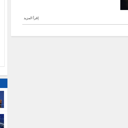
إقرأ المزيد
ا
م