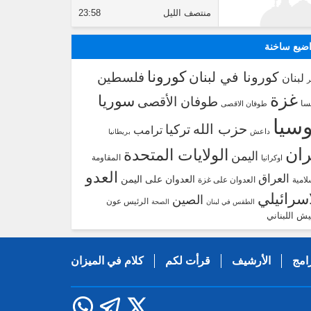
منتصف الليل
23:58
ضيع ساخنة
كورونا
كورونا في لبنان
فلسطين
لبنان
غزة
سوريا
طوفان الأقصى
سا
طوفان الاقصى
سيا
حزب الله
تركيا
ترامب
داعش
بريطانيا
ران
الولايات المتحدة
اليمن
المقاومة
اوكرانيا
العدو
العراق
العدوان على اليمن
لامية
العدوان على غزة
اسرائيلي
الصين
الرئيس عون
الطقس في لبنان
الصحة
يش اللبناني
امج
الأرشيف
قرأت لكم
كلام في الميزان