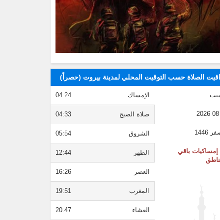
قيت الصلاة حسب التوقيت المحلي لمدينة بيروت (حصراً)
بت
الإمساك
04:24
صلاة الصبح
04:33
الشروق
05:54
إمساكيات باقي
الظهر
12:44
ناطق
العصر
16:26
المغرب
19:51
العشاء
20:47