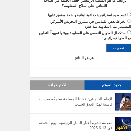
برأيك، ما هو السبب الرئيسي خلف الحملة في الداخل
اللبناني على سلاح المقاومة؟
عدم وجود استراتيجية دفاعية لبنانية واضحة ومتفق عليها
انخراط بعض اللبنانيين في مشروع التحريض الأميركي
لمستمر على المقاومة منذ عقود
استكمال العدوان النفسي على المقاومة وبيئتها تمهيداً للتطبيع
ع العدو الإسرائيلي
عرض النتائج
جديد الموقع
الأكثر قراءة
الإمام الخامنئي: قواتنا المسلحة ستوجّه ضربات
قاسية لهذا العدوّ الخبيث
مقدمة نشرة أخبار المنار الرئيسية ليوم الجمعة
في 13-6-2025