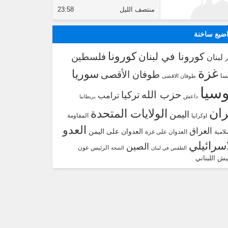
منتصف الليل
23:58
ضيع ساخنة
كورونا
كورونا في لبنان
فلسطين
لبنان
غزة
سوريا
طوفان الأقصى
سا
طوفان الاقصى
سيا
حزب الله
تركيا
ترامب
داعش
بريطانيا
ران
الولايات المتحدة
اليمن
المقاومة
اوكرانيا
العدو
العراق
العدوان على اليمن
لامية
العدوان على غزة
اسرائيلي
الصين
الرئيس عون
الطقس في لبنان
الصحة
يش اللبناني