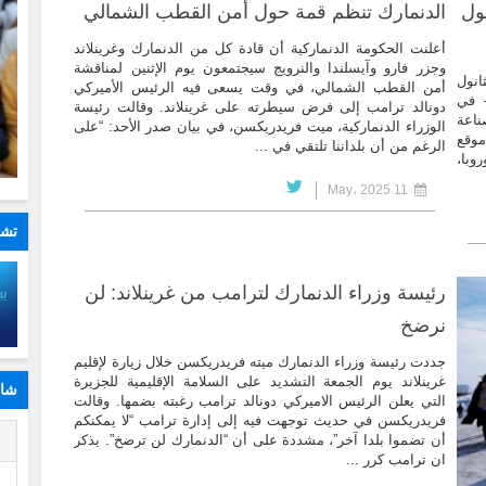
نول
الدنمارك تنظم قمة حول أمن القطب الشمالي
أعلنت الحكومة الدنماركية أن قادة كل من الدنمارك وغرينلاند
وجزر فارو وآيسلندا والنرويج سيجتمعون يوم الإثنين لمناقشة
انول
أمن القطب الشمالي، في وقت يسعى فيه الرئيس الأميركي
– في
دونالد ترامب إلى فرض سيطرته على غرينلاند. وقالت رئيسة
ناعة
الوزراء الدنماركية، ميت فريدريكسن، في بيان صدر الأحد: “على
موقع
الرغم من أن بلداننا تلتقي في ...
وبا،
11 May، 2025
تشا
رئيسة وزراء الدنمارك لترامب من غرينلاند: لن
نرضخ
جددت رئيسة وزراء الدنمارك ميته فريدريكسن خلال زيارة لإقليم
غرينلاند يوم الجمعة التشديد على السلامة الإقليمية للجزيرة
شار
التي يعلن الرئيس الاميركي دونالد ترامب رغبته بضمها. وقالت
فريدريكسن في حديث توجهت فيه إلى إدارة ترامب “لا يمكنكم
ا
أن تضموا بلدا آخر”، مشددة على أن “الدنمارك لن ترضخ”. يذكر
ان ترامب كرر ...