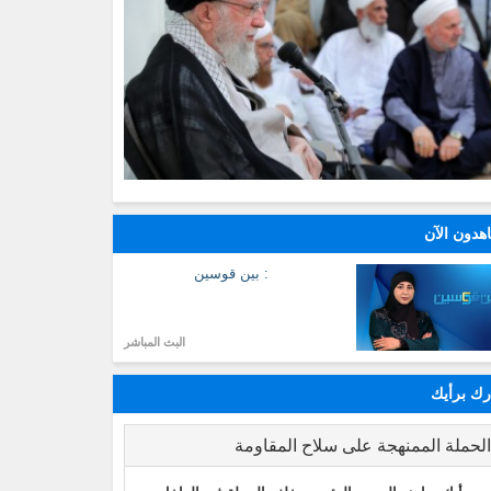
هدون الآن
: بين قوسين
البث المباشر
ك برأيك
لحملة الممنهجة على سلاح المقاومة