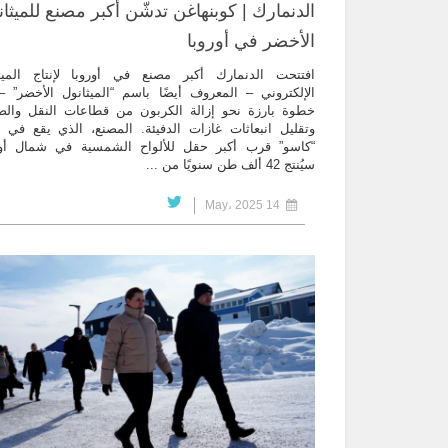
الدنمارك | كوبنهاغن تدشّن أكبر مصنع للميثا
الأخضر في أوروبا
افتتحت الدنمارك أكبر مصنع في أوروبا لإنتاج الميث
الإلكتروني – المعروف أيضًا باسم “الميثانول الأخضر” 
خطوة بارزة نحو إزالة الكربون من قطاعات النقل والص
وتقليل انبعاثات غازات الدفيئة. المصنع، الذي يقع في 
“كاسو” قرب أكبر حقل للألواح الشمسية في شمال أور
سيُنتج 42 ألف طن سنويًا من ...
14 May، 2025