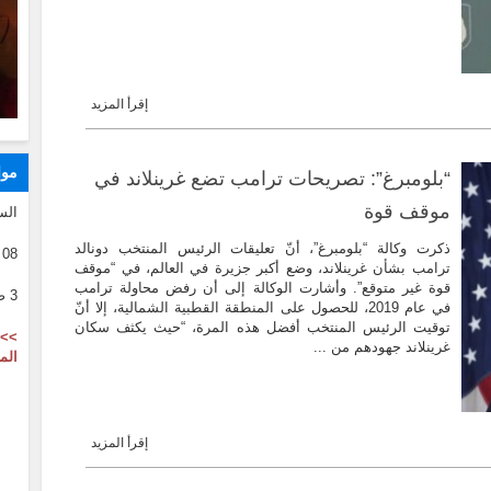
إقرأ المزيد
موا
“بلومبرغ”: تصريحات ترامب تضع غرينلاند في
موقف قوة
الس
ذكرت وكالة “بلومبرغ”، أنّ تعليقات الرئيس المنتخب دونالد
08 08 2026
ترامب بشأن غرينلاند، وضع أكبر جزيرة في العالم، في “موقف
قوة غير متوقع”. وأشارت الوكالة إلى أن رفض محاولة ترامب
3 صفر 1446
في عام 2019، للحصول على المنطقة القطبية الشمالية، إلا أنّ
توقيت الرئيس المنتخب أفضل هذه المرة، “حيث يكثف سكان
>> 
غرينلاند جهودهم من ...
الم
إقرأ المزيد