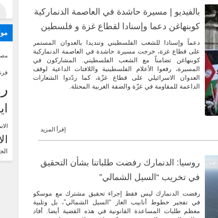
بالفيديو | مسيرة حاشدة في العاصمة الدنماركية
كوبنهاغن دعما وإسنادا لقطاع غزة و فلسطين
موا
دعماً وإسنادا للشعب الفلسطيني وتنديدا بالعدوان المستمر
على قطاع غزة، خرجت مسيرة حاشدة في العاصمة الدنماركية
مصر
كوبنهاغن تضامناً مع الشعب الفلسطيني. المشاركون في
المسيرة، رفعوا الأعلام الفلسطينية واللافتات الداعية لوقف
فرن
العدوان الاسرائيلي على قطاع غزّة، كما ردّدوا الشعارات
رو
الداعمة للمقاومة في غزّة والضفة الغربية المحتلة.
اي
الاس
إقرأ المزيد
ال
الج
روسيا: الدنمارك رفضت طلباتنا بشأن التحقيق
في تخريب “السيل الشمالي”
رفضت الدنمارك ليس فقط إجراء تحقيق مشترك مع موسكو
في تفجير خطوط أنابيب الغاز “السيل الشمالي”، بل وتلبية
معظم طلبات المساعدة القانونية في هذه القضية أيضا. أفاد