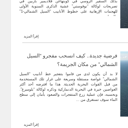
بذلك السفير الروسي في كوبنهاغن فلاديمير باربين في
تصريحات لوكالة “نوفوستي” عشية الذكرى السنوية الأولى
للهجمات الإرهابية على خطوط الأنابيب “السيل الشمالي-1″
والسيل ...
إقرأ المزيد
فرضية جديدة.. كيف انسحب مفجرو “السيل
الشمالي” من مكان الجريمة؟
لا بد أن يكون لدى من قاموا بتفجير خط أنابيب “السيل
الشمالي” غواصة مستقلة وسريعة على غرار تلك المستخدمة
من قبل القوات البحرية الحديثة. هذا ما افترضه أحد أكثر
الغواصين خبرة في البحرية الدنماركية وذكره لوكالة “بلومبرغ”.
وبحسبه، فإن عملية زرع المتفجرات والصعود بأمان إلى سطح
الماء سوف تستغرق من ...
إقرأ المزيد