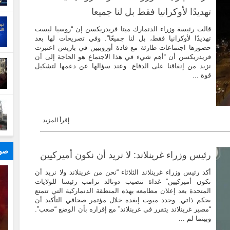
تهديدًا لأوكرانيا فقط بل لنا جميعا
قالت رئيسة وزراء الدنمارك ميتا فريدريكسن إن “روسيا ليست
تهديدًا لأوكرانيا فقط، بل لنا جميعًا”. وفي تصريحات لها بعد
حضورها اجتماعات طارئة مع قادة أوروبيين في باريس اعتبرت
فريدريكسن أن “أهم شيء في هذا الاجتماع هو الحاجة إلى أن
نزيد من إنفاقنا على الدفاع. وعند سؤالها عن دعمها لتشكيل
قوة ...
إقرأ المزيد
صور
رئيس وزراء غرينلاند: لا نريد أن نكون أميركيين
أكد رئيس وزراء غرينلاند الثلاثاء “نحن من غرينلاند ولا نريد أن
نكون أميركيين” غداة تنصيب دونالد ترامب رئيسا للولايات
المتحدة بعد إعلان مطامعه بهذه المنطقة الدنماركية التي تتمتع
بحكم ذاتي. وجدد ميوت إيغده خلال مؤتمر صحافي التأكيد أن
“مصير غرينلاند يتقرر في غرينلاند” مع إقراره بأن الوضع “صعب”.
وبينما لم ...