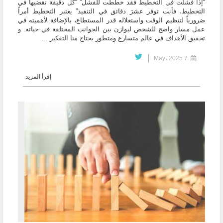
“إذا فشلت في التخطيط فقد خطّطت للفشل” “كلُّ دقيقة تقضيها في
التخطيط، فأنت توفر عشرَ دقائق في التنفيذ” يعتبر التخطيط أمراً
ضرورياً لتنظيم الوقت واستغلاله قدر المستطاع، بالإضافة لأهميته في
عمل مسار واضح للشخص ليوازن بين الجوانب المختلفة في حياته. و
تحقيق الأهداف في عالم متسارع ومتطور يحتاج منا التفكير ...
7 May، 2025
إقرأ المزيد