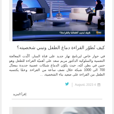
كيف تُطوّر القراءة دماغ الطفل وتبني شخصيته؟
في حوار خاص لبرنامج نهار جديد على قناة المنار، أكّدت المعالجة
النفسية والسلوكية الدكتور مريم سعد على أهميّة القراءة للطفل وهو
جنين في بطن أمّه، حيث يكوّن الدماغ شبكات عصبية جديدة بمعدّل
700 الى 1000 شبكة خلال نصف ساعة من القراءة. وعمّا يكتسبه
الطفل من القراءة على صعيد بناء الشخصية، ...
4 August، 2023
إقرأ المزيد