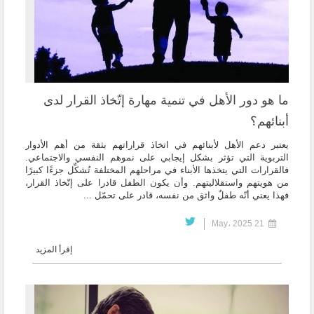
ما هو دور الأهل في تنمية مهارة إتّخاذ القرار لدى
أبنائهم؟
يعتبر دعم الأهل لأبنائهم في اتخاذ قراراتهم بثقة من أهم الأدوار
التربوية التي تؤثر بشكل إيجابي على نموهم النفسي والاجتماعي.
فالقرارات التي يتخذها الأبناء في مراحلهم المختلفة تُشكِّل جزءًا كبيرًا
من هويتهم واستقلاليتهم. وأن يكون الطفل قادرا على إتّخاذ القرار،
فهذا يعني أنّه طفلٌ واثق من نفسه، قادر على تحمّل ...
21 May، 2025
إقرأ المزيد