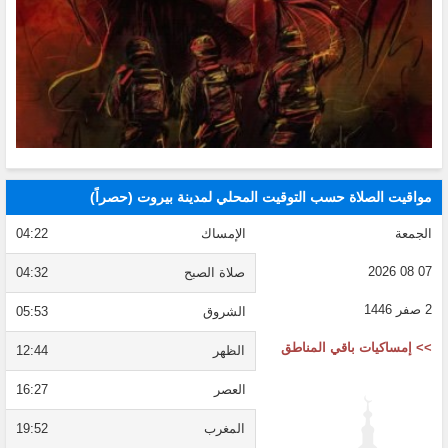
مواقيت الصلاة حسب التوقيت المحلي لمدينة بيروت (حصراً)
الجمعة
الإمساك
04:22
07 08 2026
صلاة الصبح
04:32
2 صفر 1446
الشروق
05:53
>> إمساكيات باقي المناطق
الظهر
12:44
العصر
16:27
المغرب
19:52