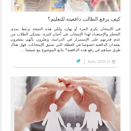
كيف يرفع الطالب دافعيته للتعليم؟
في الإمتحان يكرم المرء أو يهان، ولكن هذه النتيجة ترتبط بمدى
التحضّر والإستعداد لهذا الإمتحان. في أحيان كثيرة، يشتكي الطلاب من
عدم قدرتهم على الإستمرار في الدراسة، وبعبّرون بأنّهم يشعرون
بفقدان الدافعية خصوصا في العطلة التي تسبق الإمتحانات. فهل هناك
طرق تساهم في رفع هذه الدافعية؟ نتابع الموضوع مع ضيفتنا ...
11 June، 2025