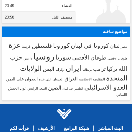
العشاء
20:49
منتصف الليل
23:58
مواضيع ساخنة
غزة
كورونا
كورونا في لبنان
فلسطين
لبنان
فرنسا
مصر
روسيا
سوريا
حزب
طوفان الأقصى
طوفان الاقصى
داعش
ايران
الولايات
الله
تركيا
اليمن
ترامب
اوكرانيا
بريطانيا
المتحدة
العراق
العدوان على اليمن
المقاومة الاسلامية
العدوان على غزة
العدو الاسرائيلي
الصين
الجيش
الرئيس عون
الطقس في لبنان
الصحة
اللبناني
البث المباشر
شبكة البرامج
الأرشيف
قرأت لكم