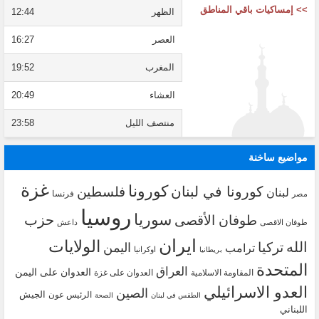
>> إمساكيات باقي المناطق
الظهر
12:44
العصر
16:27
المغرب
19:52
العشاء
20:49
منتصف الليل
23:58
مواضيع ساخنة
غزة
كورونا
كورونا في لبنان
فلسطين
لبنان
فرنسا
مصر
روسيا
سوريا
حزب
طوفان الأقصى
طوفان الاقصى
داعش
ايران
الولايات
الله
تركيا
اليمن
ترامب
اوكرانيا
بريطانيا
المتحدة
العراق
العدوان على اليمن
المقاومة الاسلامية
العدوان على غزة
العدو الاسرائيلي
الصين
الجيش
الرئيس عون
الطقس في لبنان
الصحة
اللبناني