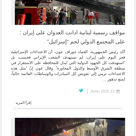
مواقف رسمية لبنانية ادانت العدوان على إيران :
على المجتمع الدولي لجم “إسرائيل”
أكد رئيس الجمهورية، العماد جوزاف عون، أن الاعتداءات الإسرائيلية
فجر اليوم على إيران، لم تستهدف الشعب الإيراني فحسب، بل
“استهدفت كل الجهود الدولية التي تُبذل للمحافظة على الاستقرار في
منطقة الشرق الأوسط والدول المجاورة”. وقال عون إنّ “مثل هذه
الاعتداءات ترمي إلى تقويض كل المبادرات والوساطات القائمة حالياً،
لمنع تدهور ...
13 June، 2025
إقرأ المزيد