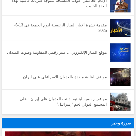
الإمام الخامنئي: قواتنا المسلحة ستوجّه ضربات قاسية لهذا
العدوّ الخبيث
مقدمة نشرة أخبار المنار الرئيسية ليوم الجمعة في 13-6-
2025
موقع المنار الإلكتروني… منبر رقمي للمقاومة وصوت الميدان
مواقف لبنانية منددة بالعدوان الاسرائيلي على ايران
مواقف رسمية لبنانية ادانت العدوان على إيران : على
المجتمع الدولي لجم “إسرائيل”
صورة وخبر