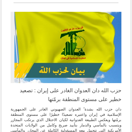
حزب الله دان العدوان الغادر على إيران : تصعيد
‏خطير على مستوى المنطقة برمّتها
دان حزب الله بشدة” العدوان الصهيوني الغادر على الجمهورية
الإسلامية في إيران واعتبره تصعيدًا ‏خطيرًا على مستوى المنطقة
برمّتها ويعكس الطبيعة العدوانية لكيان الاحتلال الذي يرتكب المجازر
‏ويتسبب بالمآسي والدمار بتأييد صريح وكامل من الولايات المتحدة
الأمريكية التي تتحمل معه ‏المسؤولية الكاملة عن المجازر والمآسي