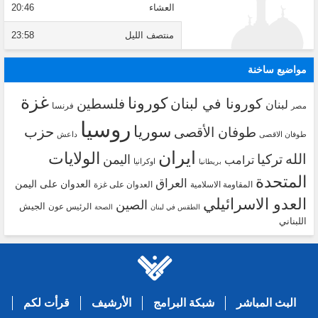
العشاء
20:46
منتصف الليل
23:58
مواضيع ساخنة
غزة
كورونا
كورونا في لبنان
فلسطين
لبنان
فرنسا
مصر
روسيا
سوريا
حزب
طوفان الأقصى
طوفان الاقصى
داعش
ايران
الولايات
الله
تركيا
اليمن
ترامب
اوكرانيا
بريطانيا
المتحدة
العراق
العدوان على اليمن
المقاومة الاسلامية
العدوان على غزة
العدو الاسرائيلي
الصين
الجيش
الرئيس عون
الطقس في لبنان
الصحة
اللبناني
البث المباشر
شبكة البرامج
الأرشيف
قرأت لكم