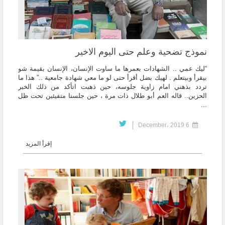
نموذج تضحية وعلم حتى اليوم الاخير
“ليك عمي .. الشهادات بعمرها ما ساوت الإنسان، الإنسان بقيمة شو
بيقرأ وبيتعلم . لهيك بضل أقرأ حتى لو ما معي شهادة جامعية ..” هذا ما
تردد بذهني امام زاوية جلوسه، حين ذهبت اتأكد من ذلك الخبر
الحزين.. قاله العم أبو طلال ذات مرة ، حين جلسنا متفيئين تحت ظل
...
6 December، 2019
إقرأ المزيد