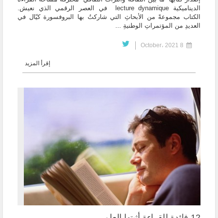
الديناميكية lecture dynamique في العصر الرقمي الذي نعيش.
الكتاب مجموعةً من الأبحاثِ التي شاركتُ بها البروفسورة كيّال في
العديدِ من المؤتمراتِ الوطنيةِ ...
8 October، 2021
إقرأ المزيد
12 فائدة للقراءة أثبتها العلم