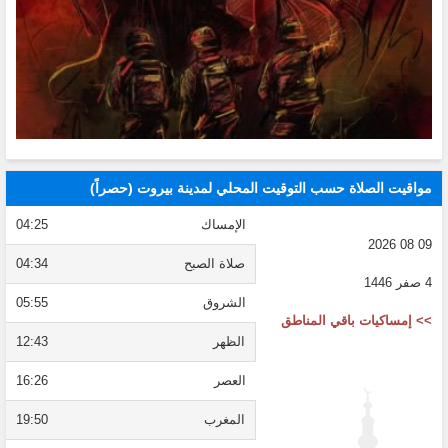
مواقيت الصلاة حسب التوقيت المحلي لمدينة بيروت (حصراً)
الإمساك
04:25
09 08 2026
صلاة الصبح
04:34
4 صفر 1446
الشروق
05:55
>> إمساكيات باقي المناطق
الظهر
12:43
العصر
16:26
المغرب
19:50