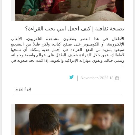
نصيحة ثقافية | كيف اجعل ابني يحب القراءة؟
الأطفال في هذا العصر يفضلون مشاهدة التلفزيون، الألعاب
الإلكترونية، أو الكومبيوتر على تصفح كتاب، ولكن قليلاً من التشجيع
سيعود بمزيد من النفع. القراءة هي أجمل هدية يمكنك أن تمنحها
لأطفالك، فمن خلال القراءة يتعرف الطفل على عوالم واسعة وجميلة،
وينمي خياله، ويقوي مهاراته الإدراكية واللغوية. إذا كنت تجد صعوبة في
...
18 November، 2022
إقرأ المزيد