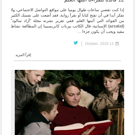
إذا كنت تقضي ساعات طوال يوميا على مواقع التواصل الاجتماعي، ولا
تفكر أبدا في أن تفتح كتابا أو تقرأ رواية، فقد أضعت على نفسك الكثير
من الفوائد التي أثبتها العلم. ففي تقرير نشرته مجلة “أزاد سالود”
(azsalud) الإسبانية، قال الكاتب بيرنات كابريسبينا إن المطالعة نشاط
مفيد ويجب أن يكون جزءا ...
12 October، 2020
إقرأ المزيد