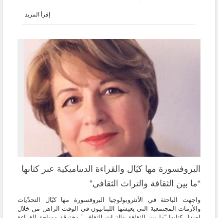
إقرأ المزيد
البروفسورة مها كيّال والقراءة الديناميكية عبر كتابها
“ما بين الثقافة والتراث الثقافي”
واجهت الباحثة في الأنثروبولوجيا البروفسورة مها كيّال التحدّيات
والأزمات المجتمعية التي يعيشها اللبنانيون في الوقت الراهن من خلال
إصدار كتابها “ما بين الثقافة والتراث الثقافي” مخترقة مساحة القراءة