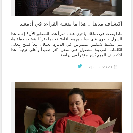
اكتشاف مذهل.. هذا ما تفعله القراءة في أدمغتنا
ماذا يحدث في دماغك يا ترى عندما تقرأ هذه السطور الآن؟ إجابة هذا
السؤال تنطوي على فوائد مهمة للغاية؛ فعندما يقرأ الشخص جملة ما،
يتم تنشيط شبكتين متميزتين في الدماغ، تعملان معاً لدمج معاني
الكلمات الفردية؛ للحصول على معنى أكثر تعقيداً وأعلى ترتيباً. هذا
الاكتشاف المهم نُشر مؤخراً في دراسة ...
20 April، 2023