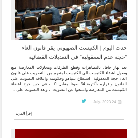
حدث اليوم | الكنيست الصهيوني يقر قانون الغاء
“حجة عدم المعقولية” في التعديلات القضائية
بعد نهار حافل بالتظاهرات وقطع الطرقات ومحاولات المعارضة منع
وصول اعضاء الكنيست الى الكنيست لمنعهم من التصويت على قانون
الغاء حجة المعقولية استطاع نتنياهو وحكومته وائتلافه التصويت على
القانون واقراره بأكثرية 64 صوتا مقابل 0 ، في حين خرج اعضاء
الكنيست من المعارضة وامتنعوا عن التصويت ، وبعد التصويت على ...
24 July، 2023
إقرأ المزيد