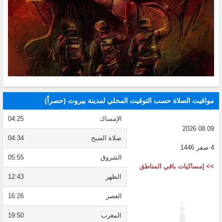
مواقيت الصلاة حسب التوقيت المحلي لمدينة بيروت (حصراً)
الإمساك
04:25
09 08 2026
صلاة الصبح
04:34
4 صفر 1446
الشروق
05:55
>> إمساكيات باقي المناطق
الظهر
12:43
العصر
16:26
المغرب
19:50