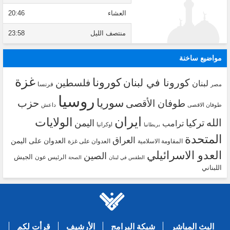
العشاء
20:46
منتصف الليل
23:58
مواضيع ساخنة
غزة
كورونا
كورونا في لبنان
فلسطين
لبنان
فرنسا
مصر
روسيا
سوريا
حزب
طوفان الأقصى
طوفان الاقصى
داعش
ايران
الولايات
الله
تركيا
اليمن
ترامب
اوكرانيا
بريطانيا
المتحدة
العراق
العدوان على اليمن
المقاومة الاسلامية
العدوان على غزة
العدو الاسرائيلي
الصين
الجيش
الرئيس عون
الطقس في لبنان
الصحة
اللبناني
البث المباشر
شبكة البرامج
الأرشيف
قرأت لكم