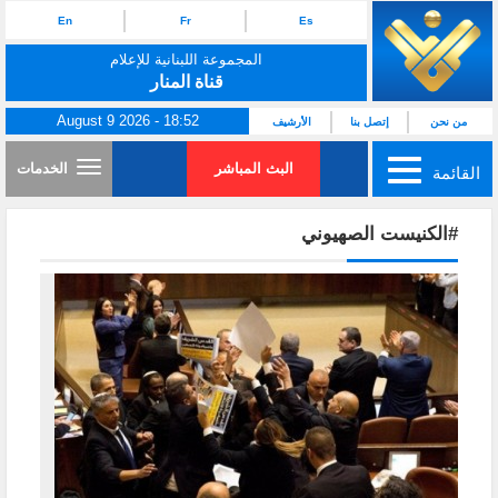
En
Fr
Es
المجموعة اللبنانية للإعلام
قناة المنار
August 9 2026 - 18:52
من نحن
إتصل بنا
الأرشيف
البث المباشر
الخدمات
القائمة
#الكنيست الصهيوني