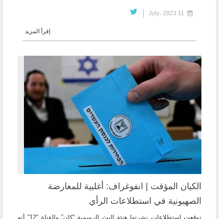
11 July، 2023
إقرأ المزيد
الكيان المؤقت | انفوغراف: أغلبية للمعارضة
الصهيونية في استطلاعات الرأي
توقعت استطلاعات نشرتها هيئة البث الرسمية “كان” والقناة “12” أنه