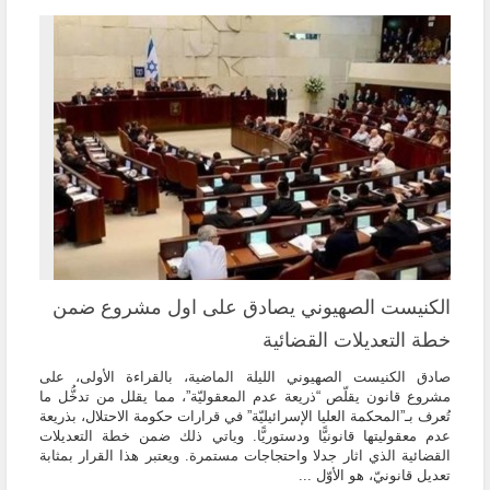
الكنيست الصهيوني يصادق على اول مشروع ضمن
خطة التعديلات القضائية
صادق الكنيست الصهيوني الليلة الماضية، بالقراءة الأولى، على
مشروع قانون يقلّص “ذريعة عدم المعقوليّة”، مما يقلل من تدخُّل ما
تُعرف بـ”المحكمة العليا الإسرائيليّة” في قرارات حكومة الاحتلال، بذريعة
عدم معقوليتها قانونيًّا ودستوريًّا. وياتي ذلك ضمن خطة التعديلات
القضائية الذي اثار جدلا واحتجاجات مستمرة. ويعتبر هذا القرار بمثابة
تعديل قانونيّ، هو الأوّل ...