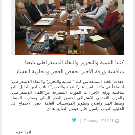
كتلتا التنمية والتحرير واللقاء الديمقراطي تابعتا
مناقشة ورقة الاخير لخفض العجز ومحاربة الفساد
عقدت اللجنة المنبثقة من كتلة “التنمية والتحرير” و”اللقاء الديمقراطي”
اجتماعاً في مكتب امين عام”التنمية والتحرير” النائب أنور الخليل، تابع
مناقشة ورقة الاجراءات الفورية المقترحة من”اللقاء الديمقراطي”
والحزب التقدمي الاشتراكي لخفض العجز المالي ومحاربة الفساد
وضبط الهدر واصلاح وتطوير المؤسسات العامة. حضر الاجتماع الى
الخليل، النواب: ياسين جابر، فيصل الصايغ، هادي ...
11 February، 2019
إقرأ المزيد