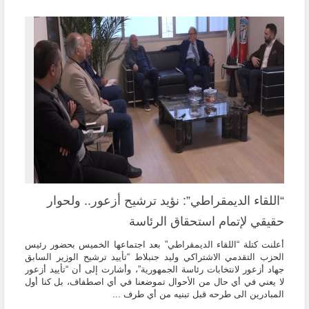
“اللقاء الديمقراطي”: نؤيد ترشيح أزعور.. ولحوار
حقيقي لإتمام استحقاق الرئاسة
أعلنت كتلة “اللقاء الديمقراطي” بعد اجتماعها الخميس بحضور رئيس
الحزب التقدمي الاشتراكي وليد جنبلاط “تأييد ترشيح الوزير السابق
جهاد أزعور لانتخابات رئاسة الجمهورية”، وأشارت إلى أن “تأييد أزعور
لا يعني في أي حال من الأحوال تموضعنا في أي اصطفاف، بل كنا أول
المبادرين الى طرحه قبل تبنيه من أي طرف ...