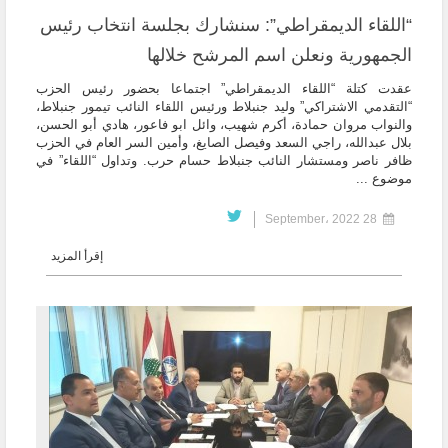
“اللقاء الديمقراطي”: سنشارك بجلسة انتخاب رئيس
الجمهورية ونعلن اسم المرشح خلالها
عقدت كتلة “اللقاء الديمقراطي” اجتماعا بحضور رئيس الحزب
“التقدمي الاشتراكي” وليد جنبلاط ورئيس اللقاء النائب تيمور جنبلاط،
والنواب مروان حمادة، أكرم شهيب، وائل ابو فاعور، هادي أبو الحسن،
بلال عبدالله، راجي السعد وفيصل الصايغ، وأمين السر العام في الحزب
ظافر ناصر ومستشار النائب جنبلاط حسام حرب. وتداول “اللقاء” في
موضوع ...
28 September، 2022
إقرأ المزيد