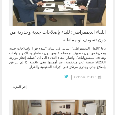
اللقاء الديمقراطي: للبدء بإصلاحات جدية وجذرية من
دون تسويف او مماطلة
دعا “اللقاء الديمقراطي” النيابي في لبنان “للبدء فورا بإصلاحات جدية
وجذرية من دون تسويف او مماطلة ومن دون تشاطر وتذاك واجتهادات
وتقاذف للمسؤوليات”. واشار اللقاء الثلاثاء الى ان “عملية إنجاز موازنة
الـ2020 بنسبة عجز منخفضة رغم أهميتها تبقى ناقصة اذا لم تترافق
بإصلاح جدي وجذري مرتكز على الإرادة الحقيقية والقرار ...
1 October، 2019
إقرأ المزيد