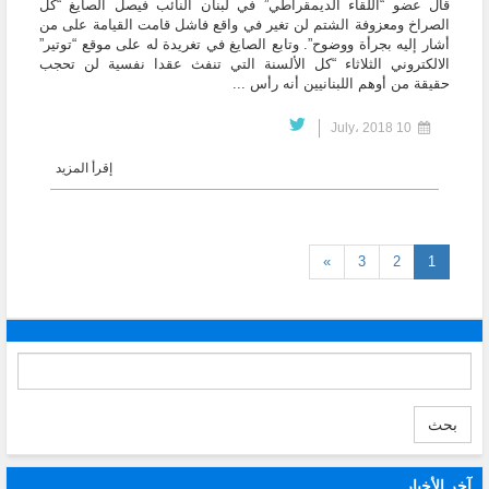
قال عضو “اللقاء الديمقراطي” في لبنان النائب فيصل الصايغ “كل
الصراخ ومعزوفة الشتم لن تغير في واقع فاشل قامت القيامة على من
أشار إليه بجرأة ووضوح”. وتابع الصايغ في تغريدة له على موقع “توتير”
الالكتروني الثلاثاء “كل الألسنة التي تنفث عقدا نفسية لن تحجب
حقيقة من أوهم اللبنانيين أنه رأس ...
10 July، 2018
إقرأ المزيد
(current)
»
3
2
1
بحث
آخر الأخبار