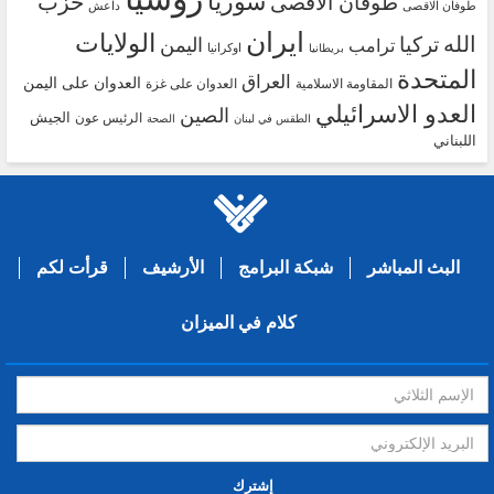
سوريا
حزب
طوفان الأقصى
طوفان الاقصى
داعش
ايران
الولايات
الله
تركيا
اليمن
ترامب
اوكرانيا
بريطانيا
المتحدة
العراق
العدوان على اليمن
المقاومة الاسلامية
العدوان على غزة
العدو الاسرائيلي
الصين
الجيش
الرئيس عون
الطقس في لبنان
الصحة
اللبناني
البث المباشر
شبكة البرامج
الأرشيف
قرأت لكم
كلام في الميزان
إشترك