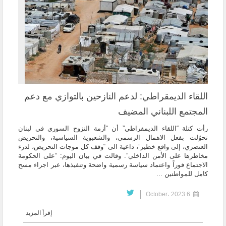
اللقاء الديمقراطي: لدعم النازحين بالتوازي مع دعم
المجتمع اللبناني المضيف
رأت كتلة “اللقاء الديمقراطي” أن “أزمة النزوح السوري في لبنان
تحوّلت بفعل الاهمال الرسمي، والشعبوية السياسية، والتحريض
العنصري، إلى واقع خطير”، داعية الى “وقف كل موجات التحريض، لدرء
مخاطرها على الأمن الداخلي”. وقالت في بيان اليوم: “على الحكومة
الاجتماع فوراً واعتماد سياسة رسمية واضحة وتنفيذها، عبر اجراء مسح
كامل للمواطنين ...
6 October، 2023
إقرأ المزيد