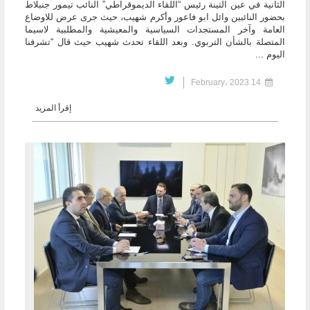
الثانية في عين التينة رئيس “اللقاء الديموقراطي” النائب تيمور جنبلاط
بحضور النائبين وائل ابو فاعور وأكرم شهيب، حيث جرى عرض للاوضاع
العامة وآخر المستجدات السياسية والمعيشية والمطلبية لاسيما
المتصلة بالشأن التربوي. وبعد اللقاء تحدث شهيب حيث قال “تشرفنا
اليوم ...
14 February، 2023
إقرأ المزيد