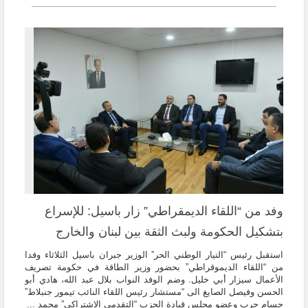
وفد من “اللقاء الديمقراطي” زار باسيل: للإسراع
بتشكيل الحكومة ولبث الثقة بين لبنان والخارج
استقبل رئيس “التيار الوطني الحر” الوزير جبران باسيل الثلاثاء وفدا
من “اللقاء الديموقراطي” بحضور وزير الطاقة في حكومة تصريف
الأعمال سيزار أبي خليل. وضم الوفد النواب بلال عبد الله، هادي أبو
الحسن وفيصل الصايغ الى “مستشار رئيس اللقاء النائب تيمور جنبلاط”
حسام حرب وعضو مجلس قيادة الحزب “التقدمي الإشتراكي” محمد ...