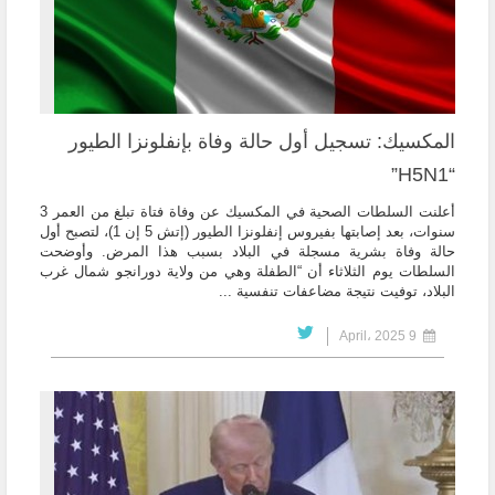
المكسيك: تسجيل أول حالة وفاة بإنفلونزا الطيور
“H5N1”
أعلنت السلطات الصحية في المكسيك عن وفاة فتاة تبلغ من العمر 3
سنوات، بعد إصابتها بفيروس إنفلونزا الطيور (إتش 5 إن 1)، لتصبح أول
حالة وفاة بشرية مسجلة في البلاد بسبب هذا المرض. وأوضحت
السلطات يوم الثلاثاء أن “الطفلة وهي من ولاية دورانجو شمال غرب
البلاد، توفيت نتيجة مضاعفات تنفسية ...
9 April، 2025