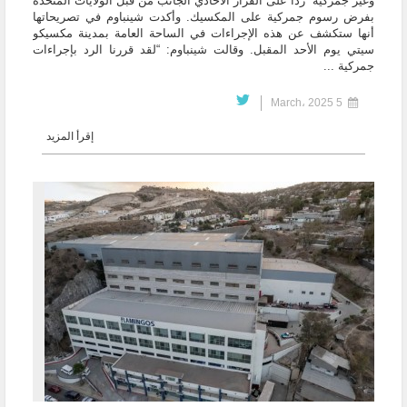
وغير جمركية” رداً على القرار الأحادي الجانب من قبل الولايات المتحدة
بفرض رسوم جمركية على المكسيك. وأكدت شينباوم في تصريحاتها
أنها ستكشف عن هذه الإجراءات في الساحة العامة بمدينة مكسيكو
سيتي يوم الأحد المقبل. وقالت شينباوم: “لقد قررنا الرد بإجراءات
جمركية ...
5 March، 2025
إقرأ المزيد