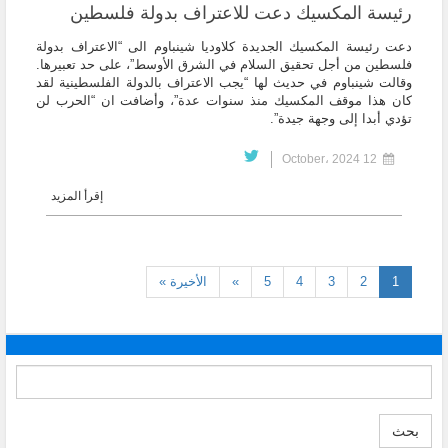
رئيسة المكسيك دعت للاعتراف بدولة فلسطين
دعت رئيسة المكسيك الجديدة كلاوديا شينباوم الى “الاعتراف بدولة
فلسطين من أجل تحقيق السلام في الشرق الأوسط”، على حد تعبيرها.
وقالت شينباوم في حديث لها “يجب الاعتراف بالدولة الفلسطينية لقد
كان هذا موقف المكسيك منذ سنوات عدة”، وأضافت ان “الحرب لن
تؤدي أبدا إلى وجهة جيدة”.
12 October، 2024
إقرأ المزيد
(current)
1
2
3
4
5
»
الأخيرة »
بحث