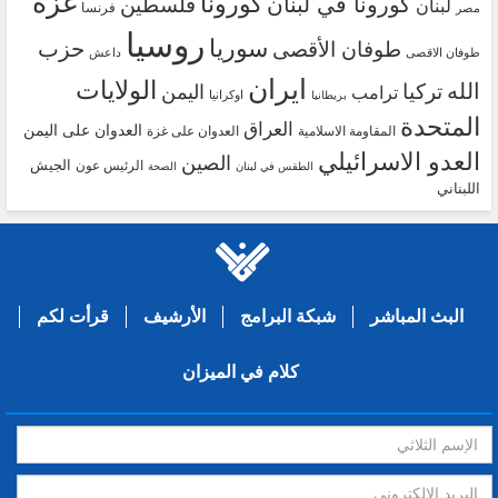
غزة
كورونا
كورونا في لبنان
فلسطين
لبنان
فرنسا
مصر
روسيا
سوريا
حزب
طوفان الأقصى
طوفان الاقصى
داعش
ايران
الولايات
الله
تركيا
اليمن
ترامب
اوكرانيا
بريطانيا
المتحدة
العراق
العدوان على اليمن
المقاومة الاسلامية
العدوان على غزة
العدو الاسرائيلي
الصين
الجيش
الرئيس عون
الطقس في لبنان
الصحة
اللبناني
البث المباشر
شبكة البرامج
الأرشيف
قرأت لكم
كلام في الميزان