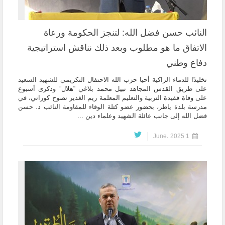
النائب حسن فضل الله: ‏لتنجز الحكومة ورعاة
الاتفاق ما هو مطلوب وبعد ذلك نناقش استراتيجية
دفاع ‏وطني
تخليدًا للدماء الزاكية أحيا حزب الله الاحتفال التكريمي للشهيد السعيد
على طريق ‏القدس المجاهد نبيل محمد بلاغي “هلال” وذكرى أسبوع
على وفاة فقيدة التربية ‏والتعليم المعلمة ريم الغدير نصوح كوراني، في
مدرسة بلدة ياطر، بحضور عضو كتلة ‏الوفاء للمقاومة النائب د. حسن
فضل الله إلى جانب عائلة الشهيد وعلماء دين ...
1 June، 2025