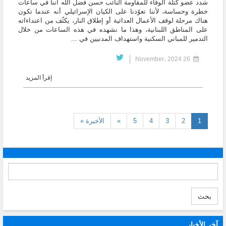
شدد عضو كتلة الوفاء للمقاومة النائب حسن فضل الله أننا في ساعات
خطرة وحساسة، لأننا تعوّدنا على الكيان الإسرائيلي أنه عندما تكون
هناك مرحلة لوقف الأعمال العدائية أو إطلاق النار، يكثّف من اعتداءاته
على المناطق اللبنانية، وهذا ما نشهده في هذه الساعات من خلال
التدمير للمباني السكنية واستهداف المدنيين في ...
26 November، 2024
إقرأ المزيد
(current)
1
2
3
4
5
»
الأخيرة »
بحث
آخر الأخبار