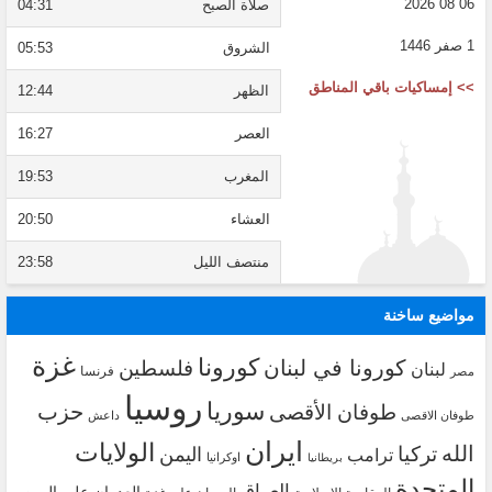
06 08 2026
صلاة الصبح
04:31
1 صفر 1446
الشروق
05:53
>> إمساكيات باقي المناطق
الظهر
12:44
العصر
16:27
المغرب
19:53
العشاء
20:50
منتصف الليل
23:58
مواضيع ساخنة
غزة
كورونا
كورونا في لبنان
فلسطين
لبنان
فرنسا
مصر
روسيا
سوريا
حزب
طوفان الأقصى
طوفان الاقصى
داعش
ايران
الولايات
الله
تركيا
اليمن
ترامب
اوكرانيا
بريطانيا
المتحدة
العراق