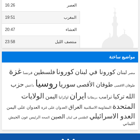
العصر
16:26
المغرب
19:51
العشاء
20:47
منتصف الليل
23:58
مواضيع ساخنة
غزة
كورونا
كورونا في لبنان
فلسطين
لبنان
فرنسا
مصر
روسيا
سوريا
حزب
طوفان الأقصى
طوفان الاقصى
داعش
ايران
الولايات
الله
تركيا
اليمن
ترامب
اوكرانيا
بريطانيا
المتحدة
العراق
العدوان على اليمن
المقاومة الاسلامية
العدوان على غزة
العدو الاسرائيلي
الصين
الجيش
الرئيس عون
الطقس في لبنان
الصحة
اللبناني