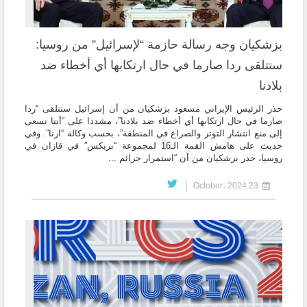
بزشكيان وجه رسالة حازمة “لإسرائيل” من روسيا:
ستتلقى ردا صارما في حال ارتكابها أي أخطاء ضد
بلادنا
حذر الرئيس الإيراني مسعود بزشكيان من أن إسرائيل ستتلقى “ردا
صارما في حال ارتكابها أي أخطاء ضد بلادنا”، مشددا على “أننا نسعى
إلى منع انتشار التوتر والصراع في المنطقة”، بحسب وكالة “ارنا”. وفي
حديث على هامش القمة الـ16 لمجموعة “بريكس” في قازان في
روسيا، حذر بزشكيان من أن “استمرار جرائم ...
23 October، 2024