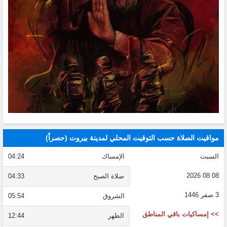
مواقيت الصلاة حسب التوقيت المحلي لمدينة بيروت (حصراً)
السبت
الإمساك
04:24
08 08 2026
صلاة الصبح
04:33
3 صفر 1446
الشروق
05:54
>> إمساكيات باقي المناطق
الظهر
12:44