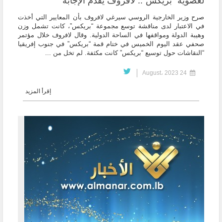
لعضوية “بريكس”.. لافروف يقدم الإجابة
صرح وزير الخارجية الروسي سيرغي لافروف بأن المعايير التي أخذت
في الاعتبار لدى مناقشة توسع مجموعة “بريكس”، كانت تشمل وزن
وهيبة الدولة ومواقفها في الساحة الدولية. وقال لافروف خلال مؤتمر
صحفي عقد اليوم الخميس في ختام قمة “بريكس” في جنوب إفريقيا
“النقاشات حول توسيع “بريكس” كانت مكثفة. لم تخل من ...
24 August، 2023
إقرأ المزيد