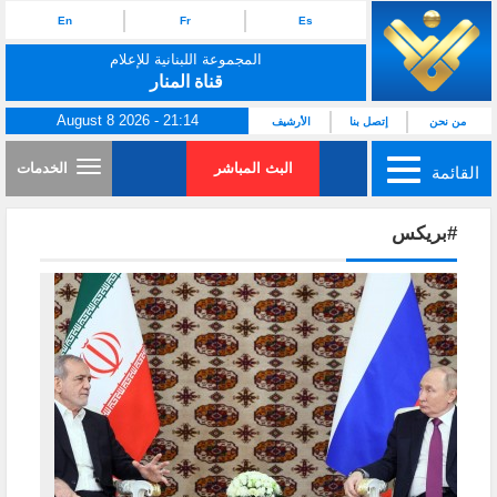
En
Fr
Es
المجموعة اللبنانية للإعلام
قناة المنار
August 8 2026 - 21:14
من نحن
إتصل بنا
الأرشيف
البث المباشر
الخدمات
القائمة
#بريكس