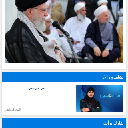
تشاهدون الآن
: بين قوسين
البث المباشر
شارك برأيك