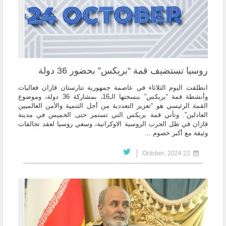
روسيا تستضيف قمة “بريكس” بحضور 36 دولة
انطلقت اليوم الثلاثاء في عاصمة جمهورية تتارستان قازان فعاليات
وأنشطة قمة “بريكس” بنسختها الـ16، بمشاركة 36 دولة، وموضوع
القمة الرئيسي هو “تعزيز التعددية من أجل التنمية والأمن العالميين
العادلين”. وتأتي قمة بريكس التي تستمر حتى الخميس في مدينة
قازان في ظل الحرب الروسية الاوكرانية، وسعي روسيا لعقد تحالفات
وثيقة مع أكبر خصوم ...
22 October، 2024