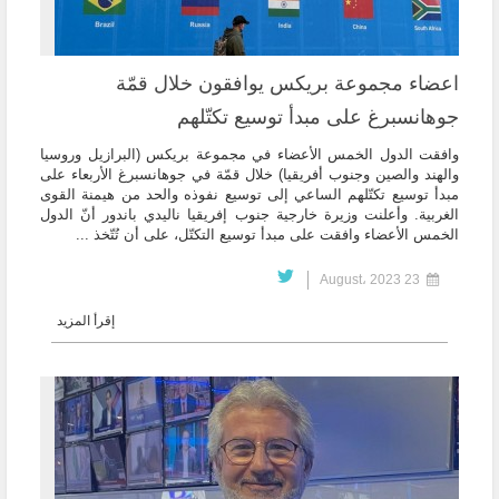
اعضاء مجموعة بريكس يوافقون خلال قمّة
جوهانسبرغ على مبدأ توسيع تكتّلهم
وافقت الدول الخمس الأعضاء في مجموعة بريكس (البرازيل وروسيا
والهند والصين وجنوب أفريقيا) خلال قمّة في جوهانسبرغ الأربعاء على
مبدأ توسيع تكتّلهم الساعي إلى توسيع نفوذه والحد من هيمنة القوى
الغربية. وأعلنت وزيرة خارجية جنوب إفريقيا ناليدي باندور أنّ الدول
الخمس الأعضاء وافقت على مبدأ توسيع التكتّل، على أن تُتّخذ ...
23 August، 2023
إقرأ المزيد