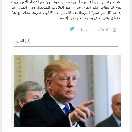
بشأنه رئيس الوزراء البريطاني ​بوريس جونسون​ مع ​الاتحاد الاوروبي​، لا
يتيح ل​بريطانيا​ عقد اتفاق تجاري مع ​الولايات المتحدة​. وفي اتصال عبر
إذاعة “ال بي سي” البريطانية، قال ترامب “لأكون صريحا معك مع هذا
الاتفاق وفي بعض وجوهه لا يمكن إقامة ...
1 November، 2019
إقرأ المزيد