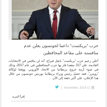
حزب “بريكست” داعما لجونسون يعلن عدم
منافسته على مقاعد المحافظين
أعلن زعيم حزب “بريكست” نايغل فيراج، أنه لن ينافس في الانتخابات
القادمة، على 317 مقعدا فاز بها حزب المحافظين في عام 2017، وذلك
في ضوء أزمة خروج بريطانيا من الاتحاد الأوروبي. ووفقا لوكالة
“رويترز”، فقد حصل رئيس وزراء بريطانيا بوريس جونسون من خلال
هذا الإعلان، على أكبر دفعة إلى الآن ...
11 November، 2019
إقرأ المزيد