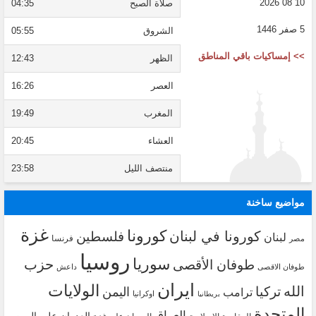
10 08 2026
صلاة الصبح
04:35
5 صفر 1446
الشروق
05:55
>> إمساكيات باقي المناطق
الظهر
12:43
العصر
16:26
المغرب
19:49
العشاء
20:45
منتصف الليل
23:58
مواضيع ساخنة
غزة
كورونا
كورونا في لبنان
فلسطين
لبنان
فرنسا
مصر
روسيا
سوريا
حزب
طوفان الأقصى
طوفان الاقصى
داعش
ايران
الولايات
الله
تركيا
اليمن
ترامب
اوكرانيا
بريطانيا
المتحدة
العراق