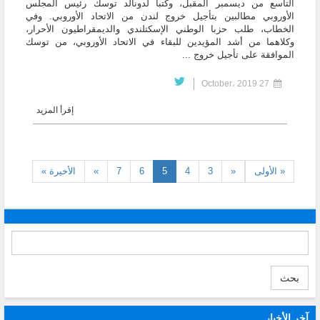
التاسع من ديسمبر المقبل، وكتبا لدونالد توسك رئيس المجلس
الأوروبي مطالبين بتأجيل خروج لندن من الاتحاد الأوروبي. وفي
الخطاب، طلب حزبا الوطني الإسكتلندي والديمقراطيون الأحرار،
وكلاهما من أشد المؤيدين للبقاء في الاتحاد الأوروبي، من توسك
الموافقة على تأجيل خروج ...
27 October، 2019
إقرأ المزيد
(current)
« الأولى
«
3
4
5
6
7
»
الأخيرة »
بحث
آخر الأخبار