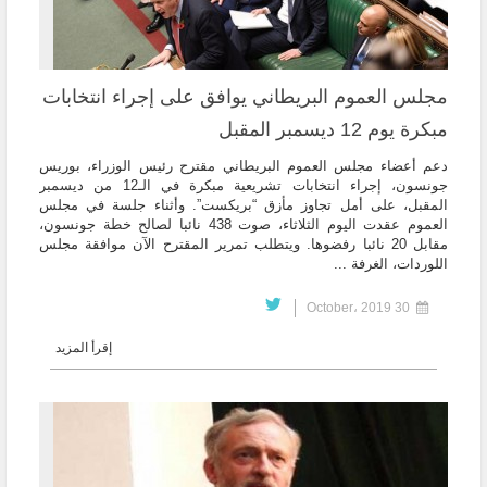
مجلس العموم البريطاني يوافق على إجراء انتخابات
مبكرة يوم 12 ديسمبر المقبل
دعم أعضاء مجلس العموم البريطاني مقترح رئيس الوزراء، بوريس
جونسون، إجراء انتخابات تشريعية مبكرة في الـ12 من ديسمبر
المقبل، على أمل تجاوز مأزق “بريكست”. وأثناء جلسة في مجلس
العموم عقدت اليوم الثلاثاء، صوت 438 نائبا لصالح خطة جونسون،
مقابل 20 نائبا رفضوها. ويتطلب تمرير المقترح الآن موافقة مجلس
اللوردات، الغرفة ...
30 October، 2019
إقرأ المزيد