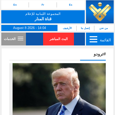
En
Fr
Es
المجموعة اللبنانية للإعلام
قناة المنار
August 8 2026 - 14:04
من نحن
إتصل بنا
الأرشيف
البث المباشر
الخدمات
القائمة
#ترودو