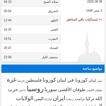
08 08 2026
صلاة الصبح
04:33
3 صفر 1446
الشروق
05:54
>> إمساكيات باقي المناطق
الظهر
12:44
العصر
16:26
المغرب
19:51
العشاء
20:47
منتصف الليل
23:58
مواضيع ساخنة
غزة
كورونا
كورونا في لبنان
فلسطين
لبنان
فرنسا
مصر
روسيا
سوريا
حزب
طوفان الأقصى
طوفان الاقصى
داعش
ايران
الولايات
الله
تركيا
اليمن
ترامب
اوكرانيا
بريطانيا