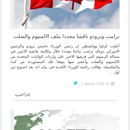
ترامب وترودو ناقشا مجددا ملف الالمنيوم والصلب
أعلنت اوتاوا وواشنطن ان رئيس الوزراء جاستن ترودو والرئيس
الاميركي دونالد ترامب تباحثا مجددا خلال مكالمة هاتفية الاثنين في
مسألة الرسوم التي فرضها الاخير على واردات الولايات المتحدة من
الالمنيوم والصلب وأعفى منها موقتا تلك المستوردة من كندا
والمكسيك. وقالت رئاسة الوزراء الكندية في بيان انه بعد اسبوع من
اول ...
13 March، 2018
إقرأ المزيد