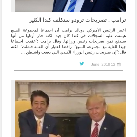
ترامب : تصريحات ترودو ستكلف كندا الكثير
اعتبر الرئيس الأميركي دونالد ترامب أن اجتماعا لمجموعة السبع
هيمنت عليه السجالات في كندا كان جيدا لكنه حذر أوتاوا من أنها
ستدفع ثمن تصريحات رئيس وزرائها. وقال ترامب :”عقدت اجتماعا
جيدا للغاية مع مجموعة السبع”، رافضا اعتبار أن القمة فشلت”. لكنه
قال :”إن تصريحات رئيس الوزراء الكندي التي دفعت واشنطن ...
12 June، 2018