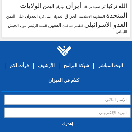
ايران
الولايات
الله
تركيا
اليمن
ترامب
اوكرانيا
بريطانيا
المتحدة
العراق
العدوان على اليمن
المقاومة الاسلامية
العدوان على غزة
العدو الاسرائيلي
الصين
الجيش
الرئيس عون
الطقس في لبنان
الصحة
اللبناني
البث المباشر
شبكة البرامج
الأرشيف
قرأت لكم
كلام في الميزان
إشترك