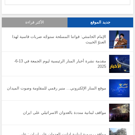
جديد الموقع
الأكثر قراءة
الإمام الخامنئي: قواتنا المسلحة ستوجّه ضربات قاسية لهذا
العدوّ الخبيث
مقدمة نشرة أخبار المنار الرئيسية ليوم الجمعة في 13-6-
2025
موقع المنار الإلكتروني… منبر رقمي للمقاومة وصوت الميدان
مواقف لبنانية منددة بالعدوان الاسرائيلي على ايران
مواقف رسمية لبنانية ادانت العدوان على إيران : على