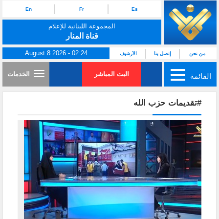
En
Fr
Es
المجموعة اللبنانية للإعلام
قناة المنار
August 8 2026 - 02:24
من نحن
إتصل بنا
الأرشيف
البث المباشر
الخدمات
القائمة
#تقديمات حزب الله