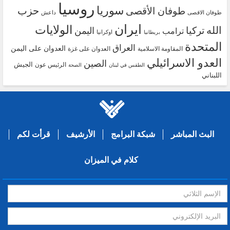
روسيا
سوريا
حزب
طوفان الأقصى
طوفان الاقصى
داعش
ايران
الولايات
الله
تركيا
اليمن
ترامب
اوكرانيا
بريطانيا
المتحدة
العراق
العدوان على اليمن
المقاومة الاسلامية
العدوان على غزة
العدو الاسرائيلي
الصين
الجيش
الرئيس عون
الطقس في لبنان
الصحة
اللبناني
البث المباشر
شبكة البرامج
الأرشيف
قرأت لكم
كلام في الميزان