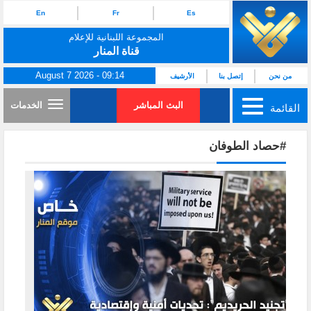
En
Fr
Es
المجموعة اللبنانية للإعلام
قناة المنار
August 7 2026 - 09:14
من نحن
إتصل بنا
الأرشيف
البث المباشر
الخدمات
القائمة
#حصاد الطوفان