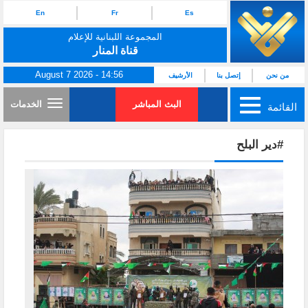
En
Fr
Es
المجموعة اللبنانية للإعلام
قناة المنار
August 7 2026 - 14:56
من نحن
إتصل بنا
الأرشيف
البث المباشر
الخدمات
القائمة
#دير البلح