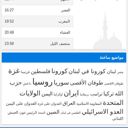
العصر
16:27
المغرب
19:52
العشاء
20:49
منتصف الليل
23:58
مواضيع ساخنة
غزة
كورونا
كورونا في لبنان
فلسطين
لبنان
فرنسا
مصر
روسيا
سوريا
حزب
طوفان الأقصى
طوفان الاقصى
داعش
ايران
الولايات
الله
تركيا
اليمن
ترامب
اوكرانيا
بريطانيا
المتحدة
العراق
العدوان على اليمن
المقاومة الاسلامية
العدوان على غزة
العدو الاسرائيلي
الصين
الجيش
الرئيس عون
الطقس في لبنان
الصحة
اللبناني