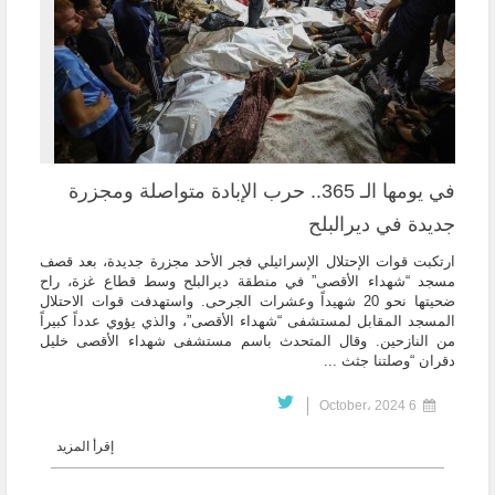
في يومها الـ 365.. حرب الإبادة متواصلة ومجزرة
جديدة في ديرالبلح
ارتكبت قوات الإحتلال الإسرائيلي فجر الأحد مجزرة جديدة، بعد قصف
مسجد “شهداء الأقصى” في منطقة ديرالبلح وسط قطاع غزة، راح
ضحيتها نحو 20 شهيداً وعشرات الجرحى. واستهدفت قوات الاحتلال
المسجد المقابل لمستشفى “شهداء الأقصى”، والذي يؤوي عدداً كبيراً
من النازحين. وقال المتحدث باسم مستشفى شهداء الأقصى خليل
دقران “وصلتنا جثث ...
6 October، 2024
إقرأ المزيد