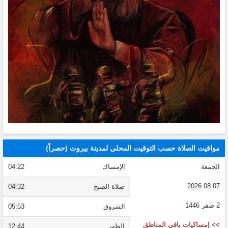
مواقيت الصلاة حسب التوقيت المحلي لمدينة بيروت (حصراً)
الجمعة
الإمساك
04:22
07 08 2026
صلاة الصبح
04:32
2 صفر 1446
الشروق
05:53
>> إمساكيات باقي المناطق
الظهر
12:44