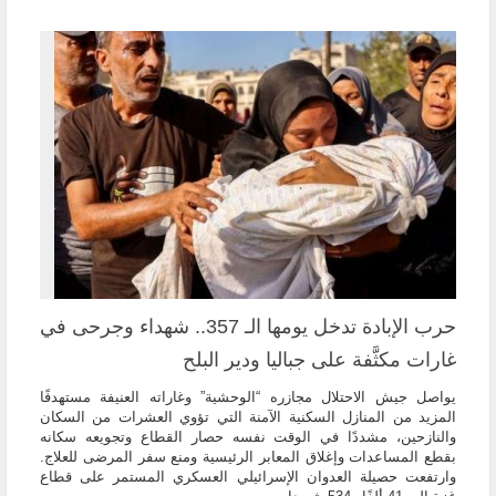
حرب الإبادة تدخل يومها الـ 357.. شهداء وجرحى في
غارات مكثَّفة على جباليا ودير البلح
يواصل جيش الاحتلال مجازره “الوحشية” وغاراته العنيفة مستهدفًا
المزيد من المنازل السكنية الآمنة التي تؤوي العشرات من السكان
والنازحين، مشددًا في الوقت نفسه حصار القطاع وتجويعه سكانه
بقطع المساعدات وإغلاق المعابر الرئيسية ومنع سفر المرضى للعلاج.
وارتفعت حصيلة العدوان الإسرائيلي العسكري المستمر على قطاع