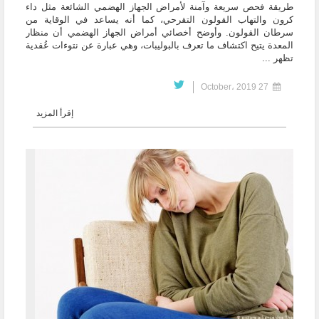
طريقة فحص سريعة وآمنة لأمراض الجهاز‬ ‫الهضمي الشائعة مثل داء
كرون والتهاب القولون التقرحي، كما أنه يساعد في‬ ‫الوقاية من
سرطان القولون.‬ ‫وأوضح أخصائي أمراض الجهاز الهضمي أن منظار
المعدة يتيح اكتشاف ما تعرف ‫بالبوليبات، وهي عبارة عن نتوءات عُقدية
تظهر ...
27 October، 2019
إقرأ المزيد