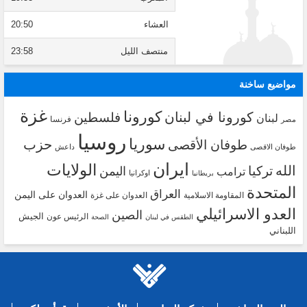
العشاء
20:50
منتصف الليل
23:58
مواضيع ساخنة
غزة
كورونا
كورونا في لبنان
فلسطين
لبنان
فرنسا
مصر
روسيا
سوريا
حزب
طوفان الأقصى
طوفان الاقصى
داعش
ايران
الولايات
الله
تركيا
اليمن
ترامب
اوكرانيا
بريطانيا
المتحدة
العراق
العدوان على اليمن
المقاومة الاسلامية
العدوان على غزة
العدو الاسرائيلي
الصين
الجيش
الرئيس عون
الطقس في لبنان
الصحة
اللبناني