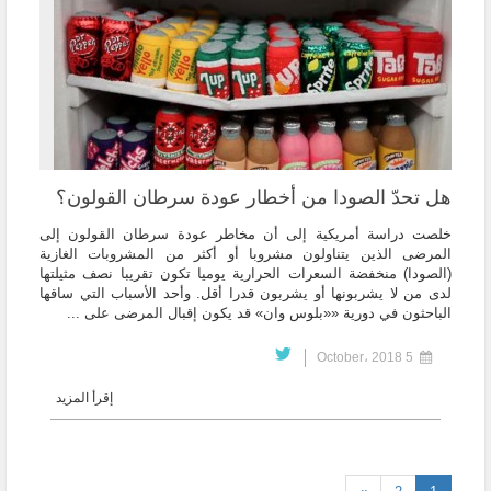
هل تحدّ الصودا من أخطار عودة سرطان القولون؟
خلصت دراسة أمريكية إلى أن مخاطر عودة سرطان القولون إلى
المرضى الذين يتناولون مشروبا أو أكثر من المشروبات الغازية
(الصودا) منخفضة السعرات الحرارية يوميا تكون تقريبا نصف مثيلتها
لدى من لا يشربونها أو يشربون قدرا أقل. وأحد الأسباب التي ساقها
الباحثون في دورية ««بلوس وان» قد يكون إقبال المرضى على ...
5 October، 2018
إقرأ المزيد
(current)