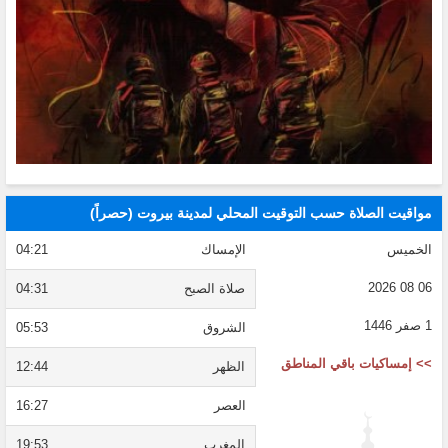
مواقيت الصلاة حسب التوقيت المحلي لمدينة بيروت (حصراً)
الخميس
الإمساك
04:21
06 08 2026
صلاة الصبح
04:31
1 صفر 1446
الشروق
05:53
>> إمساكيات باقي المناطق
الظهر
12:44
العصر
16:27
المغرب
19:53