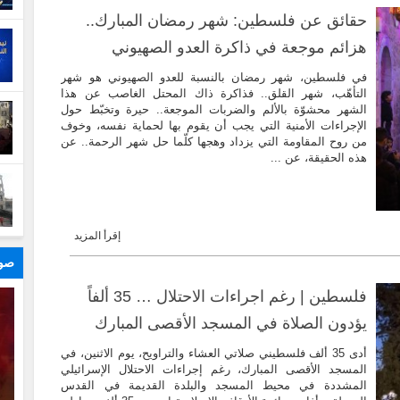
حقائق عن فلسطين: شهر رمضان المبارك..
هزائم موجعة في ذاكرة العدو الصهيوني
في فلسطين، شهر رمضان بالنسبة للعدو الصهيوني هو شهر
التأهّب، شهر القلق.. فذاكرة ذاك المحتل الغاصب عن هذا
الشهر محشوّة بالألم والضربات الموجعة.. حيرة وتخبّط حول
الإجراءات الأمنية التي يجب أن يقوم بها لحماية نفسه، وخوف
من روح المقاومة التي يزداد وهجها كلّما حل شهر الرحمة.. عن
هذه الحقيقة، عن ...
إقرأ المزيد
صور
فلسطين | رغم اجراءات الاحتلال … 35 ألفاً
يؤدون الصلاة في المسجد الأقصى المبارك
أدى 35 ألف فلسطيني صلاتي العشاء والتراويح، يوم الاثنين، في
المسجد الأقصى المبارك، رغم إجراءات الاحتلال الإسرائيلي
المشددة في محيط المسجد والبلدة القديمة في القدس