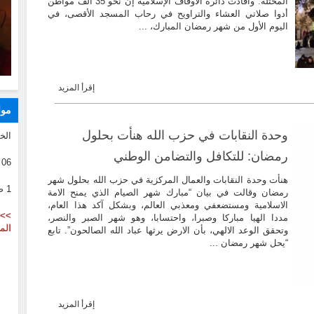
المحتلة. وأفادت دائرة الأوقاف الإسلامية إن نحو 35 ألف مواطن
أدوا صلاتي العشاء والتراويح في رحاب المسجد الأقصى، في
اليوم الأول من شهر رمضان المبارك، ...
إقرأ المزيد
موا
وحدة النقابات في حزب الله هنأت بحلول
الخ
رمضان: للتكافل والتضامن الوطني
06 08 2026
هنأت وحدة النقابات والعمال المركزية في حزب الله بحلول شهر
1 صفر 1446
رمضان وقالت في بيان “مبارك شهر الصيام الذي يمنح الامة
الاسلامية ومستضعفي ومعذبي العالم، وبشكل آكد هذا العام،
>> 
مددا الهيا مباركا وصبرا، واحتسابا، وهو شهر الصبر والنصر،
الم
وتحقق الوعد الالهي، بأن الارض يرثها عباد الله الصالحون”. تابع
“يحل شهر رمضان ...
إقرأ المزيد