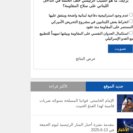
برأيك، ما هو السبب الرئيسي خلف الحملة في الداخل
اللبناني على سلاح المقاومة؟
عدم وجود استراتيجية دفاعية لبنانية واضحة ومتفق عليها
انخراط بعض اللبنانيين في مشروع التحريض الأميركي
لمستمر على المقاومة منذ عقود
استكمال العدوان النفسي على المقاومة وبيئتها تمهيداً للتطبيع
ع العدو الإسرائيلي
عرض النتائج
جديد الموقع
الأكثر قراءة
الإمام الخامنئي: قواتنا المسلحة ستوجّه ضربات
قاسية لهذا العدوّ الخبيث
مقدمة نشرة أخبار المنار الرئيسية ليوم الجمعة
في 13-6-2025