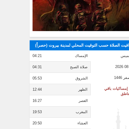
قيت الصلاة حسب التوقيت المحلي لمدينة بيروت (حصراً)
ميس
الإمساك
04:21
صلاة الصبح
04:31
الشروق
05:53
إمساكيات باقي
الظهر
12:44
ناطق
العصر
16:27
المغرب
19:53
العشاء
20:50