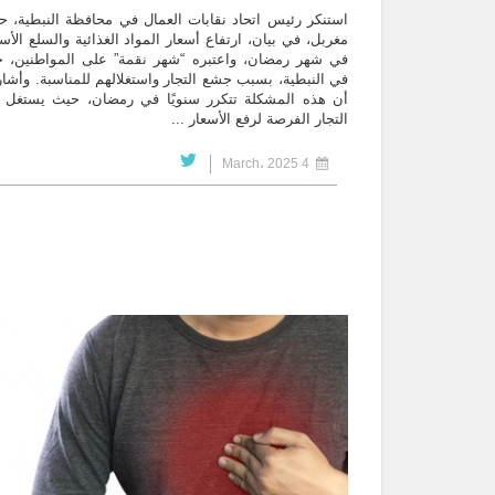
استنكر رئيس اتحاد نقابات العمال في محافظة النبطية، 
مغربل، في بيان، ارتفاع أسعار المواد الغذائية والسلع الأس
في شهر رمضان، واعتبره “شهر نقمة” على المواطنين، 
في النبطية، بسبب جشع التجار واستغلالهم للمناسبة. وأشار
أن هذه المشكلة تتكرر سنويًا في رمضان، حيث يستغل
التجار الفرصة لرفع الأسعار ...
4 March، 2025