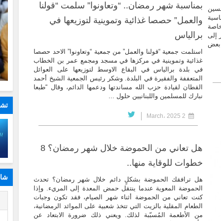
بمناسبة شهر رمضان.. “وتعاونوا” سلمت “قولنا
حسين
اسية
والعمل” حصصا غذائية وتموينية لتوزيعها في
خاصة
برالياس
 إلى
 بعض
استلمت جمعية “قولنا والعمل” من جمعية “وتعاونوا” الاحد حصصا
غذائية وتموينية في مركزها في مسجد ومجمع عمر بن الخطاب
في بلدة برالياس في البقاع الاوسط لتوزيعها على العوائل
المتعففة والفقيرة في البلدة. وشكر رئيس الجمعية الشيخ أحمد
القطان لقيادة حزب الله مساندتها ودعمها الدائم، وقال “طبعا
نبارك للمسلمين واللبنانيين حلول ...
تشا
2 March، 2025
هل تعاني من الحموضة خلال شهر رمضان؟ 8
خطوات للوقاية منها..
شار
هل ترافقك الحموضة بشكلٍ دائم خلال شهر رمضان؟ تحدث
الحموضة المعوية عندما ينتقل حمض المعدة إلى المريء. وإذا
كنت تعاني من الحموضة أثناء شهر الصيام، فقد تكون وجبات
ا
الطعام المقلية بالزيت التي تتخذ شعبية على الموائد الرمضانية،
من الأطعمة المُسبّبة لذلك. ويعني ذلك ضرورة الابتعاد عن