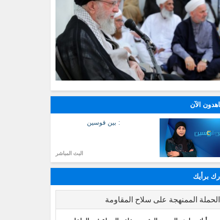
هدون الآن
: بين قوسين
البث المباشر
ك برأيك
لحملة الممنهجة على سلاح المقاومة