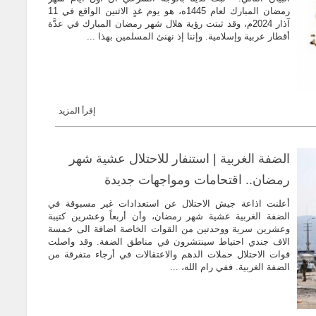
رمضان المبارك لعام 1445ه، هو يوم غدٍ الاثنين الواقع في 11
آذار 2024م، وقد ثبتت رؤية هلال شهر رمضان المبارك في عدَّة
أقطار عربية وإسلامية. وإننا إذ نهنئ المسلمين بهذا ...
إقرأ المزيد
الضفة الغربية | استنفار للاحتلال عشية شهر
رمضان.. اقتحامات ومواجهات جديدة
أعلنت اذاعة جيش الاحتلال عن استعدادات غير مسبوقة في
الضفة الغربية عشية شهر رمضان، وأن أربعاً وعشرين كتيبة
وعشرين سرية ووحدتين من القوات الخاصة اضافة الى خمسة
الاف جندي احتياط سينتشرون في مناطق الضفة. وقد واصلت
قوات الاحتلال حملات الدهم والاعتقالات في أرجاء متفرقة من
الضفة الغربية. ففي رام الله، ...