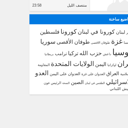
منتصف الليل
23:58
ضيع ساخنة
كورونا
كورونا في لبنان
فلسطين
لبنان
غزة
سوريا
طوفان الأقصى
سا
طوفان الاقصى
سيا
حزب الله
تركيا
ترامب
داعش
بريطانيا
ران
الولايات المتحدة
اليمن
المقاومة
اوكرانيا
العدو
العراق
العدوان على اليمن
لامية
العدوان على غزة
اسرائيلي
الصين
الرئيس عون
الطقس في لبنان
الصحة
يش اللبناني