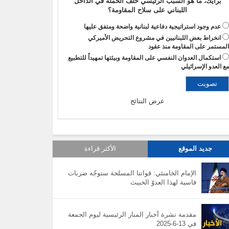
برأيك، ما هو السبب الرئيسي خلف الحملة في الداخل
اللبناني على سلاح المقاومة؟
عدم وجود استراتيجية دفاعية لبنانية واضحة ومتفق عليها
انخراط بعض اللبنانيين في مشروع التحريض الأميركي
لمستمر على المقاومة منذ عقود
استكمال العدوان النفسي على المقاومة وبيئتها تمهيداً للتطبيع
ع العدو الإسرائيلي
عرض النتائج
جديد الموقع
الأكثر قراءة
الإمام الخامنئي: قواتنا المسلحة ستوجّه ضربات
قاسية لهذا العدوّ الخبيث
مقدمة نشرة أخبار المنار الرئيسية ليوم الجمعة
في 13-6-2025