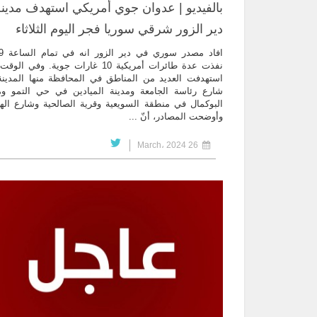
بالفيديو | عدوان جوي أمريكي استهدف مدينة
دير الزور شرقي سوريا فجر اليوم الثلاثاء
افاد مصد
نفذت عدة طائرات أمريكية 10 غارات جوية. وفي ال
استهدفت العديد من المناطق في المحافظة منها المدين
شارع رئاسة الجامعة ومدينة الميادين في حي التمو وم
البوكمال في منطقة السويعية وقرية الصالحية وشارع الهج
وأوضحت المصادر، أنّ ...
26 March، 2024