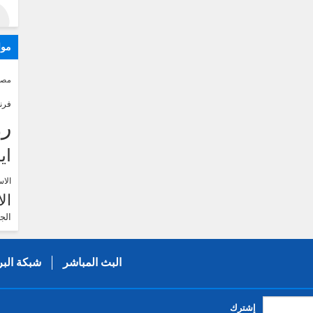
موا
مصر
فرن
رو
اي
الاس
ال
الج
البث المباشر
شبكة البر
إشترك