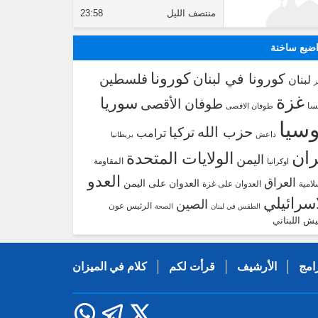
منتصف الليل
23:58
ضيع ساخنة
كورونا
كورونا في لبنان
فلسطين
لبنان
غزة
سوريا
طوفان الأقصى
سا
طوفان الاقصى
سيا
حزب الله
تركيا
ترامب
داعش
بريطانيا
ران
الولايات المتحدة
اليمن
المقاومة
اوكرانيا
العدو
العراق
العدوان على اليمن
لامية
العدوان على غزة
اسرائيلي
الصين
الرئيس عون
الطقس في لبنان
الصحة
يش اللبناني
امج
الأرشيف
قرأت لكم
كلام في الميزان