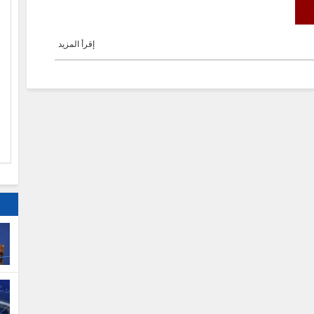
إقرأ المزيد
ا
م