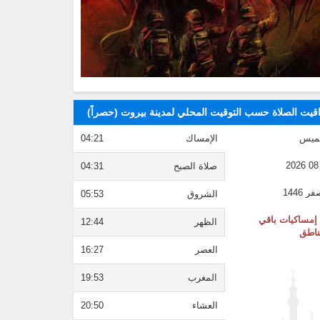
قيت الصلاة حسب التوقيت المحلي لمدينة بيروت (حصراً)
ميس
الإمساك
04:21
صلاة الصبح
04:31
الشروق
05:53
إمساكيات باقي
الظهر
12:44
ناطق
العصر
16:27
المغرب
19:53
العشاء
20:50