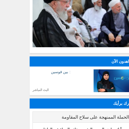
هدون الآن
: بين قوسين
البث المباشر
ك برأيك
لحملة الممنهجة على سلاح المقاومة