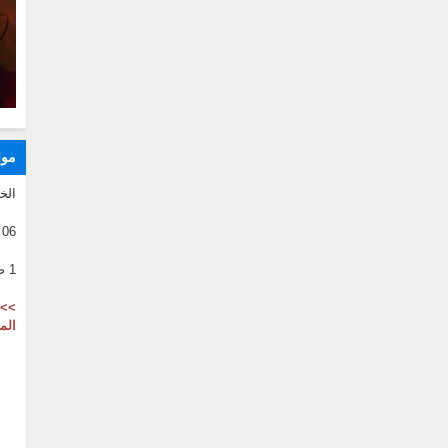
موا
الخ
06 08 2026
1 صفر 1446
>> 
الم