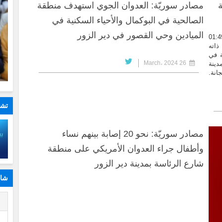
مصادر سوريّة: العدوان الجوي استهدف منطقة
الصالحية في البوكمال والأحياء السكنية في
الميادين وحي القصور في دير الزور
ر سوري في دير الزور انه في تمام الساعة 01:49
وقت ذاته
ة في
26 March، 2024
دينة
انة.
تشا
مصادر سوريّة: نحو 20 إصابة بينهم نساء
وأطفال جراء العدوان الأمريكي على منطقة
شارع الرئاسة بمدينة دير الزور
شار
ا