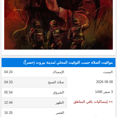
مواقيت الصلاة حسب التوقيت المحلي لمدينة بيروت (حصراً)
السبت
الإمساك
04:24
08 08 2026
صلاة الصبح
04:33
3 صفر 1446
الشروق
05:54
>> إمساكيات باقي المناطق
الظهر
12:44
العصر
16:26