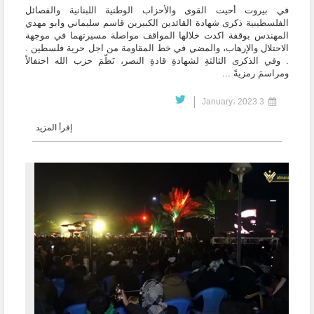
في بيروت أحيت القوى والأحزاب الوطنية اللبنانية والفصائل
الفلسطينية ذكرى شهادة القائدين الكبيرين قاسم سليماني وابو مهدي
المهندس بوقفة اكدت خلالها المواقف مواصلة مسيرتهما في موجهة
الاحتلال والإرهاب، والمضي في خط المقاومة من اجل حرية فلسطين .
. وفي الذكرى الثالثةِ لشهادةِ قادةِ النصر، نَظّمَ حزب الله احتفالاً
ومراسمَ رمزيةً ...
3 January، 2023
إقرأ المزيد