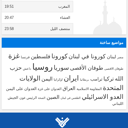
المغرب
19:51
العشاء
20:47
منتصف الليل
23:58
مواضيع ساخنة
غزة
كورونا
كورونا في لبنان
فلسطين
لبنان
فرنسا
مصر
روسيا
سوريا
حزب
طوفان الأقصى
طوفان الاقصى
داعش
ايران
الولايات
الله
تركيا
اليمن
ترامب
اوكرانيا
بريطانيا
المتحدة
العراق
العدوان على اليمن
المقاومة الاسلامية
العدوان على غزة
العدو الاسرائيلي
الصين
الجيش
الرئيس عون
الطقس في لبنان
الصحة
اللبناني