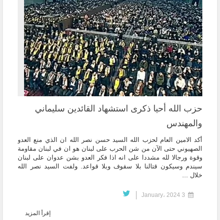
حزب الله أحيا ذكرى استشهاد القائدين سليماني
والمهندس
أكد الامين العام لحزب الله السيد حسن نصر الله ان الذي منع العدو
الصهيوني حتى الآن من شن الحرب على لبنان هو ان في لبنان مقاومة
وقوة ورجالا لله مشددا على انه اذا فكر العدو بشن عدوان على لبنان
سيندم وسيكون قتالنا بلا سقوف وبلا قواعد. ولفت السيد نصر الله
خلال ...
3 January، 2024
إقرأ المزيد