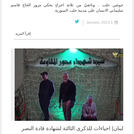
جوشن حلب .. وثائقيٌ من ثلاثةِ اجزاءٍ يحكي مرور الحاج قاسم
سليماني الانسان على مدينة حلب السورية..
5 January، 2023
إقرأ المزيد
لبنان| احياءات للذكرى الثالثة لشهادة قادة النصر