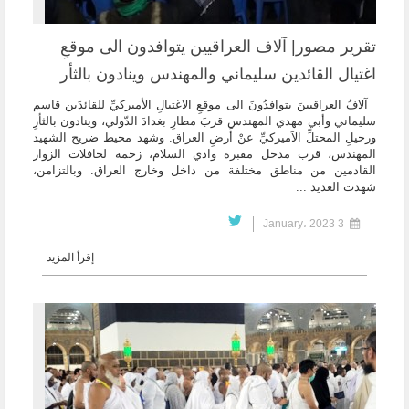
تقرير مصور| آلاف العراقيين يتوافدون الى موقعِ
اغتيال القائدين سليماني والمهندس وينادون بالثأر
آلافُ العراقيينَ يتوافدُونَ الى موقعِ الاغتيالِ الأميركيِّ للقائدَين قاسم
سليماني وأبي مهدي المهندس قربَ مطارِ بغدادَ الدّولي، وينادون بالثأرِ
ورحيلِ المحتلِّ الاَميركيِّ عنْ أَرضِ العراق. وشهد محيط ضريح الشهيد
المهندس، قرب مدخل مقبرة وادي السلام، زحمة لحافلات الزوار
القادمين من مناطق مختلفة من داخل وخارج العراق. وبالتزامن،
شهدت العديد ...
3 January، 2023
إقرأ المزيد