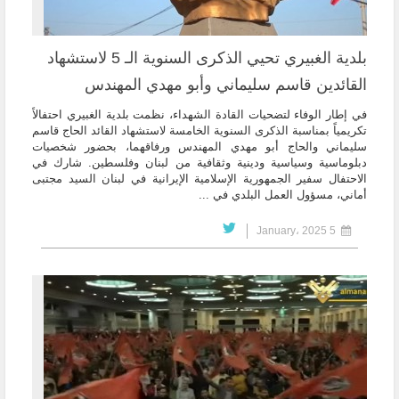
بلدية الغبيري تحيي الذكرى السنوية الـ 5 لاستشهاد
القائدين قاسم سليماني وأبو مهدي المهندس
في إطار الوفاء لتضحيات القادة الشهداء، نظمت بلدية الغبيري احتفالاً
تكريمياً بمناسبة الذكرى السنوية الخامسة لاستشهاد القائد الحاج قاسم
سليماني والحاج أبو مهدي المهندس ورفاقهما، بحضور شخصيات
دبلوماسية وسياسية ودينية وثقافية من لبنان وفلسطين. شارك في
الاحتفال سفير الجمهورية الإسلامية الإيرانية في لبنان السيد مجتبى
أماني، مسؤول العمل البلدي في ...
5 January، 2025