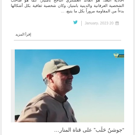
أحادية البعد، هو القائد العسكري الناجح بامتياز، كما هو صاحب
الشخصية العرفانية والدينية بامتياز، وكان شخصية ثقافية بكل أشكالها
بدءاً من المقاومة مروراً بكل ما يتبع، ...
20 January، 2023
إقرأ المزيد
“جوشنُ حَلَب” على قناة المنار…