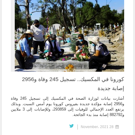
كورونا في المكسيك.. تسجيل 245 وفاة و2956
إصابة جديدة
أشارت بيانات لوزارة الصحة في المكسيك إلى تسجيل 245 وفاة
و2956 إصابة مؤكدة جديدة بفيروس كورونا يوم أمس السبت. وبذلك
يرتفع العدد الإجمالي للوفيات إلى 293859، وللإصابات إلى 3 ملايين
و882792 إصابة منذ بدء الجائحة.
28 November، 2021