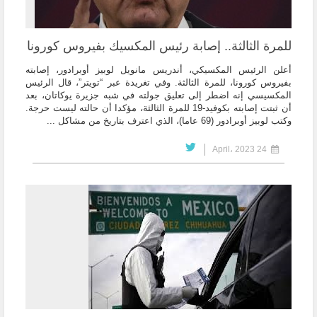
للمرة الثالثة.. إصابة رئيس المكسيك بفيروس كورونا
أعلن الرئيس المكسيكي، أندريس مانويل لوبيز أوبرادور، إصابته
بفيروس كورونا، للمرة الثالثة. وفي تغريدة عبر “تويتر”، قال الرئيس
المكسيسي إنه اضطر إلى تعليق جولته في شبه جزيرة يوكاتان، بعد
أن ثبتت إصابته بكوفيد-19 للمرة الثالثة، مؤكدا أن حالته ليست حرجة.
وكتب لوبيز أوبرادور (69 عاما)، الذي اعترف بتاريخ من مشاكل ...
24 April، 2023