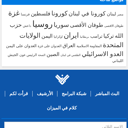
غزة
كورونا
كورونا في لبنان
فلسطين
لبنان
فرنسا
مصر
روسيا
سوريا
حزب
طوفان الأقصى
طوفان الاقصى
داعش
ايران
الولايات
الله
تركيا
اليمن
ترامب
اوكرانيا
بريطانيا
المتحدة
العراق
العدوان على اليمن
المقاومة الاسلامية
العدوان على غزة
العدو الاسرائيلي
الصين
الجيش
الرئيس عون
الطقس في لبنان
الصحة
اللبناني
البث المباشر
شبكة البرامج
الأرشيف
قرأت لكم
كلام في الميزان