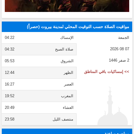
مواقيت الصلاة حسب التوقيت المحلي لمدينة بيروت (حصراً)
الجمعة
الإمساك
04:22
07 08 2026
صلاة الصبح
04:32
2 صفر 1446
الشروق
05:53
>> إمساكيات باقي المناطق
الظهر
12:44
العصر
16:27
المغرب
19:52
العشاء
20:49
منتصف الليل
23:58
مواضيع ساخنة