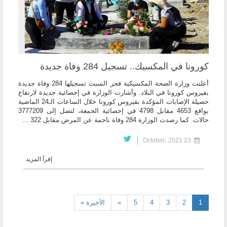
كورونا في المكسيك.. تسجيل 284 وفاة جديدة
أعلنت وزارة الصحة المكسيكية فجر السبت تسجيلها 284 وفاة جديدة
بفيروس كورونا في البلاد. وأشارت الوزارة في إحصائية جديدة لارتفاع
حصيلة الإصابات المؤكدة بفيروس كورونا خلال الساعات الـ24 الماضية
بواقع 4653 مقابل 4798 في إحصائية الجمعة، لتصل إلى 3777209
حالات. كما رصدت الوزارة 284 وفاة ناجمة عن المرض مقابل 322 ...
23 October، 2021
إقرأ المزيد
(current)
1
2
3
4
5
»
الأخيرة »