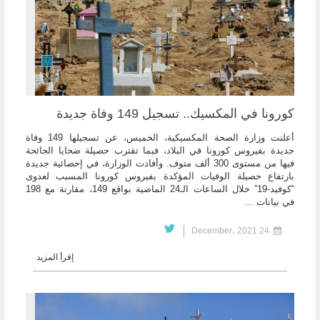
كورونا في المكسيك.. تسجيل 149 وفاة جديدة
أعلنت وزارة الصحة المكسيكية، الخميس، عن تسجيلها 149 وفاة
جديدة بفيروس كورونا في البلاد، فيما تقترب حصيلة ضحايا الجائحة
فيها من مستوى 300 ألف متوف. وأفادت الوزارة، في إحصائية جديدة
بارتفاع حصيلة الوفيات المؤكدة بفيروس كورونا المسبب لعدوى
“كوفيد-19” خلال الساعات الـ24 الماضية بواقع 149، مقارنة مع 198
في بيانات ...
24 December، 2021
إقرأ المزيد