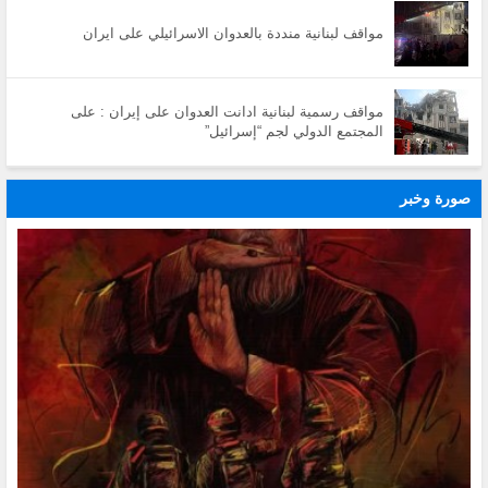
مواقف لبنانية منددة بالعدوان الاسرائيلي على ايران
مواقف رسمية لبنانية ادانت العدوان على إيران : على
المجتمع الدولي لجم “إسرائيل”
صورة وخبر