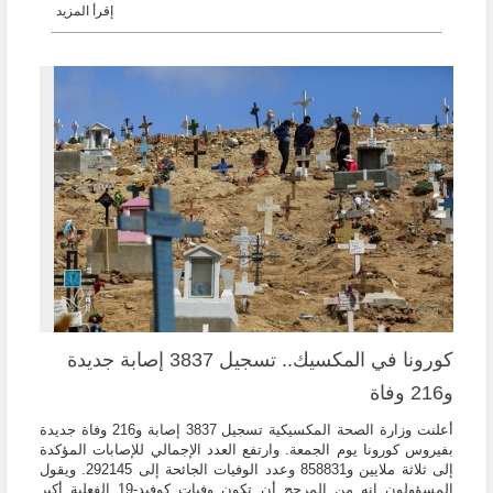
إقرأ المزيد
كورونا في المكسيك.. تسجيل 3837 إصابة جديدة
و216 وفاة
أعلنت وزارة الصحة المكسيكية تسجيل 3837 إصابة و216 وفاة جديدة
بفيروس كورونا يوم الجمعة. وارتفع العدد الإجمالي للإصابات المؤكدة
إلى ثلاثة ملايين و858831 وعدد الوفيات الجائحة إلى 292145. ويقول
المسؤولون إنه من المرجح أن تكون وفيات كوفيد-19 الفعلية أكبر