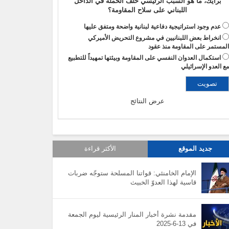
برأيك، ما هو السبب الرئيسي خلف الحملة في الداخل
اللبناني على سلاح المقاومة؟
عدم وجود استراتيجية دفاعية لبنانية واضحة ومتفق عليها
انخراط بعض اللبنانيين في مشروع التحريض الأميركي
لمستمر على المقاومة منذ عقود
استكمال العدوان النفسي على المقاومة وبيئتها تمهيداً للتطبيع
ع العدو الإسرائيلي
عرض النتائج
جديد الموقع
الأكثر قراءة
الإمام الخامنئي: قواتنا المسلحة ستوجّه ضربات
قاسية لهذا العدوّ الخبيث
مقدمة نشرة أخبار المنار الرئيسية ليوم الجمعة
في 13-6-2025