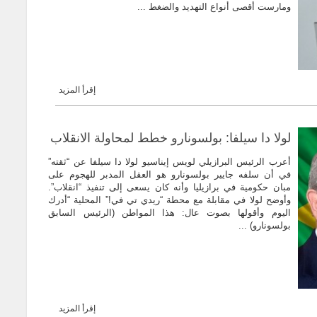
ومارست أقصى أنواع التهديد والضغط ...
إقرأ المزيد
لولا دا سيلفا: بولسونارو خطط لمحاولة الانقلاب
أعرب الرئيس البرازيلي لويس إيناسيو لولا دا سيلفا عن “ثقته”
في أن سلفه جايير بولسونارو هو العقل المدبر للهجوم على
مبان حكومية في برازيليا وأنه كان يسعى إلى تنفيذ “انقلاب”.
وأوضح لولا في مقابلة مع محطة “ريدي تي في!” المحلية “أدرك
اليوم وأقولها بصوت عال: هذا المواطن (الرئيس السابق
بولسونارو) ...
إقرأ المزيد