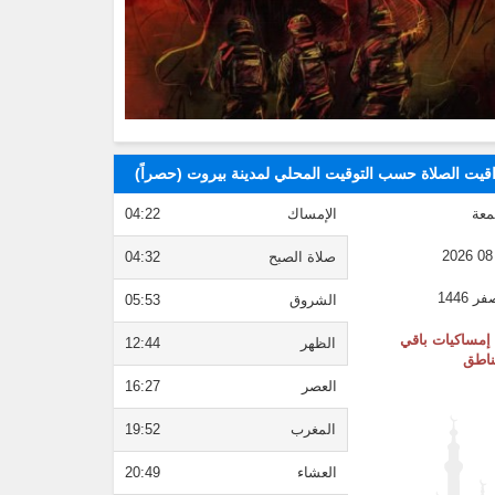
قيت الصلاة حسب التوقيت المحلي لمدينة بيروت (حصراً)
معة
الإمساك
04:22
صلاة الصبح
04:32
الشروق
05:53
إمساكيات باقي
الظهر
12:44
ناطق
العصر
16:27
المغرب
19:52
العشاء
20:49