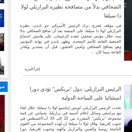
الصحافي بدلاً من مصافحة نظيره البرازيلي لولا
دا سيلفا
في موقف مُحرج، ترك الرئيس الأمريكي جو بايدن، نظيره
البرازيلي لولا دا سيلفا، على المنصة بعد أن صافح الصحافي بدلا
منه، خلال مؤتمر صحفي عقده الزعيمان، على هامش اجتماع
الجمعية العامة للأمم المتحدة. وظهر بايدن في نهاية المؤتمر
وهو يصافح الصحافي ويُحيي الحضور، قبل أن يستدير ويُغادر
القاعة بينما كان ...
إقرأ المزيد
صور
الرئيس البرازيلي: دول “بريكس” تؤدي دورا
استثنائيا على الساحة الدولية
تحدث الرئيس البرازيلي، لويس إيناسيو لولا دا سيلفا، خلال لقاء
مع مراسلي وسائل إعلام أجنبية في برازيليا، بحماس عن قمة
مجموعة “بريكس” المقررة من 22 إلى 24 آب/أغسطس في
جنوب إفريقيا. وقال لولا دا سيلفا إن لهذه المجموعة من القوى
الناشئة روسيا والصين والبرازيل والهند وجنوب إفريقيا، دورا