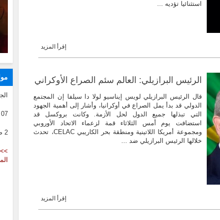
استثنائيا تؤديه ...
إقرأ المزيد
موا
الرئيس البرازيلي: العالم سئم الصراع الأوكراني
الج
قال الرئيس البرازيلي لويس إيناسيو لولا دا سيلفا إن المجتمع
الدولي قد بدأ يمل الصراع في أوكرانيا، وأشار إلى أهمية الجهود
07 08 2026
التي تبذلها جميع الدول لحل الأزمة. وكانت بروكسل قد
استضافت يوم أمس الثلاثاء قمة لزعماء الاتحاد الأوروبي
ومجموعة أمريكا اللاتينية ومنطقة بحر الكاريبي CELAC، تحدث
2 صفر 1446
خلالها الرئيس البرازيلي ضد ...
>> 
الم
إقرأ المزيد