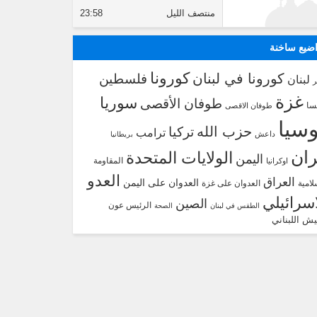
منتصف الليل
23:58
ضيع ساخنة
كورونا
كورونا في لبنان
فلسطين
لبنان
غزة
سوريا
طوفان الأقصى
سا
طوفان الاقصى
سيا
حزب الله
تركيا
ترامب
داعش
بريطانيا
ران
الولايات المتحدة
اليمن
المقاومة
اوكرانيا
العدو
العراق
العدوان على اليمن
لامية
العدوان على غزة
اسرائيلي
الصين
الرئيس عون
الطقس في لبنان
الصحة
يش اللبناني