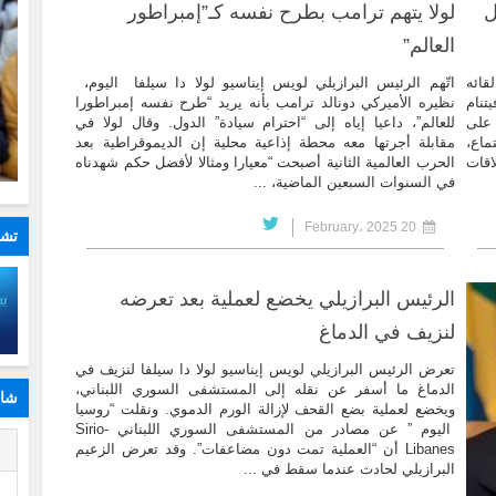
ل
لولا يتهم ترامب بطرح نفسه كـ”إمبراطور
العالم”
قائه
اتّهم الرئيس البرازيلي لويس إيناسيو لولا دا سيلفا اليوم،
تنام
نظيره الأميركي دونالد ترامب بأنه يريد “طرح نفسه إمبراطورا
 على
للعالم”، داعيا إياه إلى “احترام سيادة” الدول. وقال لولا في
ماع،
مقابلة أجرتها معه محطة إذاعية محلية إن الديموقراطية بعد
اقات
الحرب العالمية الثانية أصبحت “معيارا ومثالا لأفضل حكم شهدناه
في السنوات السبعين الماضية، ...
20 February، 2025
تشا
الرئيس البرازيلي يخضع لعملية بعد تعرضه
لنزيف في الدماغ
تعرض الرئيس البرازيلي لويس إيناسيو لولا دا سيلفا لنزيف في
الدماغ ما أسفر عن نقله إلى المستشفى السوري اللبناني،
شار
ويخضع لعملية بضع القحف لإزالة الورم الدموي. ونقلت “روسيا
اليوم ” عن مصادر من المستشفى السوري اللبناني Sirio-
ا
Libanes أن “العملية تمت دون مضاعفات”. وقد تعرض الزعيم
البرازيلي لحادث عندما سقط في ...