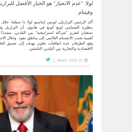
لولا: “عدم الانحياز” هو الخيار الأفضل للبرازي
وفيتنام
أكد الرئيس البرازيلي لويس إيناسيو لولا دا سيلفا، خلال ل
بنظيره الفيتنامي لونغ كونغ في هانوي، أن البرازيل وفي
تسعيان لتعزيز “شراكة استراتيجية” بين البلدين، مشددًا
أهمية تجنب الانقسام العالمي إلى مناطق نفوذ. وخلال الاجت
وقع الطرفان عدة اتفاقيات تعاون تهدف إلى تعميق العل
الاقتصادية والتجارية بين البلدين الناشئين. ...
29 March، 2025