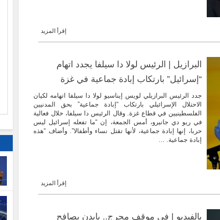
إقرأ المزيد
ا
البرازيل | الرئيس لولا دا سيلفا يجدد اتهام
م
“إسرائيل” بارتكاب إبادة جماعية في غزة
جدد الرئيس البرازيلي لويس إيناسيو لولا دا سيلفا اتهامه لكيان
الاحتلال الإسرائيلي بارتكاب “إبادة جماعية” بحق المدنيين
الفلسطينيين في قطاع غزة. وقال الرئيس دا سيلفا، خلال فعالية
في ريو دي جانيرو، أمس الجمعة، إن “ما تفعله إسرائيل ليس
حربا، إنها إبادة جماعية، لأنها تقتل نساء وأطفالا”. وأضاف “هذه
إبادة جماعية. ...
إقرأ المزيد
بالفيديو | في موقف محرج.. بايدن يصافح