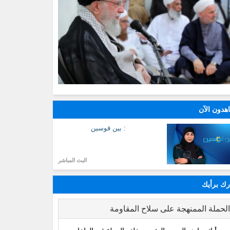
هدون الآن
: بين قوسين
البث المباشر
ك برأيك
لحملة الممنهجة على سلاح المقاومة