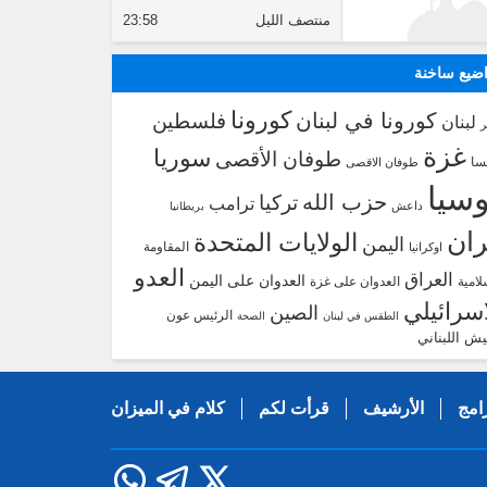
منتصف الليل
23:58
ضيع ساخنة
كورونا
كورونا في لبنان
فلسطين
لبنان
غزة
سوريا
طوفان الأقصى
سا
طوفان الاقصى
سيا
حزب الله
تركيا
ترامب
داعش
بريطانيا
ران
الولايات المتحدة
اليمن
المقاومة
اوكرانيا
العدو
العراق
العدوان على اليمن
لامية
العدوان على غزة
اسرائيلي
الصين
الرئيس عون
الطقس في لبنان
الصحة
يش اللبناني
امج
الأرشيف
قرأت لكم
كلام في الميزان