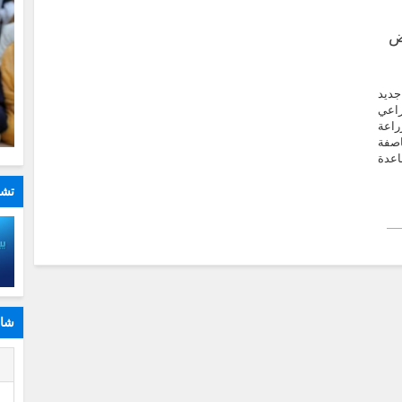
يض
جديد
راعي
راعة
اصفة
اعدة
تشا
شار
ا