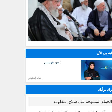
هدون الآن
: بين قوسين
البث المباشر
ك برأيك
لحملة الممنهجة على سلاح المقاومة