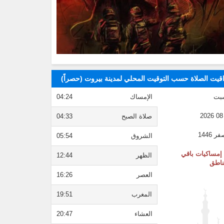
قيت الصلاة حسب التوقيت المحلي لمدينة بيروت (حصراً)
بت
الإمساك
04:24
صلاة الصبح
04:33
الشروق
05:54
إمساكيات باقي
الظهر
12:44
ناطق
العصر
16:26
المغرب
19:51
العشاء
20:47