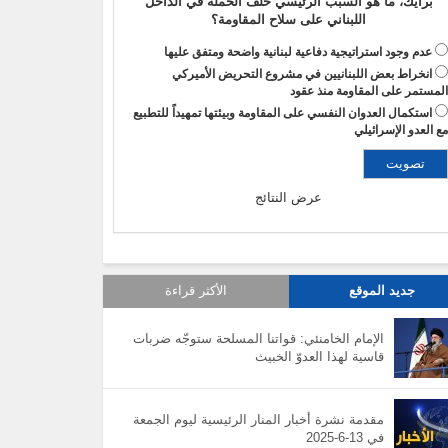
برأيك، ما هو السبب الرئيسي خلف الحملة في الداخل
اللبناني على سلاح المقاومة؟
عدم وجود استراتيجية دفاعية لبنانية واضحة ومتفق عليها
انخراط بعض اللبنانيين في مشروع التحريض الأميركي
لمستمر على المقاومة منذ عقود
استكمال العدوان النفسي على المقاومة وبيئتها تمهيداً للتطبيع
ع العدو الإسرائيلي
عرض النتائج
جديد الموقع
الأكثر قراءة
الإمام الخامنئي: قواتنا المسلحة ستوجّه ضربات
قاسية لهذا العدوّ الخبيث
مقدمة نشرة أخبار المنار الرئيسية ليوم الجمعة
في 13-6-2025