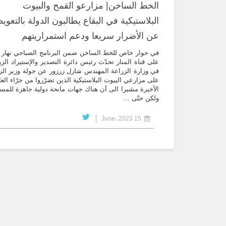
الخط الساخن| مزارعو القمح والبيوت
البلاستيكية في البقاع يطالبون الدولة بالتعو
عن الأضرار سريعا ودعم استمراريتهم
في حوار خاص للخط الساخن ضمن البرنامج الصباحي نهار 
على قناة المنار تحدّث رئيس دائرة التصدير والإستيراد الز
في وزارة الزراعة المهندس شارل زرزور عن جولة وزير الز
على مزارعي البيوت البلاستيكية الذين تضرّروا من جرّاء الع
الأخيرة مشيرا الى أن هناك جهات مانحة دولية جاهزة للمس
ولكن حتّى ...
15 June، 2023