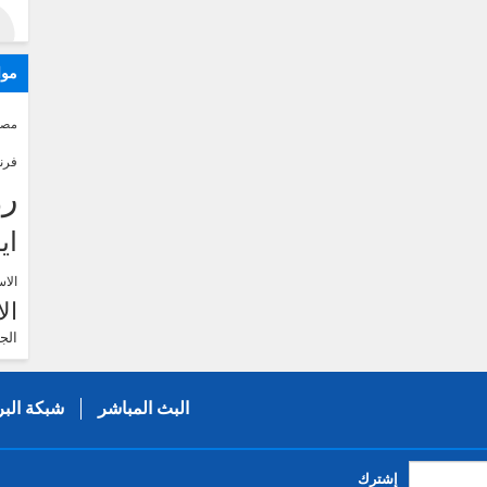
موا
مصر
فرن
رو
اي
الاس
ال
الج
البث المباشر
شبكة البر
إشترك