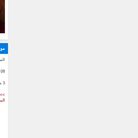
موا
الس
08 08 2026
3 صفر 1446
>> 
الم