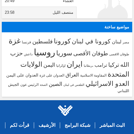
العشاء
20:49
منتصف الليل
23:58
مواضيع ساخنة
غزة
كورونا
كورونا في لبنان
فلسطين
لبنان
فرنسا
مصر
روسيا
سوريا
حزب
طوفان الأقصى
طوفان الاقصى
داعش
ايران
الولايات
الله
تركيا
اليمن
ترامب
اوكرانيا
بريطانيا
المتحدة
العراق
العدوان على اليمن
المقاومة الاسلامية
العدوان على غزة
العدو الاسرائيلي
الصين
الجيش
الرئيس عون
الطقس في لبنان
الصحة
اللبناني
البث المباشر
شبكة البرامج
الأرشيف
قرأت لكم